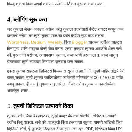
मिळवू शकता किंवा अगदी तयार असलेले आर्टिकल दुरुस्त करू शकता.
4. ब्लॉगिंग सुरू करा
जर तुम्हाला लेखन आवडत असेल, परंतु तुम्हाला इतरांसाठी कंटेंट रायटर म्हणून काम
करायचे नसेल, तर तुम्ही तुमचा स्वतःचा ब्लॉग देखील सुरू करू शकता.
WordPress
,
Medium
,
Weebly
, किंवा
Blogger
सारख्या ब्लॉगिंग साइट्स
विनामूल्य आणि सशुल्क दोन्ही सेवा देतात. एकदा तुम्हाला तुमच्या आवडीचे क्षेत्र जसे
की, पुस्तकांचे परीक्षण, खाद्यपदार्थ, प्रवास, कला आणि हस्तकला इ. बद्दल जाणून
घेतल्यावर तुम्ही त्याबद्दल लिहायला सुरुवात करू शकता.
एकदा तुमच्या साइटला व्हिजिटर्स मिळण्यास सुरुवात झाली की, तुम्ही जाहिरातींद्वारे पैसे
कमवू शकता. तुम्ही तुमच्या जाहिरातीच्या जागेसाठी महिन्याला ₹2,000-15,000 पर्यंत
कमवू शकता. ही कमाई तुमच्या साइटवरील गर्दीवर तसेच तुमच्या वाचकसंख्येवर
अवलंबून असते.
5. तुमची डिजिटल उत्पादने विका
तुमच्या ब्लॉग किंवा वेबसाइटवर, तुम्ही कव्हर केलेल्या गोष्टींची डिजिटल उत्पादने
देखील विकू शकता. जसे की, पाककृती किंवा हस्तकला सूचना. यामध्ये ऑडिओ किंवा
व्हिडिओ कोर्स, ई-पुस्तके, डिझाइन टेम्पलेट्स, प्लग-इन, PDF, प्रिंटेबल किंवा UX