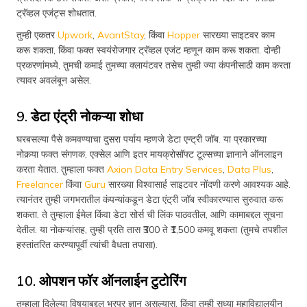
ट्रॅव्हल एजंट्स शोधतात.
तुम्ही एकतर
Upwork
,
AvantStay
, किंवा
Hopper
सारख्या साइटवर काम
करू शकता, किंवा फक्त स्वयंरोजगार ट्रॅव्हल एजंट म्हणून काम करू शकता. दोन्ही
प्रकरणांमध्ये, तुमची कमाई तुमच्या क्लायंटवर तसेच तुम्ही ज्या कंपनीसाठी काम करता
त्यावर अवलंबून असेल.
9. डेटा एंट्री नोकऱ्या शोधा
घरबसल्या पैसे कमवण्याचा दुसरा पर्याय म्हणजे डेटा एन्ट्री जॉब. या प्रकारच्या
नोकर्‍या फक्त संगणक, एक्सेल आणि इतर मायक्रोसॉफ्ट टूल्सच्या ज्ञानाने ऑनलाइन
करता येतात. तुम्हाला फक्त
Axion Data Entry Services
,
Data Plus
,
Freelancer
किंवा
Guru
सारख्या विश्वासार्ह साइटवर नोंदणी करणे आवश्यक आहे.
त्यानंतर तुम्ही जगभरातील कंपन्यांकडून डेटा एंट्री जॉब स्वीकारण्यास सुरुवात करू
शकता. ते तुम्हाला ईमेल किंवा डेटा सोर्स ची लिंक पाठवतील, आणि कामाबद्दल सूचना
देतील. या नोकऱ्यांसह, तुम्ही प्रति तास ₹300 ते ₹1,500 कमवू शकता (तुमचे तपशील
हस्तांतरित करण्यापूर्वी त्यांची वैधता तपासा).
10. ओपशन फॉर ऑनलाईन टुटोरिंग
तुम्हाला दिलेल्या विषयाबद्दल भरपूर ज्ञान असल्यास, किंवा तुम्ही सध्या महाविद्यालयीन