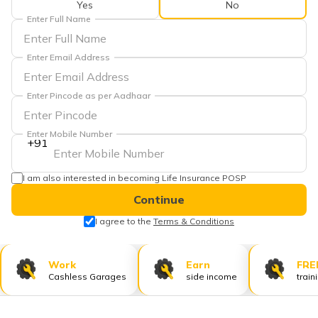
Yes
No
Enter Full Name
Enter Email Address
Enter Pincode as per Aadhaar
Enter Mobile Number
+91
I am also interested in becoming Life Insurance POSP
Continue
I agree to the
Terms & Conditions
Work
Earn
FRE
Cashless Garages
side income
train