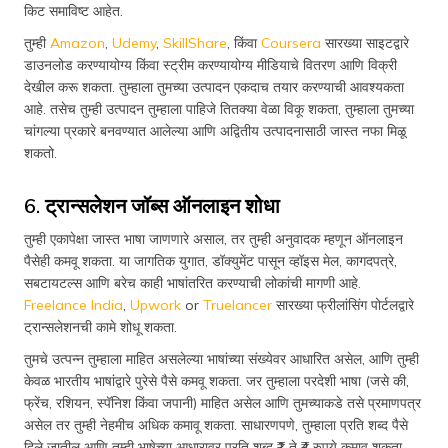
किट समाविष्ट आहेत.
तुम्ही
Amazon
,
Udemy
,
SkillShare
, किंवा
Coursera
सारख्या साइटद्वारे
डाउनलोड करण्यायोग्य किंवा स्ट्रीम करण्यायोग्य मीडियाचे वितरण आणि विक्री
देखील करू शकता. तुम्‍हाला तुमच्‍या उत्‍पादन एकदाच तयार करण्याची आवश्‍यकता
आहे. तसेच तुम्‍ही उत्पादन तुम्‍हाला पाहिजे तितक्‍या वेळा विकू शकता, तुम्‍हाला तुमच्या
चांगल्या प्रकारे बनवण्‍यात आलेल्‍या आणि अद्वितीय उत्‍पादनासाठी जास्त नफा मिळू
शकतो.
6. ट्रान्सलेशन जॉब्स ऑनलाइन शोधा
तुम्ही एकापेक्षा जास्त भाषा जाणणारे असाल, तर तुम्ही अनुवादक म्हणून ऑनलाइन
पैसेही कमवू शकता. या जागतिक युगात, डॉक्युमेंट पासून व्हॉइस मेल, कागदपत्रे,
सबटायटल्स आणि बरेच काही भाषांतरित करण्याची लोकांची मागणी आहे.
Freelance India
,
Upwork
or
Truelancer
सारख्या फ्रीलांसिंग पोर्टलद्वारे
ट्रान्सलेशनची कामे शोधू शकता.
तुमचे उत्पन्न तुम्हाला माहित असलेल्या भाषांच्या संख्येवर आधारित असेल, आणि तुम्ही
केवळ भारतीय भाषांद्वारे पुरेसे पैसे कमवू शकता. जर तुम्हाला परदेशी भाषा (जसे की,
फ्रेंच, रशियन, स्पॅनिश किंवा जपानी) माहित असेल आणि तुमच्याकडे तसे प्रमाणपत्र
असेल तर तुम्ही नेहमीच अधिक कमावू शकता. साधारणपणे, तुम्हाला प्रति शब्द पैसे
दिले जातील आणि तुम्ही भाषेच्या आधारावर प्रति शब्द ₹1 ते ₹4 रुपये कमावू शकता.