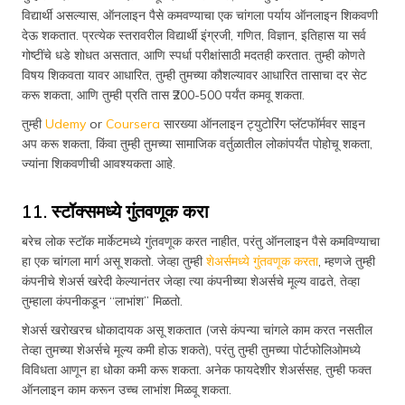
विद्यार्थी असल्यास, ऑनलाइन पैसे कमवण्याचा एक चांगला पर्याय ऑनलाइन शिकवणी
देऊ शकतात. प्रत्येक स्तरावरील विद्यार्थी इंग्रजी, गणित, विज्ञान, इतिहास या सर्व
गोष्टींचे धडे शोधत असतात, आणि स्पर्धा परीक्षांसाठी मदतही करतात. तुम्ही कोणते
विषय शिकवता यावर आधारित, तुम्ही तुमच्या कौशल्यावर आधारित तासाचा दर सेट
करू शकता, आणि तुम्ही प्रति तास ₹200-500 पर्यंत कमवू शकता.
तुम्ही
Udemy
or
Coursera
सारख्या ऑनलाइन ट्युटोरिंग प्लॅटफॉर्मवर साइन
अप करू शकता, किंवा तुम्ही तुमच्या सामाजिक वर्तुळातील लोकांपर्यंत पोहोचू शकता,
ज्यांना शिकवणीची आवश्यकता आहे.
11. स्टॉक्समध्ये गुंतवणूक करा
बरेच लोक स्टॉक मार्केटमध्ये गुंतवणूक करत नाहीत, परंतु ऑनलाइन पैसे कमविण्याचा
हा एक चांगला मार्ग असू शकतो. जेव्हा तुम्ही
शेअर्समध्ये गुंतवणूक करता
, म्हणजे तुम्ही
कंपनीचे शेअर्स खरेदी केल्यानंतर जेव्हा त्या कंपनीच्या शेअर्सचे मूल्य वाढते, तेव्हा
तुम्हाला कंपनीकडून “लाभांश” मिळतो.
शेअर्स खरोखरच धोकादायक असू शकतात (जसे कंपन्या चांगले काम करत नसतील
तेव्हा तुमच्या शेअर्सचे मूल्य कमी होऊ शकते), परंतु तुम्ही तुमच्या पोर्टफोलिओमध्ये
विविधता आणून हा धोका कमी करू शकता. अनेक फायदेशीर शेअर्ससह, तुम्ही फक्त
ऑनलाइन काम करून उच्च लाभांश मिळवू शकता.