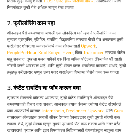
तितके तुम्ही कमवू शकता.
POSP एजंट होण्यासाठीच्या पायऱ्या
, आवश्यकता आणि
नियमांबद्दल तुम्ही येथे अधिक जाणून घेऊ शकता.
2. फ्रीलांसिंग काम पहा
ऑनलाइन पैसे कमवण्याचा आणखी एक लोकप्रिय मार्ग म्हणजे फ्रीलांसिंग काम.
तुम्हाला प्रोग्रॅमिंग, एडिटिंग, रायटिंग, डिझायनिंग सारख्या गोष्टी येत असल्यास तुम्ही
फ्रीलांसर शोधणार्‍या व्यवसायांमध्ये काम शोधण्यासाठी
Upwork
,
PeoplePerHour
,
Kool Kanya
,
Fiverr
, किंवा
Truelancer
सारख्या पोर्टल
पाहू शकतात. तुम्हाला फक्त यापैकी एक किंवा अधिक पोर्टलवर (किरकोळ फी साठी)
नोंदणी करणे आवश्यक आहे, आणि तुम्ही ऑफर करत असलेल्या कामाच्या आधारे, तुम्ही
हळूहळू फ्रीलान्सर म्हणून उच्च पगार असलेल्या गिग्सच्या दिशेने काम करू शकता.
3. कंटेंट रायटिंग चा जॉब करून बघा
तुमच्यात लेखनाचे कौशल्य असल्यास, तुम्‍ही कंटेंट रायटिंगद्वारे ऑनलाइन पैसे
कमवण्‍याचाही विचार करू शकता. आजकाल बर्‍याच कंपन्या त्यांच्या कंटेंट संदर्भातले
काम आउटसोर्स करतात.
Internshala
,
Freelancer
,
Upwork
, आणि
Guru
यासारख्या ऑनलाइन कामाची ऑफर देणाऱ्या वेबसाइटवर तुम्ही तुमची नोंदणी करू
शकता. तेथे, तुम्ही लेखक म्हणून तुमची प्राधान्ये सेट करू शकता आणि नंतर ब्रँड,
खाद्यपदार्थ, प्रवास आणि इतर विषयांबद्दल लिहिण्यासाठी कंपन्यांकडून सशुल्क काम