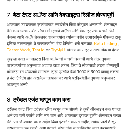
7. बेटा टेस्ट अॅप्स आणि वेबसाइट्स रिलीज होण्यापूर्वी
आजकाल जवळजवळ प्रत्येकाकडे स्मार्टफोन किंवा कॉम्पुटर असल्याने, ऑनलाइन
पैसे कमवण्याचा सर्वात सोपा मार्ग म्हणजे अॅप्स आणि वेबसाइट्सची चाचणी घेणे.
कंपन्या आणि अॅप डेव्हलपर वापरकर्त्यांना त्यांच्या नवीन उत्पादनांमुळे गोंधळात टाकू
इच्छित नसल्यामुळे, ते वापरकर्त्यांना ‘बेटा टेस्टिंग’ असे म्हणतात.
BetaTesting
,
Tester Work
,
Test.io
or
TryMyUI
यांसारख्या साइट्स अशा नोकऱ्या देतात.
तुम्हाला फक्त या साइट्स किंवा अॅप्सची चाचणी घेण्याची आणि नंतर तुमच्या
वापरकर्त्याच्या अनुभवाचा अहवाल द्यावा लागेल, किंवा ते लोकांसाठी लाइव्ह होण्यापूर्वी
कोणतेही बग ओळखावे लागतील. तुम्ही प्रत्येक वेळी ₹1000 ते ₹3000 कमावू शकता.
हे बेटा टेस्टिंग होत असलेल्या उत्पादनावर आणि प्रक्रियेतील तुमच्या अनुभवावर
अवलंबून असते.
8. ट्रॅव्हल एजंट म्हणून काम करा
ट्रॅव्हल एजंट किंवा ट्रॅव्हल प्लॅनर म्हणून काम शोधणे, हे तुम्ही ऑनलाइन करू शकता
असे एक कमी दर्जाचे आणि सोपे काम आहे. आजकाल ट्रॅव्हल बुकींग ऑनलाइन करता
येते. पण जे कामात व्यस्त आहेत किंवा इंटरनेट वापरत नाहीत, त्यांच्यासाठी ते खूप
त्रासदायक ठरू शकते. अशा प्रकारे, बरेच लोक या प्रक्रियेत मदत करण्यासाठी