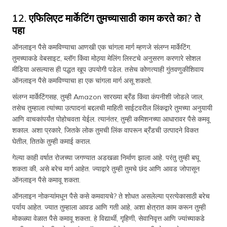
12. एफिलिएट मार्केटिंग तुमच्यासाठी काम करते का? ते
पहा
ऑनलाइन पैसे कमविण्याचा आणखी एक चांगला मार्ग म्हणजे संलग्न मार्केटिंग.
तुमच्याकडे वेबसाइट, ब्लॉग किंवा मोठ्या मेलिंग लिस्टचे अनुसरण करणारे सोशल
मीडिया असल्यास ही पद्धत खूप उपयोगी पडेल. तसेच कोणत्याही गुंतवणुकीशिवाय
ऑनलाइन पैसे कमविण्याचा हा एक चांगला मार्ग असू शकतो.
संलग्न मार्केटिंगसह, तुम्ही Amazon सारख्या ब्रँड किंवा कंपनीशी जोडले जाल,
तसेच तुम्हाला त्यांच्या उत्पादनां बद्दलची माहिती साईटवरील लिंकद्वारे तुमच्या अनुयायी
आणि वाचकांपर्यंत पोहोचवता येईल. त्यानंतर, तुम्ही कमिशनच्या आधारावर पैसे कमवू
शकाल. अशा प्रकारे, जितके लोक तुमची लिंक वापरून ब्रँडची उत्पादने विकत
घेतील, तितके तुम्ही कमाई कराल.
गेल्या काही वर्षात रोजच्या जगण्यात अडखळा निर्माण झाला आहे. परंतु तुम्ही बघू
शकता की, असे बरेच मार्ग आहेत. ज्याद्वारे तुम्ही तुमचे छंद आणि आवड जोपासून
ऑनलाइन पैसे कमावू शकता.
ऑनलाइन नोकऱ्यांमधून पैसे कसे कमवायचे? ते शोधत असलेल्या प्रत्येकासाठी बरेच
पर्याय आहेत. ज्यात तुम्हाला आवड आणि गती आहे, अशा क्षेत्रात काम करून तुम्ही
मोकळ्या वेळात पैसे कमावू शकता. हे विद्यार्थी, गृहिणी, सेवानिवृत्त आणि ज्यांच्याकडे