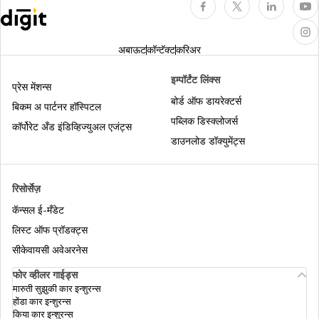
इन्शुरन्स एजंट व्यवसाय कसा सेट करायचा
अबाऊट
कॉन्टॅक्ट
करिअर
ज्येष्ठ नागरिकांसाठी पैसे कमवण्याचा सर्वोत्तम मार्ग
इम्पॉर्टंट लिंक्स
प्रेस मेंशन्स
बोर्ड ऑफ डायरेक्टर्स
बिकम अ पार्टनर हॉस्पिटल
पब्लिक डिस्क्लोजर्स
घरबसल्या पैसे कसे कमवायचे
कॉर्पोरेट अँड इंडिव्हिज्युअल एजंट्स
डाउनलोड डॉक्युमेंट्स
इन्शुरन्स एजंट कसे बनावे
रिसोर्सेज़
कॅन्सल ई-मँडेट
इन्शुरन्स POSP चे फायदे
लिस्ट ऑफ प्रॉडक्ट्स
सीकेवायसी अवेअरनेस
फोर व्हीलर गाईड्स
गुंतवणुकीशिवाय पैसे कमवा
मारुती सुझुकी कार इन्शुरन्स
होंडा कार इन्शुरन्स
किया कार इन्शुरन्स