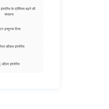
र्सनल बिलॉन्गइंग्स कवर
र इंश्योरेंस के प्रीमियम बढ़ने की
संभावना
ंस में कवर होने वाली 10 चीज़ें
टर इन्शुरन्स टिप्स
िन्यूअल ऑनलाइन
ियल व्हीकल इंश्योरेंस
ू-व्हीलर इंश्योरेंस