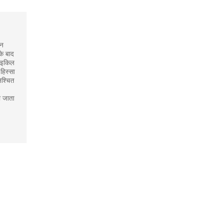
िन
के बाद
साइकिल
हिस्सा
िश्चित
ा जाता