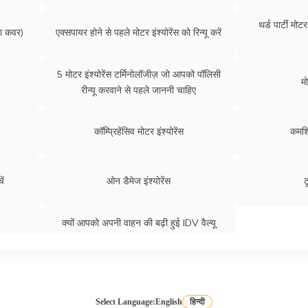
सीएनजी कार इंश्योरेंस
लॉस ऑफ प
थर्ड पार्टी मोट
ना कवर)
एक्सपायर होने से पहले मोटर इंश्योरेंस को रिन्यू करें
पे एज यू ड्राइव कवर
कार इंश्योरे
5 मोटर इंश्योरेंस टर्मिनोलॉजीज़ जो आपको पॉलिसी
मो
रीन्यू करवाने से पहले जाननी चाहिए
 करें
कैशलेस कार इंश्योरेंस
र
कॉम्प्रिहेंसिव मोटर इंश्योरेंस
कमर्श
रिटर्न टू इनवॉइस कवर
ें
ओन डैमेज इंश्योरेंस
ट
क्यों आपको अपनी वाहन की बढ़ी हुई IDV वैल्यू
चुनना चाहिए ?
Select Language:
English
हिन्दी