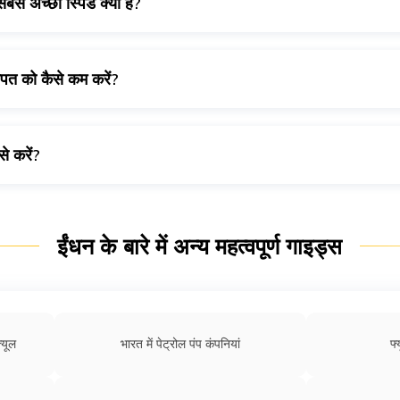
बसे अच्छी स्पिड क्या है?
 की सबसे अच्छी स्पीड 55-65 mph मानी जाती है।
खपत को कैसे कम करें?
में हमने आपको यह बताया है की की वाहन चलाते समय पेट्रोल और डीज
े करें?
ऑयल को बदलें।
र, उचित मेन्टेन्स और सर्विस को बनाए रखने की आवश्यकता पड़ेगी, और इसके स
और अगर ज्यादा नहीं तो उतना ही भरवाए जितने की आपके वाहन को आवश्यकता हो। इस
 से बचने की कोशिश करनी चाहिए।
ईंधन के बारे में अन्य महत्वपूर्ण गाइड्स
्छी स्थिति में रखने का प्रयास करें।
ूल और इग्निशन सिस्टम को भी अच्छी स्थिति में रखने की कोशिश करनी चाहिए।
्यूल
भारत में पेट्रोल पंप कंपनियां
फ्