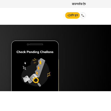
डाउनलोड ऐप
लॉग इन
डिजिट जनरल
70260 61234
hello@godigit.com