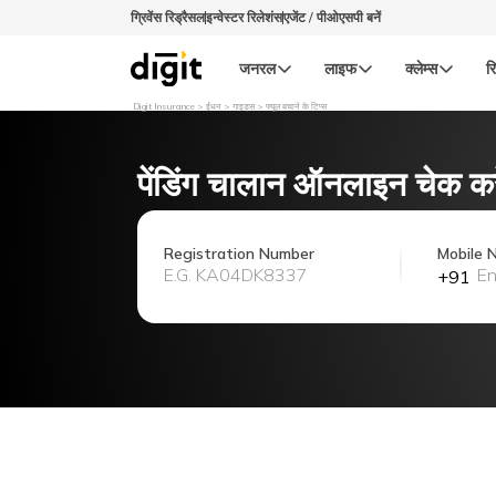
ग्रिवेंस रिड्रैसल
इन्वेस्टर रिलेशंस
एजेंट / पीओएसपी बनें
जनरल
लाइफ
क्लेम्स
रि
Digit Insurance
ईंधन
गाइड्स
फ्यूल बचाने के टिप्स
पेंडिंग चालान ऑनलाइन चेक करे
Registration Number
Mobile 
+91