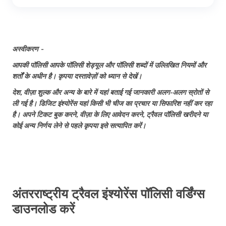
भारतीयों के लिए इटली में नागरिकता: एलिजिबिलिटी ,
आवश्यक दस्तावेज़, आवेदन प्रक्रिया
भारत से शेंगेन वीज़ा के लिए आवेदन कैसे करें
अस्वीकरण -
UK में PR कैसे प्राप्त करें
आपकी पॉलिसी आपके पॉलिसी शेड्यूल और पॉलिसी शब्दों में उल्लिखित नियमों और
विलंबित या गुम हुआ सामान
शर्तों के अधीन है। कृपया दस्तावेज़ों को ध्यान से देखें।
भारतीयों के लिए कनाडा में नागरिकता: एलिजिबिलिटी,
आवश्यक दस्तावेज़, प्रोसेसिंग फीस
देश, वीज़ा शुल्क और अन्य के बारे में यहां बताई गई जानकारी अलग-अलग स्रोतों से
भारतीयों के लिए वीजा फ्री देश
ली गई है। डिजिट इंश्योरेंस यहां किसी भी चीज का प्रचार या सिफारिश नहीं कर रहा
है। अपने टिकट बुक करने, वीज़ा के लिए आवेदन करने, ट्रैवल पॉलिसी खरीदने या
भारतीयों के लिए स्पैनिश नागरिकता
कोई अन्य निर्णय लेने से पहले कृपया इसे सत्यापित करें।
भारत से 9 सस्ते यूरोपीयन डेस्टिनेशन: यूरोप के बजट
फ्रेंडली देश
भारतीयों के लिए थाईलैंड की नागरिकता
हेनले और ग्लोबल पासपोर्ट इंडेक्स 2026 में भारतीय
पासपोर्ट की रैंक
अंतरराष्ट्रीय ट्रैवल इंश्योरेंस पॉलिसी वर्डिंग्स
भारतीयों के लिए नीदरलैंड की नागरिकता
डाउनलोड करें
नागरिकता