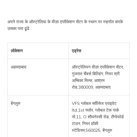
अपने राज्य के ऑस्ट्रेलिया के वीज़ा एप्लीकेशन सेंटर के स्थान पर स्क्रॉल करके
उसका पता ढूंढें:
लोकेशन
एड्रेस
अहमदाबाद
ऑस्ट्रेलियन वीज़ा एप्लीकेशन सेंटर,
गुजरात चैंबर्स बिल्डिंग, नियर श्री
अम्बिका मिल्स, आश्रम
रोड,380009, अहमदाबाद
बेंगलुरु
VFS ग्लोबल सर्विसेज प्राइवेट
ltd,1st फ्लोर, ग्लोबल टेक पार्क
नो.11, O शौघनेस्सी रोड, लैंग्वेफोर्ड
टाउन, नियर हॉकी
स्टेडियम,560025, बेंगलुरु