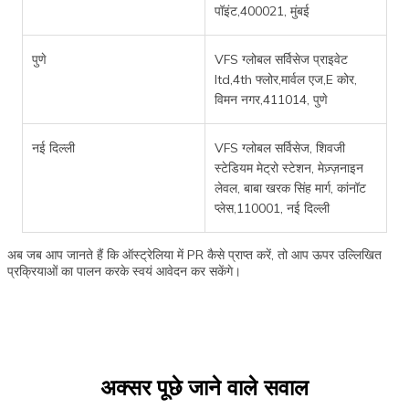
पॉइंट,400021, मुंबई
पुणे
VFS ग्लोबल सर्विसेज प्राइवेट
ltd,4th फ्लोर,मार्वल एज,E कोर,
विमन नगर,411014, पुणे
नई दिल्ली
VFS ग्लोबल सर्विसेज, शिवजी
स्टेडियम मेट्रो स्टेशन, मेज़्ज़नाइन
लेवल, बाबा खरक सिंह मार्ग, कांनॉट
प्लेस,110001, नई दिल्ली
अब जब आप जानते हैं कि ऑस्ट्रेलिया में PR कैसे प्राप्त करें, तो आप ऊपर उल्लिखित
प्रक्रियाओं का पालन करके स्वयं आवेदन कर सकेंगे।
अक्सर पूछे जाने वाले सवाल