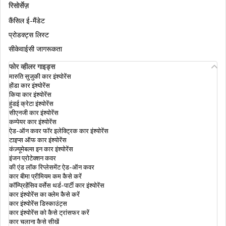
रिसोर्सेज़
भारतीयों को पहुंचने पर वीजा देने वाले देश
कैंसिल ई-मैंडेट
भारतीयों के लिए स्वीडिश नागरिकता
प्रोडक्ट्स लिस्ट
सीकेवाईसी जागरूकता
भारत के बाहर 15 सस्ते हनीमून डेस्टिनेशन
फोर व्हीलर गाइड्स
भारतीयों के लिए USA में नागरिकता
मारुति सुजुकी कार इंश्योरेंस
होंडा कार इंश्योरेंस
ट्रैवल इंश्योरेंस जो फ़ाइनेंशियल एमरजेंसी कैश देता है
किया कार इंश्योरेंस
भारतीय नागरिकों के लिए UK की नागरिकता कैसे प्राप्त
हुंडई क्रेटा इंश्योरेंस
करें: प्रक्रिया नीचे समझाई गई है।
सीएनजी कार इंश्योरेंस
कम्पेयर कार इंश्योरेंस
स्टूडेंट ट्रेवल इंश्योरेंस
ऐड-ऑन कवर फॉर इलेक्ट्रिक कार इंश्योरेंस
टाइप्स ऑफ कार इंश्योरेंस
भारतीयों के लिए इज़राइल की नागरिकता
कंज़्यूमेबल्स इन कार इंश्योरेंस
इंजन प्रोटेक्शन कवर
ट्रेवल इंश्योरेंस कब खरीदें?
की एंड लॉक रिप्लेसमेंट ऐड-ऑन कवर
कार बीमा प्रीमियम कम कैसे करें
आयरलैंड में PR कैसे प्राप्त करें
कॉम्प्रिहेंसिव वर्सेस थर्ड-पार्टी कार इंश्योरेंस
कार इंश्योरेंस का क्लेम कैसे करें
कार इंश्योरेंस डिस्काउंट्स
कार इंश्योरेंस को कैसे ट्रांसफर करें
कार चलाना कैसे सीखें