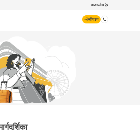
डाउनलोड ऐप
लॉग इन
डिजिट जनरल
70260 61234
hello@godigit.com
र्गदर्शिका