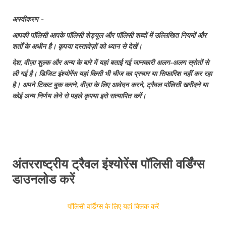
अस्वीकरण -
भारतीयों के लिए पोलैंड वर्क वीज़ा
आपकी पॉलिसी आपके पॉलिसी शेड्यूल और पॉलिसी शब्दों में उल्लिखित नियमों और
विलंबित या गुम हुआ सामान
शर्तों के अधीन है। कृपया दस्तावेज़ों को ध्यान से देखें।
भारतीयों के लिए US वर्क वीज़ा
देश, वीज़ा शुल्क और अन्य के बारे में यहां बताई गई जानकारी अलग-अलग स्रोतों से
भारतीयों के लिए वीजा फ्री देश
ली गई है। डिजिट इंश्योरेंस यहां किसी भी चीज का प्रचार या सिफारिश नहीं कर रहा
है। अपने टिकट बुक करने, वीज़ा के लिए आवेदन करने, ट्रैवल पॉलिसी खरीदने या
भारतीय नागरिकों के लिए कनाडा वर्क वीज़ा: वीज़ा के
कोई अन्य निर्णय लेने से पहले कृपया इसे सत्यापित करें।
प्रकार
भारत से 9 सस्ते यूरोपीयन डेस्टिनेशन: यूरोप के बजट
फ्रेंडली देश
भारतीयों के लिए ओमान वर्क वीज़ा
हेनले और ग्लोबल पासपोर्ट इंडेक्स 2026 में भारतीय
पासपोर्ट की रैंक
अंतरराष्ट्रीय ट्रैवल इंश्योरेंस पॉलिसी वर्डिंग्स
भारत में वर्क वीज़ा
डाउनलोड करें
नागरिकता
पॉलिसी वर्डिंग्स के लिए यहां क्लिक करें
भारत से यात्रा करने के लिए सबसे सस्ता देश? बजट के
अंदर 15 विदेशी जगहें