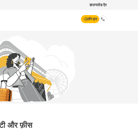
डाउनलोड ऐप
लॉग इन
डिजिट जनरल
70260 61234
hello@godigit.com
लिटी और फ़ीस