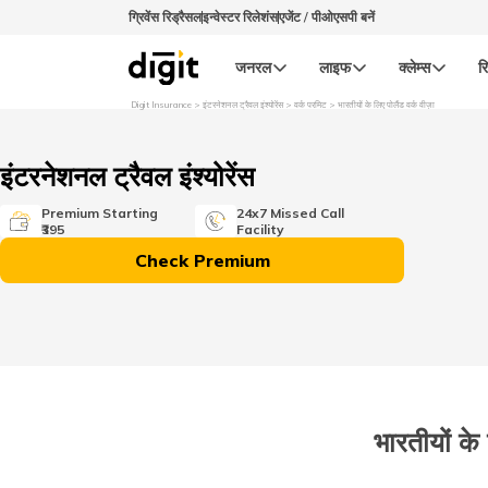
ग्रिवेंस रिड्रैसल
इन्वेस्टर रिलेशंस
एजेंट / पीओएसपी बनें
जनरल
लाइफ
क्लेम्स
रि
Digit Insurance
इंटरनेशनल ट्रैवल इंश्योरेंस
वर्क परमिट
भारतीयों के लिए पोलैंड वर्क वीज़ा
इंटरनेशनल ट्रैवल इंश्योरेंस
Premium Starting
24x7 Missed Call
₹395
Facility
Check Premium
भारतीयों के