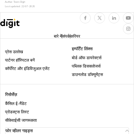
Author: Team Digit
Last updated:
22-07-2026
ट्रेवल इंश्योरेंस क्या है?
ट्रैवल इंंश्योरेंस के फ़ायदे
बारे में
संपर्क
करियर
इम्पॉर्टेंट लिंक्स
प्रेस उल्लेख
वर्क परमिट
बोर्ड ऑफ डायरेक्टर्स
पार्टनर हॉस्पिटल बनें
पब्लिक डिसक्लोजर्स
कॉर्पोरेट और इंडिविजुअल एजेंट
डाउनलोड डॉक्युमेंट्स
देशों की सूची जहां ट्रेवल इंश्योरेंस अनिवार्य है - यात्रा
या वीज़ा के लिए
रिसोर्सेज़
भारतीयों को पहुंचने पर वीजा देने वाले देश
कैंसिल ई-मैंडेट
प्रोडक्ट्स लिस्ट
सीकेवाईसी जागरूकता
भारत के बाहर 15 सस्ते हनीमून डेस्टिनेशन
फोर व्हीलर गाइड्स