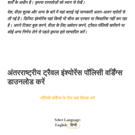
शर्तों के अधीन है। कृपया दस्तावेज़ों को ध्यान से देखें।
भारतीयों के लिए US वर्क वीज़ा
देश, वीज़ा शुल्क और अन्य के बारे में यहां बताई गई जानकारी अलग-अलग स्रोतों से
भारतीयों के लिए वीजा फ्री देश
ली गई है। डिजिट इंश्योरेंस यहां किसी भी चीज का प्रचार या सिफारिश नहीं कर रहा
है। अपने टिकट बुक करने, वीज़ा के लिए आवेदन करने, ट्रैवल पॉलिसी खरीदने या
भारतीय नागरिकों के लिए कनाडा वर्क वीज़ा: वीज़ा के
कोई अन्य निर्णय लेने से पहले कृपया इसे सत्यापित करें।
प्रकार
भारत से 9 सस्ते यूरोपीयन डेस्टिनेशन: यूरोप के बजट
फ्रेंडली देश
भारतीयों के लिए ओमान वर्क वीज़ा
हेनले और ग्लोबल पासपोर्ट इंडेक्स 2026 में भारतीय
पासपोर्ट की रैंक
अंतरराष्ट्रीय ट्रैवल इंश्योरेंस पॉलिसी वर्डिंग्स
भारत में वर्क वीज़ा
डाउनलोड करें
नागरिकता
पॉलिसी वर्डिंग्स के लिए यहां क्लिक करें
भारत से यात्रा करने के लिए सबसे सस्ता देश? बजट के
अंदर 15 विदेशी जगहें
Select Language:
English
हिन्दी
जब आपका पासपोर्ट खो जाए तो क्या करें