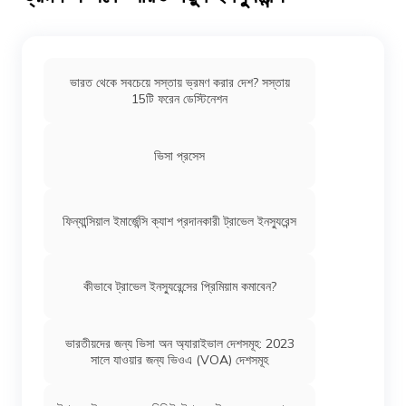
ভারত থেকে সবচেয়ে সস্তায় ভ্রমণ করার দেশ? সস্তায়
15টি ফরেন ডেস্টিনেশন
ভিসা প্রসেস
ফিন্যান্সিয়াল ইমার্জেন্সি ক্যাশ প্রদানকারী ট্রাভেল ইনস্যুরেন্স
কীভাবে ট্রাভেল ইনস্যুরেন্সের প্রিমিয়াম কমাবেন?
ভারতীয়দের জন্য ভিসা অন অ্যারাইভাল দেশসমূহ: 2023
সালে যাওয়ার জন্য ভিওএ (VOA) দেশসমূহ