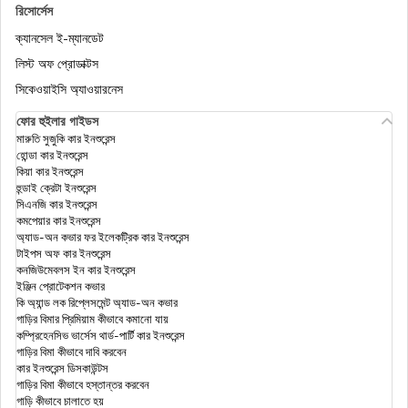
থেকে বাজেট দেশগুলি
রিসোর্সেস
ক্যানসেল ই-ম্যানডেট
ইউরোপের 27টি শেনজেন দেশের তালিকা: মানচিত্র,
লিস্ট অফ প্রোডাক্টস
ডিটেইলস এবং বৈশিষ্ট্য
সিকেওয়াইসি অ্যাওয়ারনেস
ভারত থেকে ইউরোপের 9টি সস্তার গন্তব্য: ইউরোপের
ফোর হুইলার গাইডস
বাজেট দেশগুলি
মারুতি সুজুকি কার ইনশুরেন্স
হোন্ডা কার ইনশুরেন্স
কিয়া কার ইনশুরেন্স
হেনলি এবং গ্লোবাল পাসপোর্ট ইনডেক্স 2023-তে ভারতীয়
হুন্ডাই ক্রেটা ইনশুরেন্স
পাসপোর্টের র‍্যাঙ্ক
সিএনজি কার ইনশুরেন্স
কমপেয়ার কার ইনশুরেন্স
অ্যাড-অন কভার ফর ইলেকট্রিক কার ইনশুরেন্স
টাইপস অফ কার ইনশুরেন্স
অনলাইনে ট্রাভেল ইনস্যুরেন্স কেনার সেরা সময় কোনটি?
কনজিউমেবলস ইন কার ইনশুরেন্স
ইঞ্জিন প্রোটেকশন কভার
কি অ্যান্ড লক রিপ্লেসমেন্ট অ্যাড-অন কভার
ট্রাভেল ইনস্যুরেন্স তুলনা করুন: ট্রাভেল ইনস্যুরেন্স পলিসি
গাড়ির বিমার প্রিমিয়াম কীভাবে কমানো যায়
তুলনা করুন এবং কিনুন
কম্প্রিহেনসিভ ভার্সেস থার্ড-পার্টি কার ইনশুরেন্স
গাড়ির বিমা কীভাবে দাবি করবেন
কার ইনশুরেন্স ডিসকাউন্টস
গাড়ির বিমা কীভাবে হস্তান্তর করবেন
ভারত থেকে জনপ্রিয় দেশগুলির ট্রাভেল ইনস্যুরেন্স
গাড়ি কীভাবে চালাতে হয়