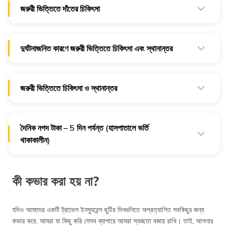
জরুরী ভিত্তিতে দাঁতের চিকিৎসা
জরুরী ভিত্তিতে দাঁতের চিকিৎসার জন্য কভার।
দুর্ঘটনাজনিত কারণে জরুরী ভিত্তিতে চিকিৎসা এবং স্থানান্তর
একটি দুর্ঘটনাজনিত কারণে চিকিৎসার থেকে উদ্ভূত খরচ কভার।
জরুরী ভিত্তিতে চিকিৎসা ও স্থানান্তর
অসুস্থতা সম্পর্কিত চিকিৎসা এবং স্থানান্তরের খরচ কভার করে।
দৈনিক নগদ টাকা – 5 দিন পর্যন্ত (হাসপাতালে ভর্তি
থাকাকালীন)
আপনি বা পরিবারের একজন সদস্য হাসপাতালে ভর্তি থাকাকালীন দৈনিক নগদ টাকা
প্রদান করে।
কী কভার করা হয় না?
যদিও আমাদের একটি ট্রাভেল ইনস্যুরেন্স ছুটির দিনগুলিতে অপ্রত্যাশিত সবকিছুর জন্য
কভার করে, আমরা যা কিছু করি সেসব ব্যাপারে আমরা স্বচ্ছতা বজায় রাখি। তাই, আপনার