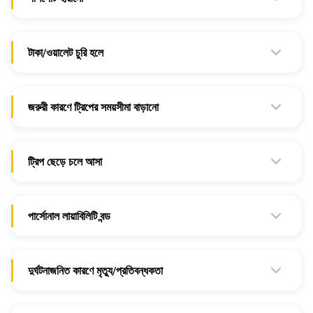
আপনি যখন বিদেশে কোথাও আপনার বর্তমান পাসপোর্টটি হারিয়ে ফেলেন তখন
আপনার নতুন পাসপোর্ট তৈরি করার খরচ কভার করে।
টাকা/ওয়ালেট চুরি হলে
আপনার টাকা এবং মানিব্যাগ হারিয়ে গেলে বা চুরি হয়ে গেলে সেই খারাপ সময়ে
জরুরী ভিত্তিতে নগদ টাকা প্রদান করে।
জরুরী কারণে ট্রিপের সময়সীমা বাড়ানো
জরুরী কারণে যখন আপনার ট্রিপের সময়সীমা বাড়ানোর প্রয়োজন হয় তখন কভার
করে। যদিও খুব বেশি আনন্দ করাটাকে জরুরী কারণ হিসাবে ধরা হয় না।
ট্রিপ ছেড়ে চলে আসা
যদি আপনাকে জরুরী কারণে আপনার ট্রিপ সম্পূর্ণভাবে ছেড়ে চলে আসতে হয়।
আপনার ট্রাভেল ইনস্যুরেন্স সেক্ষেত্রে সমস্ত ফেরতযোগ্য নয় এমন ভ্রমণ
খরচগুলির জন্য অর্থ প্রদান করে।
পার্সোনাল লায়াবিলিটি বন্ড
বিদেশের একটি দেশে সমস্ত আইনি সমস্যার জন্য কভার করে আপনি আপনার ভাড়া
করা গাড়িতে স্ক্র্যাচ ফেলে দিলে এমন পরিস্থিতিগুলিও এতে অন্তর্ভুক্ত থাকে।
দুর্ঘটনাজনিত কারণে মৃত্যু/প্রতিবন্ধকতা
ছুটি কাটানোর সময় একজনের মৃত্যু বা প্রতিবন্ধকতা দেখা দিলে সেসমস্ত খরচের
জন্য কভার করে।