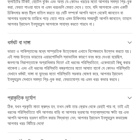
ফ্লাইটের টিকিট, হোটেল বুকিং এবং অন্য যে-কোনও খরচের মতো আপনার সমস্ত প্রি-বুক
করা, ফেরত পাওয়া যাবে না এমন খরচগুলি ফেরত দেবে। তবে, যদি আপনাকে এমন একটি
চিকিৎসার জন্য ট্রিপ বাতিল করতে হয় যেটি সম্পর্কে আপনি আগে থেকেই জানতেন বা
আপনার ভ্রমণের তারিখে পড়ে যেতে পারে এমন চিকিৎসার সময়সূচী আপনি জানতেন, তাহলে
আপনার ট্রাভেল ইনস্যুরেন্স আপনাকে সাহায্য করতে পারবে না।
ধর্মঘট বা দাঙ্গা
ভারত ও পাকিস্তানের মধ্যে সাম্প্রতিক উত্তেজনা এখানে বিশেষভাবে উল্লেখ করতে হয়।
এই সময় উত্তর ভারতের এয়ারপোর্টগুলি স্বাভাবিক কারণে বন্ধ করে দেওয়া হয়েছিল,
জনগণের নিরাপত্তাকে অগ্রাধিকার দিতে! এই ধরনের পরিস্থিতিতে, একেবারেই কিছু করার
থাকেনা। এবং এই ধরনের পরিস্থিতি বজ্রপাতের মতো আঘাত হানে! যে কোনও পরিস্থিতি
যেখানে ধর্মঘট, দাঙ্গা বা যুদ্ধের মতো পরিস্থিতি সরকার ঘোষণা করে, আপনার ট্রাভেল
ইনস্যুরেন্স সেখানে সমস্ত প্রি-বুক করা, ফেরতযোগ্য নয় এমন খরচ কভার করবে।
প্রাকৃতিক দূর্যোগ
ঠিক, যখন প্রকৃতি মাতা ক্রুদ্ধ হন, তখন কেউ তার ক্রোধ থেকে রেহাই পায় না, তাই এই
ধরনের পরিস্থিতিতে যদি আপনার বাড়ি বা আপনার ভ্রমণের গন্তব্যস্থলের ক্ষতি হয় এবং
আপনি আপনার ভ্রমণ বাতিল করার সিদ্ধান্ত নেন, আপনার ট্রাভেল ইনস্যুরেন্স কভারেজ
আপনার খরচ মিটিয়ে দেবে!