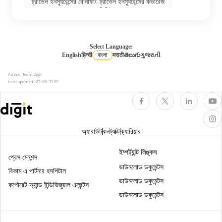
ট্রাভেল ইনস্যুরেন্সের বেনিফিট: ট্রাভেল ইনস্যুরেন্সের কভারেজ
বুঝুন | ডিজিট
যে সব দেশে ট্যুরিস্ট ভিসা ম্যান্ডেটরি তাদের তালিকা
-ট্রাভেল বা ভিসার জন্য
Select Language:
English
हिन्दी
বাংলা
मराठी
తెలుగు
ગુજરાતી
আপনার পাসপোর্ট হারিয়ে গেলে কী করবেন: কীভাবে ক্লেম
Author: Team Digit
করবেন | ডিজিট
Last updated:
22-05-2026
ভারতীয়দের জন্য ভিসামুক্ত দেশ: ভিসা ছাড়া ভারত থেকে
ভ্রমণযোগ্য দেশের তালিকা
অ্যাবাউট
কনট্যাক্ট
ক্যারিয়ার
ট্রাভেল ইনস্যুরেন্স কী? এর সংজ্ঞা ও সুবিধাগুলি বোঝানো
ইম্পর্ট্যান্ট লিঙ্কস
হয়েছে
প্রেস মেনশন্স
ডাউনলোড ডকুমেন্টস
বিকাম এ পার্টনার হসপিটাল
স্টুডেন্ট ট্র্যাভেল ইনস্যুরেন্স: বিদেশে পাঠরত স্টুডেন্টসদের জন্য
ডাউনলোড ডকুমেন্টস
কর্পোরেট অ্যান্ড ইন্ডিভিজুয়াল এজেন্টস
ট্রাভেল ইনস্যুরেন্স
ডাউনলোড ডকুমেন্টস
ভারতের বাইরে 15টি সস্তা হানিমুন ডেস্টিনেশন: ভারত