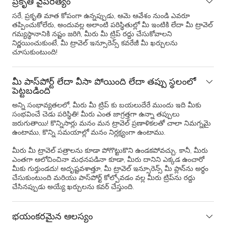
ప్రకృతి వైపరీత్యం
సరే, ప్రకృతి మాత కోపంగా ఉన్నప్పుడు, ఆమె ఆవేశం నుండి ఎవరూ
తప్పించుకోలేరు, అందువల్ల అలాంటి పరిస్థితుల్లో మీ ఇంటికి లేదా మీ ట్రావెల్
గమ్యస్థానానికి నష్టం జరిగి, మీరు మీ ట్రిప్ రద్దు చేసుకోవాలని
నిర్ణయించుకుంటే, మీ ట్రావెల్ ఇన్సూరెన్స్ కవరేజీ మీ ఖర్చులను
చూసుకుంటుంది!
మీ పాస్‌పోర్ట్ లేదా వీసా పోయింది లేదా తప్పు స్థలంలో
పెట్టబడింది
అన్ని సంభావ్యతలలో, మీరు మీ ట్రిప్ కు బయలుదేరే ముందు ఇది మీకు
సంభవించే చెడు పరిస్థితి! మీరు ఎంత జాగ్రత్తగా ఉన్నా తప్పులు
జరుగుతాయి! కొన్నిసార్లు మనం మన ట్రావెల్ ప్రణాళికలతో చాలా నిమగ్నమై
ఉంటాము, కొన్ని సమయాల్లో మనం నిర్లక్ష్యంగా ఉంటాము.
మీరు మీ ట్రావెల్ పత్రాలను కూడా పోగొట్టుకొని ఉండకపోవచ్చు. కానీ, మీరు
ఎంతగా ఆలోచించినా మధనపడినా కూడా, మీరు దానిని ఎక్కడ ఉంచారో
మీకు గుర్తుండదు! అదృష్టవశాత్తూ, మీ ట్రావెల్ ఇన్సూరెన్స్ మీ ప్లాన్‌ను అర్థం
చేసుకుంటుంది మరియు పాస్‌పోర్ట్ కోల్పోవడం వల్ల మీరు ట్రిప్‌ను రద్దు
చేసినప్పుడు అయ్యే ఖర్చులను కవర్ చేస్తుంది.
భయంకరమైన ఆలస్యం