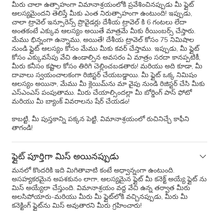
మీరు చాలా ఉత్సాహంగా విమానాశ్రయంలోకి ప్రవేశించినప్పుడు మీ ఫ్లైట్
ఆలస్యమైందని తెలిస్తే మీకు ఎంత నిరుత్సాహంగా ఉంటుంది! ఇప్పుడు,
చాలా ట్రావెల్ ఇన్సూరెన్స్ ప్రొవైడర్లు దేశీయ ట్రావెల్ కి 6 గంటలు లేదా
అంతకంటే ఎక్కువ ఆలస్యం అయితే మాత్రమే మీకు రీయింబర్స్ చేస్తారు.
మేము భిన్నంగా ఉన్నాము, అయితే! దేశీయ ట్రావెల్ కోసం 75 నిమిషాల
నుండి ఫ్లైట్ ఆలస్యం కోసం మేము మీకు కవర్ చేస్తాము. ఇప్పుడు, మీ ఫ్లైట్
కోసం ఎక్కువసేపు వేచి ఉండాల్సిన అవసరం ఏ మాత్రం సరదా కానప్పటికీ,
మీరు కనీసం కష్టాల కోసం తిరిగి చెల్లించబడతారు! మరియు అది కూడా, మీ
దావాలు స్వయంచాలకంగా రిజిస్టర్ చేయబడ్డాయి. మీ ఫ్లైట్ ఒక్క నిమిషం
ఆలస్యం అయినా, మేము మీ క్లెయిమ్‌ను మా వైపు నుండి రిజిస్టర్ చేసి మీకు
ఎస్‌ఎంఎస్ పంపుతాము. మీరు చేయాల్సిందల్లా మీ బోర్డింగ్ పాస్ ఫోటో
మరియు మీ బ్యాంక్ వివరాలను షేర్ చేయడం!
కాబట్టి, మీ పుస్తకాన్ని పక్కన పెట్టి, విమానాశ్రయంలో రుచినిచ్చే కాఫీని
తాగండి!
ఫ్లైట్ పూర్తిగా మిస్ అయినప్పుడు
మనలో కొందరికి ఇది మిగితావాటి కంటే అధ్వాన్నంగా ఉంటుంది.
అసహ్యకరమైన అపశకునం లాగా, ఆలస్యమైన ఫ్లైట్ మీ కనెక్ట్ అయ్యే ఫ్లైట్ ను
మిస్ అయ్యేలా చేస్తుంది. విమానాశ్రయం వద్ద వేచి ఉన్న తర్వాత మీరు
అలసిపోయారు-మరియు మీరు మీ ఫ్లైట్‌లోకి వచ్చినప్పుడు, మీరు మీ
కనెక్టింగ్ ఫ్లైట్‌ను మిస్ అవుతారని మీరు గ్రహించారు!