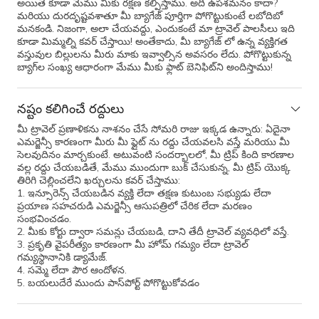
అయితే కూడా మేము మీకు రక్షణ కల్పిస్తాము. అది ఉపశమనం కాదా?
మరియు దురదృష్టవశాతూ మీ బ్యాగేజ్ పూర్తిగా పోగొట్టుకుంటే లబోదిబో
మనకండి. నిజంగా, అలా చేయవద్దు, ఎందుకంటే మా ట్రావెల్ పాలసీలు ఇది
కూడా మిమ్మల్ని కవర్ చేస్తాయి! అంతేకాదు, మీ బ్యాగేజ్ లో ఉన్న వ్యక్తిగత
వస్తువుల బిల్లులను మీరు మాకు ఇవ్వాల్సిన అవసరం లేదు. పోగొట్టుకున్న
బ్యాగ్‌ల సంఖ్య ఆధారంగా మేము మీకు ఫ్లాట్ బెనిఫిట్‌ని అందిస్తాము!
నష్టం కలిగించే రద్దులు
మీ ట్రావెల్ ప్రణాళికను నాశనం చేసే సోమరి రాజు ఇక్కడ ఉన్నారు: ఏదైనా
ఎమర్జెన్సీ కారణంగా మీరు మీ ఫ్లైట్ ను రద్దు చేయవలసి వస్తే మరియు మీ
సెలవుదినం మార్చకుంటే. అటువంటి సందర్భాలలో, మీ ట్రిప్ కింది కారణాల
వల్ల రద్దు చేయబడితే, మేము ముందుగా బుక్ చేసుకున్న, మీ ట్రిప్ యొక్క
తిరిగి చెల్లించలేని ఖర్చులను కవర్ చేస్తాము:
1. ఇన్సూరెన్స్ చేయబడిన వ్యక్తి లేదా తక్షణ కుటుంబ సభ్యుడు లేదా
ప్రయాణ సహచరుడి ఎమర్జెన్సీ ఆసుపత్రిలో చేరిక లేదా మరణం
సంభవించడం.
2. మీకు కోర్టు ద్వారా సమన్లు చేయబడి, దాని తేదీ ట్రావెల్ వ్యవధిలో వస్తే.
3. ప్రకృతి వైపరీత్యం కారణంగా మీ హోమ్ గమ్యం లేదా ట్రావెల్
గమ్యస్థానానికి డ్యామేజ్.
4. సమ్మె లేదా పౌర ఆందోళన.
5. బయలుదేరే ముందు పాస్‌పోర్ట్ పోగొట్టుకోవడం