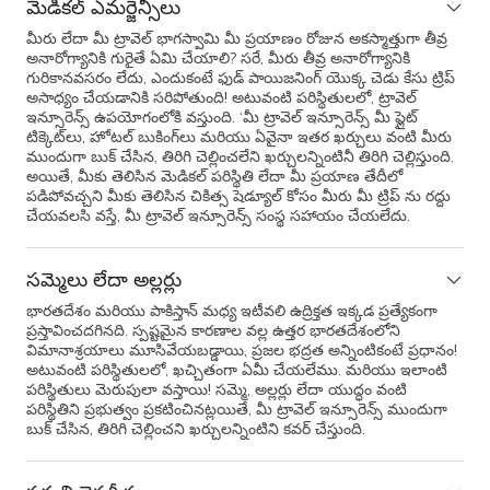
మెడికల్ ఎమర్జెన్సీలు
మీరు లేదా మీ ట్రావెల్ భాగస్వామి మీ ప్రయాణం రోజున అకస్మాత్తుగా తీవ్ర
అనారోగ్యానికి గురైతే ఏమి చేయాలి? సరే, మీరు తీవ్ర అనారోగ్యానికి
గురికానవసరం లేదు, ఎందుకంటే ఫుడ్ పాయిజనింగ్ యొక్క చెడు కేసు ట్రిప్
అసాధ్యం చేయడానికి సరిపోతుంది! అటువంటి పరిస్థితులలో, ట్రావెల్
ఇన్సూరెన్స్ ఉపయోగంలోకి వస్తుంది. ‘మీ ట్రావెల్ ఇన్సూరెన్స్ మీ ఫ్లైట్
టిక్కెట్‌లు, హోటల్ బుకింగ్‌లు మరియు ఏవైనా ఇతర ఖర్చులు వంటి మీరు
ముందుగా బుక్ చేసిన, తిరిగి చెల్లించలేని ఖర్చులన్నింటినీ తిరిగి చెల్లిస్తుంది.
అయితే, మీకు తెలిసిన మెడికల్ పరిస్థితి లేదా మీ ప్రయాణ తేదీలో
పడిపోవచ్చని మీకు తెలిసిన చికిత్స షెడ్యూల్ కోసం మీరు మీ ట్రిప్ ను రద్దు
చేయవలసి వస్తే, మీ ట్రావెల్ ఇన్సూరెన్స్ సంస్థ సహాయం చేయలేదు.
సమ్మెలు లేదా అల్లర్లు
భారతదేశం మరియు పాకిస్తాన్ మధ్య ఇటీవలి ఉద్రిక్తత ఇక్కడ ప్రత్యేకంగా
ప్రస్తావించదగినది. స్పష్టమైన కారణాల వల్ల ఉత్తర భారతదేశంలోని
విమానాశ్రయాలు మూసివేయబడ్డాయి, ప్రజల భద్రత అన్నింటికంటే ప్రధానం!
అటువంటి పరిస్థితులలో, ఖచ్చితంగా ఏమీ చేయలేము. మరియు ఇలాంటి
పరిస్థితులు మెరుపులా వస్తాయి! సమ్మె, అల్లర్లు లేదా యుద్ధం వంటి
పరిస్థితిని ప్రభుత్వం ప్రకటించినట్లయితే, మీ ట్రావెల్ ఇన్సూరెన్స్ ముందుగా
బుక్ చేసిన, తిరిగి చెల్లించని ఖర్చులన్నింటిని కవర్ చేస్తుంది.