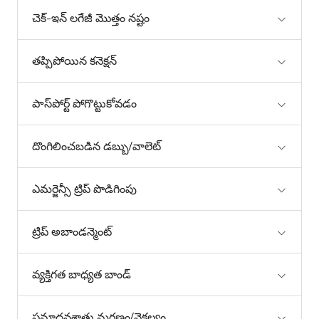
చెక్-ఇన్ లగేజీ మొత్తం నష్టం
తప్పిపోయిన కనెక్షన్
పాస్‌పోర్ట్ పోగొట్టుకోవడం
దొంగిలించబడిన డబ్బు/వాలెట్
ఎమర్జెన్సీ ట్రిప్ పొడిగింపు
ట్రిప్ అబాండన్మెంట్
వ్యక్తిగత బాధ్యత బాండ్
ప్రమాదవశాత్తు మరణం/వైకల్యం