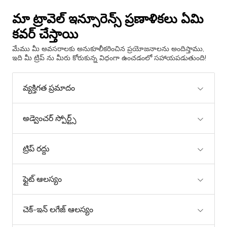
మా ట్రావెల్ ఇన్సూరెన్స్ ప్రణాళికలు ఏమి
కవర్ చేస్తాయి
మేము మీ అవసరాలకు అనుకూలీకరించిన ప్రయోజనాలను అందిస్తాము,
ఇది మీ ట్రిప్ ను మీరు కోరుకున్న విధంగా ఉంచడంలో సహాయపడుతుంది!
వ్యక్తిగత ప్రమాదం
అడ్వెంచర్ స్పోర్ట్స్
ట్రిప్ రద్దు
ఫ్లైట్ ఆలస్యం
చెక్-ఇన్ లగేజ్ ఆలస్యం