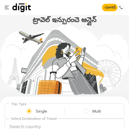
లాగిన్
ట్రావెల్ ఇన్సురంచె ఆన్లైన్
Trip Type
Single
Multi
Select Destination of Travel