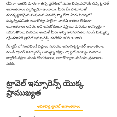
చేసినా, ఇంటికి దూరంగా ఉన్న ప్రదేశంలో మనం చిక్కుకుపోయే చిన్న ట్రావెల్
అవాంతరాలు ఎల్లప్పుడూ ఉంటాయి. మీరు మీ సామానుతో
దురదృష్టకరమైన సంఘటన ఎదుర్కొన్నా లేదా మీరు సెలవులో
ఉన్నప్పుడుమీరు అనారోగ్యం పాలైనా; వాటిని కారణం లేకుండా
అవాంతరాలు అనరు. అవి అనుకోకుండా వస్తాయి మరియు అకస్మాత్తుగా
జరుగుతాయి; మరియు అందుకే మీరు అన్ని అసమానతల నుండి మిమ్మల్ని
రక్షించడానికి ట్రావెల్ ఇన్సూరెన్స్ కవరేజీని కలిగి ఉండాలి!
మీ ట్రిప్ లో సంభవించే నష్టాలు మరియు అనూహ్య ట్రావెల్ అవాంతరాల
నుండి ట్రావెల్ ఇన్సూరెన్స్ మిమ్మల్ని రక్షిస్తుంది; ఫ్లైట్ ఆలస్యం మరియు
బ్యాగేజ్ నష్టాల నుండి దొంగతనాలు, అనారోగ్యాలు మరియు ప్రమాదాల
వరకు.
ట్రావెల్ ఇన్సూరెన్స్ యొక్క
ప్రాముఖ్యత
అనూహ్య ట్రావెల్ అవాంతరాలు