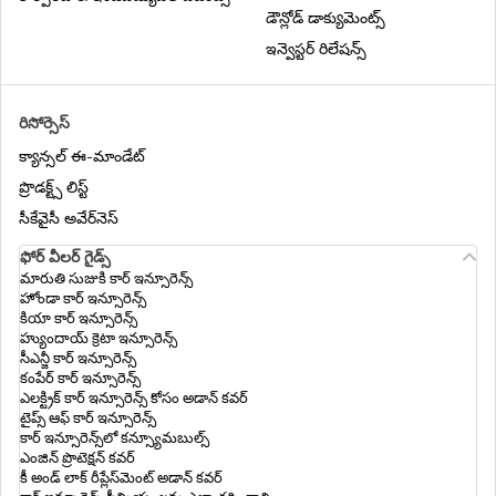
డౌన్లోడ్ డాక్యుమెంట్స్
ఇన్వెస్టర్ రిలేషన్స్
ట్రావెల్ ఇన్సూరెన్స్ అంటే ఏమిటి
రిసోర్సెస్
ఇంటర్నేషనల్ ట్రావెల్ ఇన్సూరెన్స్‌లో ఫైనాన్సియల్
క్యాన్సల్ ఈ-మాండేట్
ఎమర్జెన్సీ కాష్
ప్రొడక్ట్స్ లిస్ట్
భారతదేశం వెలుపల చౌక హనీమూన్
సీకేవైసీ అవేర్‌నెస్
గమ్యస్థానాలు
ఫోర్ వీలర్ గైడ్స్
మారుతి సుజుకి కార్ ఇన్సూరెన్స్
హోండా కార్ ఇన్సూరెన్స్
స్కెంజెన్ దేశాలు
కియా కార్ ఇన్సూరెన్స్
హ్యుందాయ్ క్రెటా ఇన్సూరెన్స్
సీఎన్జీ కార్ ఇన్సూరెన్స్
కంపేర్ కార్ ఇన్సూరెన్స్
ఇండియా నుంచి చౌక యురోపియన్ దేశాలు
ఎలక్ట్రిక్ కార్ ఇన్సూరెన్స్ కోసం అడాన్ కవర్
టైప్స్ ఆఫ్ కార్ ఇన్సూరెన్స్
కార్ ఇన్సూరెన్స్‌లో కన్స్యూమబుల్స్
ట్రావెల్ ఇన్సూరెన్స్ ప్రీమియం ఖర్చును ఎలా
ఎంజిన్ ప్రొటెక్షన్ కవర్
తగ్గించాలి
కీ అండ్ లాక్ రీప్లేస్‌మెంట్ అడాన్ కవర్