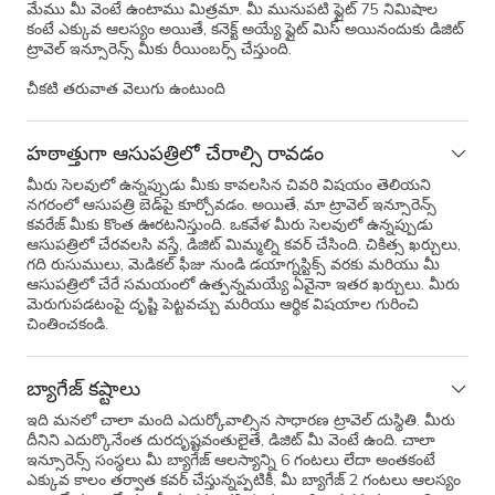
మేము మీ వెంటే ఉంటాము మిత్రమా. మీ మునుపటి ఫ్లైట్ 75 నిమిషాల
కంటే ఎక్కువ ఆలస్యం అయితే, కనెక్ట్ అయ్యే ఫ్లైట్ మిస్ అయినందుకు డిజిట్
ట్రావెల్ ఇన్సూరెన్స్ మీకు రీయింబర్స్ చేస్తుంది.
చీకటి తరువాత వెలుగు ఉంటుంది
హఠాత్తుగా ఆసుపత్రిలో చేరాల్సి రావడం
మీరు సెలవులో ఉన్నప్పుడు మీకు కావలసిన చివరి విషయం తెలియని
నగరంలో ఆసుపత్రి బెడ్‌పై కూర్చోవడం. అయితే, మా ట్రావెల్ ఇన్సూరెన్స్
కవరేజ్ మీకు కొంత ఊరటనిస్తుంది. ఒకవేళ మీరు సెలవులో ఉన్నప్పుడు
ఆసుపత్రిలో చేరవలసి వస్తే, డిజిట్ మిమ్మల్ని కవర్ చేసింది. చికిత్స ఖర్చులు,
గది రుసుములు, మెడికల్ ఫీజు నుండి డయాగ్నస్టిక్స్ వరకు మరియు మీ
ఆసుపత్రిలో చేరే సమయంలో ఉత్పన్నమయ్యే ఏవైనా ఇతర ఖర్చులు. మీరు
మెరుగుపడటంపై దృష్టి పెట్టవచ్చు మరియు ఆర్థిక విషయాల గురించి
చింతించకండి.
బ్యాగేజ్ కష్టాలు
ఇది మనలో చాలా మంది ఎదుర్కోవాల్సిన సాధారణ ట్రావెల్ దుస్థితి. మీరు
దీనిని ఎదుర్కొనేంత దురదృష్టవంతులైతే, డిజిట్ మీ వెంటే ఉంది. చాలా
ఇన్సూరెన్స్ సంస్థలు మీ బ్యాగేజ్ ఆలస్యాన్ని 6 గంటలు లేదా అంతకంటే
ఎక్కువ కాలం తర్వాత కవర్ చేస్తున్నప్పటికీ, మీ బ్యాగేజ్ 2 గంటలు ఆలస్యం