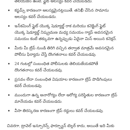
తెలియజేసి ఉంటే, ఫ్లైట్ ఆలస్యం కవర్ చేయబడదు.
కస్టమ్స్ కారణంగా ఆలస్యమైనట్లయితే, తనిఖీ చేసిన సామాను
ఆలస్యం కవర్ చేయబడదు.
ఇన్‌కమింగ్ ఫ్లైట్ యొక్క షెడ్యూల్డ్ రాక మరియు కనెక్టింగ్ ఫ్లైట్
యొక్క షెడ్యూల్డ్ నిష్క్రమణ మధ్య సమయం గ్యాప్ అవసరమైన
సమయం కంటే తక్కువగా ఉన్నప్పుడు ఏదైనా మిస్ అయిన కనెక్షన్.
మీరు మీ ట్రిప్ నుండి తిరిగి వచ్చిన తర్వాత మాత్రమే అవసరమైన
పోలీసు ఫిర్యాదు చేస్తే దొంగతనాలు కవర్ చేయబడవు.
24 గంటల్లో సంబంధిత పోలీసులకు తెలియజేయకపోతే
దొంగతనాలు కవర్ చేయబడవు.
ప్రసవం లేదా సంబంధిత విషయాల కారణంగా ట్రిప్ పొడిగింపులు
కవర్ చేయబడవు
ముందుగా ఉన్న అనారోగ్యం లేదా ఆరోగ్య పరిస్థితుల కారణంగా ట్రిప్
మానేయడం కవర్ చేయబడదు.
వీసా తిరస్కరణ కారణంగా ట్రిప్ రద్దులు కవర్ చేయబడవు.
చివరగా, ట్రావెల్ ఇన్సూరెన్స్ ఫార్చ్యూన్ టెల్లర్ కాదు, అయితే ఇది మీకు