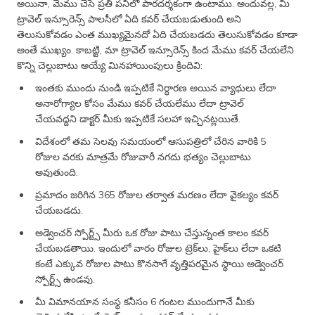
అయినా, మేము చేసే ప్రతి పనిలో పారదర్శకంగా ఉంటాము. అందువల్ల, మీ
ట్రావెల్ ఇన్సూరెన్స్ పాలసీలో ఏది కవర్ చేయబడుతుంది అని
తెలుసుకోవడం ఎంత ముఖ్యమైనదో ఏది చేయబడదు తెలుసుకోవడం కూడా
అంతే ముఖ్యం. కాబట్టి, మా ట్రావెల్ ఇన్సూరెన్స్ కింద మేము కవర్ చేయలేని
కొన్ని చెల్లుబాటు అయ్యే మినహాయింపులు క్రిందివి:
ఇంతకు ముందు నుండి ఇప్పటికే నిర్ధారణ అయిన వ్యాధులు లేదా
అనారోగ్యాల కోసం మేము కవర్ చేయలేము లేదా ట్రావెల్
చేయవద్దని డాక్టర్ మీకు ఇప్పటికే సలహా ఇచ్చినట్లయితే.
విదేశంలో తమ సెలవు సమయంలో ఆసుపత్రిలో చేరిన వారికి 5
రోజుల వరకు మాత్రమే రోజువారీ నగదు భత్యం చెల్లుబాటు
అవుతుంది.
ప్రమాదం జరిగిన 365 రోజుల తర్వాత మరణం లేదా వైకల్యం కవర్
చేయబడదు.
అడ్వెంచర్ స్పోర్ట్స్ మీరు ఒక రోజు పాటు చేస్తున్నంత కాలం కవర్
చేయబడతాయి. ఇందులో వారం రోజుల ట్రెక్‌లు, హైక్‌లు లేదా ఒకటి
కంటే ఎక్కువ రోజుల పాటు కొనసాగే వృత్తిపరమైన స్థాయి అడ్వెంచర్
స్పోర్ట్స్ ఉండవు.
మీ విమానయాన సంస్థ కనీసం 6 గంటల ముందుగానే మీకు