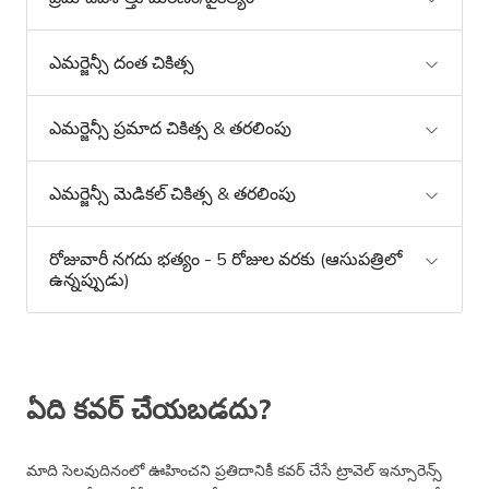
ఎమర్జెన్సీ దంత చికిత్స
ఎమర్జెన్సీ ప్రమాద చికిత్స & తరలింపు
ఎమర్జెన్సీ మెడికల్ చికిత్స & తరలింపు
రోజువారీ నగదు భత్యం - 5 రోజుల వరకు (ఆసుపత్రిలో
ఉన్నప్పుడు)
ఏది కవర్ చేయబడదు?
మాది సెలవుదినంలో ఊహించని ప్రతిదానికీ కవర్ చేసే ట్రావెల్ ఇన్సూరెన్స్