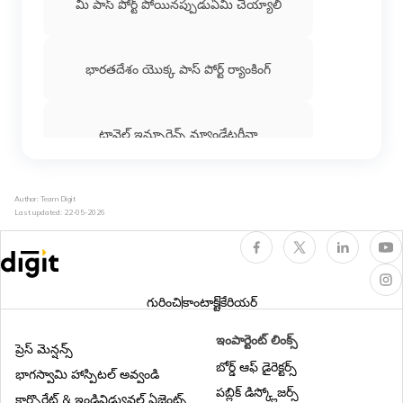
మీ పాస్ పోర్ట్ పోయినప్పుడుఏమి చెయ్యాలి
భారతదేశం యొక్క పాస్ పోర్ట్ ర్యాంకింగ్
ట్రావెల్ ఇన్సూరెన్స్ మ్యాండేటరీనా
ఆన్‌లైన్‌లో ట్రావెల్ ఇన్సూరెన్స్ కొనడానికి సరైన
Author: Team Digit
సమయం ఎప్పుడు?
Last updated:
22-05-2026
visa on arrival for indians
గురించి
కాంటాక్ట్
కేరియర్
వీసా సంబంధిత ప్రశ్నలు
ఇంపార్టెంట్ లింక్స్
ప్రెస్ మెన్షన్స్
బోర్డ్ ఆఫ్ డైరెక్టర్స్
భాగస్వామి హాస్పిటల్ అవ్వండి
పబ్లిక్ డిస్క్లోజర్స్
భారతీయ డ్రైవింగ్ లైసెన్స్‌ని అంగీకరించే విదేశాలు
కార్పొరేట్ & ఇండివిడ్యువల్ ఏజెంట్స్