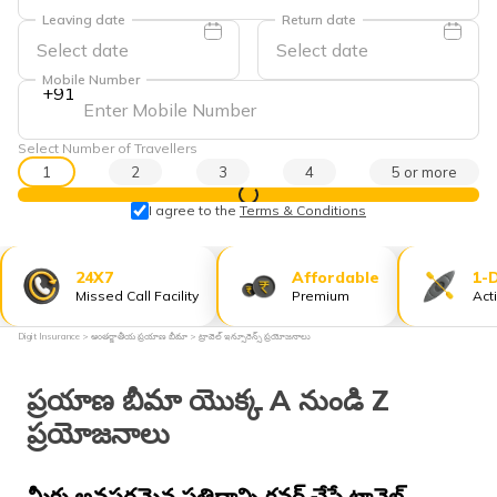
Leaving date
Return date
Mobile Number
+91
Select Number of Travellers
1
2
3
4
5 or more
View Prices
I agree to the
Terms & Conditions
24X7
Affordable
1-
Missed Call Facility
Premium
Act
Digit Insurance
అంతర్జాతీయ ప్రయాణ బీమా
ట్రావెల్ ఇన్సూరెన్స్ ప్రయోజనాలు
ప్రయాణ బీమా యొక్క A నుండి Z
ప్రయోజనాలు
మీకు అవసరమైన ప్రతిదాన్ని కవర్ చేసే ట్రావెల్