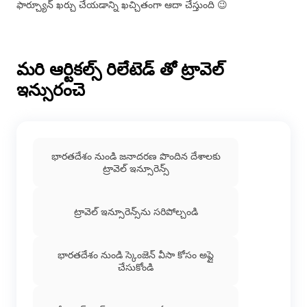
ఫార్చ్యూన్ ఖర్చు చేయడాన్ని ఖచ్చితంగా ఆదా చేస్తుంది 😉
మరి ఆర్టికల్స్ రిలేటెడ్ తో ట్రావెల్
ఇన్సురంచె
భారతదేశం నుండి జనాదరణ పొందిన దేశాలకు
ట్రావెల్ ఇన్సూరెన్స్
ట్రావెల్ ఇన్సూరెన్స్‌ను సరిపోల్చండి
భారతదేశం నుండి స్కెంజెన్ వీసా కోసం అప్లై
చేసుకోండి