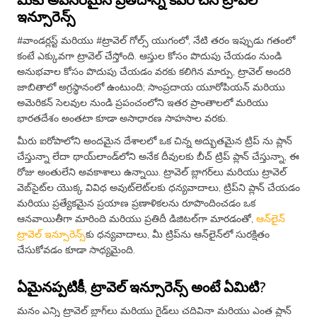
ఇన్సూరెన్స్
#వాండర్లస్ట్ మరియు #ట్రావెల్ గోల్స్ యుగంలో, నేటి తరం ఇప్పుడు గతంలో
కంటే ఎక్కువగా ట్రావెల్ చేస్తోంది. ఆస్తుల కోసం పొదుపు చేయడం నుండి
అనుభవాల కోసం పొదుపు చేయడం వరకు కలిగిన మార్పు, ట్రావెల్ అందరి
జాబితాలో అగ్రస్థానంలో ఉంటుంది; సాంప్రదాయ యూరోపియన్ మరియు
అమెరికన్ సెలవుల నుండి ప్రపంచంలోని ఇతర ప్రాంతాలలో మరియు
భారతదేశం అంతటా కూడా అసాధారణ సాహసాల వరకు.
మీరు ఐరోపాలోని అందమైన దేశాలలో ఒక చిన్న అద్భుతమైన ట్రిప్ ను ప్లాన్
చేస్తున్నా లేదా థాయ్‌లాండ్‌లోని అనేక దీవులకు బీచ్ ట్రిప్ ప్లాన్ చేస్తున్నా, ఈ
రోజు అంతులేని అవకాశాలు ఉన్నాయి. ట్రావెల్ బ్లాగర్‌లు మరియు ట్రావెల్
వెబ్‌సైట్‌ల యొక్క వివిధ అవుట్‌లెట్‌లకు ధన్యవాదాలు, ట్రిప్‌ని ప్లాన్ చేయడం
మరియు ప్రత్యేకమైన ప్రయాణ ప్రణాళికలను రూపొందించడం ఒక
ఆనవాయితీగా మారింది మరియు ప్రతిదీ డిజిటల్‌గా మారడంతో,
ఆన్‌లైన్
ట్రావెల్ ఇన్సూరెన్స్‌
కు ధన్యవాదాలు, మీ ట్రిప్‌ను ఆన్‌లైన్‌లో సురక్షితం
చేసుకోవడం కూడా సాధ్యమైంది.
ఏమైనప్పటికీ, ట్రావెల్ ఇన్సూరెన్స్ అంటే ఏమిటి?
మనం ఎన్ని ట్రావెల్ బ్లాగ్‌లు మరియు గైడ్‌లు చదివినా మరియు ఎంత ప్లాన్