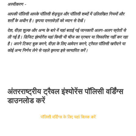
अस्वीकरण -
स्वीडन के लिए वीज़ा
आपकी पॉलिसी आपके पॉलिसी शेड्यूल और पॉलिसी शब्दों में उल्लिखित नियमों और
विलंबित या गुम हुआ सामान
शर्तों के अधीन है। कृपया दस्तावेज़ों को ध्यान से देखें।
भारतीयों के लिए भूटान वीज़ा
देश, वीज़ा शुल्क और अन्य के बारे में यहां बताई गई जानकारी अलग-अलग स्रोतों से
भारतीयों के लिए वीजा फ्री देश
ली गई है। डिजिट इंश्योरेंस यहां किसी भी चीज का प्रचार या सिफारिश नहीं कर रहा
है। अपने टिकट बुक करने, वीज़ा के लिए आवेदन करने, ट्रैवल पॉलिसी खरीदने या
यूके वीज़ा आवेदन की स्थिति
कोई अन्य निर्णय लेने से पहले कृपया इसे सत्यापित करें।
भारत से 9 सस्ते यूरोपीयन डेस्टिनेशन: यूरोप के बजट
फ्रेंडली देश
भारत से ऑस्ट्रेलिया के लिए टूरिस्ट वीजा
हेनले और ग्लोबल पासपोर्ट इंडेक्स 2026 में भारतीय
पासपोर्ट की रैंक
अंतरराष्ट्रीय ट्रैवल इंश्योरेंस पॉलिसी वर्डिंग्स
सिंगापुर का टूरिस्ट वीज़ा
डाउनलोड करें
नागरिकता
फिनलैंड के लिए वीज़ा
पॉलिसी वर्डिंग्स के लिए यहां क्लिक करें
भारत से यात्रा करने के लिए सबसे सस्ता देश? बजट के
अंदर 15 विदेशी जगहें