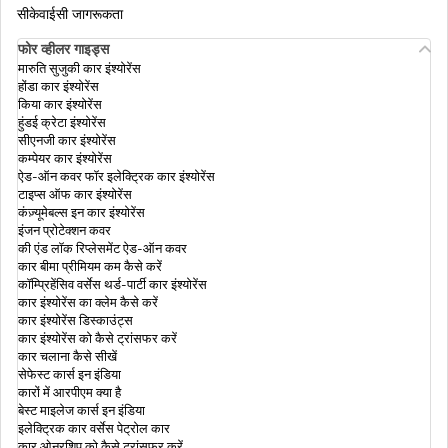
सीकेवाईसी जागरूकता
भारत के बाहर 15 सस्ते हनीमून डेस्टिनेशन
फोर व्हीलर गाइड्स
यूरोपियन गोल्डन वीज़ा
मारुति सुजुकी कार इंश्योरेंस
होंडा कार इंश्योरेंस
ट्रैवल इंश्योरेंस जो फ़ाइनेंशियल एमरजेंसी कैश देता है
किया कार इंश्योरेंस
हुंडई क्रेटा इंश्योरेंस
भारतीयों के लिए ब्रिटिश वीज़ा
सीएनजी कार इंश्योरेंस
कम्पेयर कार इंश्योरेंस
स्टूडेंट ट्रेवल इंश्योरेंस
ऐड-ऑन कवर फॉर इलेक्ट्रिक कार इंश्योरेंस
टाइप्स ऑफ कार इंश्योरेंस
यूक्रेन के लिए वीज़ा
कंज़्यूमेबल्स इन कार इंश्योरेंस
इंजन प्रोटेक्शन कवर
ट्रेवल इंश्योरेंस कब खरीदें?
की एंड लॉक रिप्लेसमेंट ऐड-ऑन कवर
कार बीमा प्रीमियम कम कैसे करें
ओमान के लिए वीज़ा
कॉम्प्रिहेंसिव वर्सेस थर्ड-पार्टी कार इंश्योरेंस
कार इंश्योरेंस का क्लेम कैसे करें
कार इंश्योरेंस डिस्काउंट्स
कार इंश्योरेंस को कैसे ट्रांसफर करें
इंग्लैंड के लिए वीज़ा
कार चलाना कैसे सीखें
सेफेस्ट कार्स इन इंडिया
कारों में आरपीएम क्या है
बेस्ट माइलेज कार्स इन इंडिया
भारत में फ़्रांस का टूरिस्ट वीज़ा
इलेक्ट्रिक कार वर्सेस पेट्रोल कार
कार ओनरशिप को कैसे ट्रांसफर करें