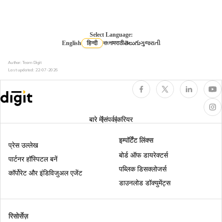
भारतीय ई-टूरिस्ट वीज़ा
ट्रेवल इंश्योरेंस क्या है?
Select Language:
English
हिन्दी
বাংলা
मराठी
తెలుగు
ગુજરાતી
भारतीयों के लिए मालदीव वीज़ा
ट्रैवल इंंश्योरेंस के फ़ायदे
Author: Team Digit
Last updated:
22-07-2026
भारतीयों के लिए मकाऊ का वीज़ा
वर्क परमिट
बारे में
संपर्क
करियर
ऑस्ट्रिया के लिए वीज़ा
देशों की सूची जहां ट्रेवल इंश्योरेंस अनिवार्य है - यात्रा
या वीज़ा के लिए
इम्पॉर्टेंट लिंक्स
प्रेस उल्लेख
बोर्ड ऑफ डायरेक्टर्स
भारतीयों के लिए सऊदी अरेबिया वीज़ा
पार्टनर हॉस्पिटल बनें
भारतीयों को पहुंचने पर वीजा देने वाले देश
पब्लिक डिसक्लोजर्स
कॉर्पोरेट और इंडिविजुअल एजेंट
डाउनलोड डॉक्युमेंट्स
यूरोपियन गोल्डन वीज़ा
भारत के बाहर 15 सस्ते हनीमून डेस्टिनेशन
रिसोर्सेज़