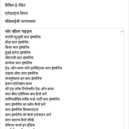
भारतीयों के लिए ब्रिटिश वीज़ा
कैंसिल ई-मैंडेट
ट्रैवल इंश्योरेंस जो फ़ाइनेंशियल एमरजेंसी कैश देता है
प्रोडक्ट्स लिस्ट
सीकेवाईसी जागरूकता
यूक्रेन के लिए वीज़ा
फोर व्हीलर गाइड्स
स्टूडेंट ट्रेवल इंश्योरेंस
मारुति सुजुकी कार इंश्योरेंस
होंडा कार इंश्योरेंस
ओमान के लिए वीज़ा
किया कार इंश्योरेंस
ट्रेवल इंश्योरेंस कब खरीदें?
हुंडई क्रेटा इंश्योरेंस
सीएनजी कार इंश्योरेंस
कम्पेयर कार इंश्योरेंस
इंग्लैंड के लिए वीज़ा
ऐड-ऑन कवर फॉर इलेक्ट्रिक कार इंश्योरेंस
टाइप्स ऑफ कार इंश्योरेंस
कंज़्यूमेबल्स इन कार इंश्योरेंस
इंजन प्रोटेक्शन कवर
भारत में फ़्रांस का टूरिस्ट वीज़ा
की एंड लॉक रिप्लेसमेंट ऐड-ऑन कवर
कार बीमा प्रीमियम कम कैसे करें
कॉम्प्रिहेंसिव वर्सेस थर्ड-पार्टी कार इंश्योरेंस
कार इंश्योरेंस का क्लेम कैसे करें
भारत से कनाडा के लिए टूरिस्ट वीज़ा
कार इंश्योरेंस डिस्काउंट्स
कार इंश्योरेंस को कैसे ट्रांसफर करें
कार चलाना कैसे सीखें
सेफेस्ट कार्स इन इंडिया
वीज़ा की स्थिति जांचें