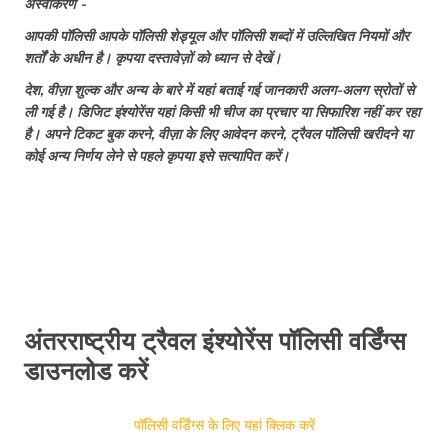
अस्वीकरण -
आपकी पॉलिसी आपके पॉलिसी शेड्यूल और पॉलिसी शब्दों में उल्लिखित नियमों और
यूके वीज़ा आवेदन की स्थिति
शर्तों के अधीन है। कृपया दस्तावेज़ों को ध्यान से देखें।
भारतीयों के लिए वीजा फ्री देश
देश, वीज़ा शुल्क और अन्य के बारे में यहां बताई गई जानकारी अलग-अलग स्रोतों से
ली गई है। डिजिट इंश्योरेंस यहां किसी भी चीज का प्रचार या सिफारिश नहीं कर रहा
भारत से ऑस्ट्रेलिया के लिए टूरिस्ट वीजा
भारत से 9 सस्ते यूरोपीयन डेस्टिनेशन: यूरोप के बजट
है। अपने टिकट बुक करने, वीज़ा के लिए आवेदन करने, ट्रैवल पॉलिसी खरीदने या
फ्रेंडली देश
कोई अन्य निर्णय लेने से पहले कृपया इसे सत्यापित करें।
सिंगापुर का टूरिस्ट वीज़ा
हेनले और ग्लोबल पासपोर्ट इंडेक्स 2026 में भारतीय
पासपोर्ट की रैंक
फिनलैंड के लिए वीज़ा
नागरिकता
पुर्तगाल गोल्डन वीज़ा
अंतरराष्ट्रीय ट्रैवल इंश्योरेंस पॉलिसी वर्डिंग्स
भारत से यात्रा करने के लिए सबसे सस्ता देश? बजट के
डाउनलोड करें
अंदर 15 विदेशी जगहें
भारतीयों के लिए क़तर वीज़ा
पॉलिसी वर्डिंग्स के लिए यहां क्लिक करें
जब आपका पासपोर्ट खो जाए तो क्या करें