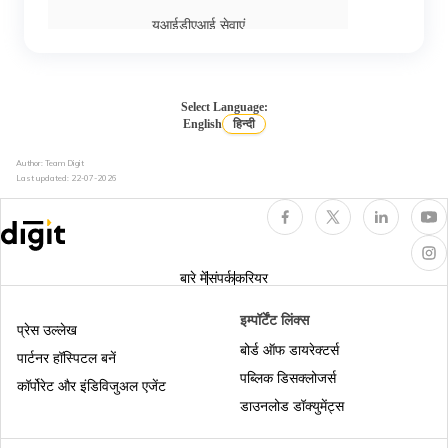
यूआईडीएआई सेवाएं
आधार को एलआईसी पॉलिसी से कैसे लिंक करें
Select Language:
English
हिन्दी
Author: Team Digit
आधार ई-केवाईसी क्या है
Last updated:
22-07-2026
बिना ओटीपी के आधार कार्ड डाउनलोड
बारे में
संपर्क
करियर
एसएमएस पर उपलब्ध अलग-अलग तरह की आधार
इम्पॉर्टेंट लिंक्स
सेवाओं
प्रेस उल्लेख
बोर्ड ऑफ डायरेक्टर्स
पार्टनर हॉस्पिटल बनें
पब्लिक डिसक्लोजर्स
पैन कार्ड बनाम आधार कार्ड
कॉर्पोरेट और इंडिविजुअल एजेंट
डाउनलोड डॉक्युमेंट्स