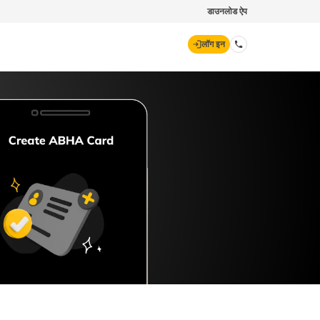
डाउनलोड ऐप
लॉग इन
डिजिट जनरल
70260 61234
hello@godigit.com