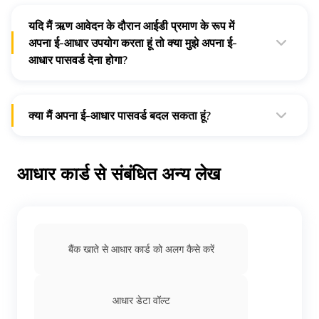
जानकारी होती है। इसमें उंगलियों के निशान, तस्वीर और आईरिस स्कैन जैसे
बायोमेट्रिक विवरण और नाम, लिंग, जन्म तिथि, पता आदि जैसे जनसांख्यिकीय
विवरण होते हैं।
यदि मैं ऋण आवेदन के दौरान आईडी प्रमाण के रूप में
अपना ई-आधार उपयोग करता हूं तो क्या मुझे अपना ई-
आधार पासवर्ड देना होगा?
हां, ऋण आवेदन के दौरान केवाईसी प्रमाण के रूप में अपना ई-आधार उपयोग
करते समय आपको अपना ई-आधार पासवर्ड देना होगा।
क्या मैं अपना ई-आधार पासवर्ड बदल सकता हूं?
हां, आप अपने ई-आधार पासवर्ड को आसान चरणों में बदल सकते हैं।
आधिकारिक यूआईडीएआई पोर्टल पर "रीसेट पासवर्ड" चुनें।
आधार कार्ड से संबंधित अन्य लेख
सभी आवश्यक विवरण टाइप करें।
"पासवर्ड रीसेट करें" पर क्लिक करें और अपना नया पासवर्ड टाइप करें।
बैंक खाते से आधार कार्ड को अलग कैसे करें
आधार डेटा वॉल्ट