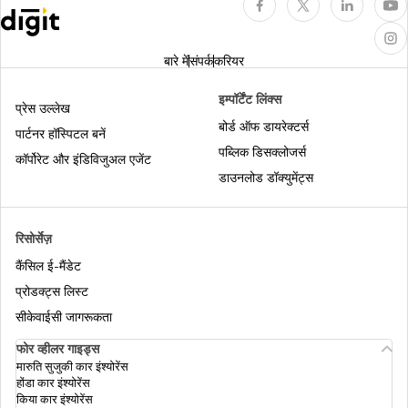
बिना ओटीपी के आधार कार्ड डाउनलोड
बारे में
संपर्क
करियर
एसएमएस पर उपलब्ध अलग-अलग तरह की आधार
इम्पॉर्टेंट लिंक्स
सेवाओं
प्रेस उल्लेख
बोर्ड ऑफ डायरेक्टर्स
पार्टनर हॉस्पिटल बनें
पब्लिक डिसक्लोजर्स
पैन कार्ड बनाम आधार कार्ड
कॉर्पोरेट और इंडिविजुअल एजेंट
डाउनलोड डॉक्युमेंट्स
आधार वर्चुअल आईडी
रिसोर्सेज़
कैंसिल ई-मैंडेट
आधार को राशन कार्ड से लिंक करना
प्रोडक्ट्स लिस्ट
सीकेवाईसी जागरूकता
फोर व्हीलर गाइड्स
एमआधार ऐप डाउनलोड करें
मारुति सुजुकी कार इंश्योरेंस
होंडा कार इंश्योरेंस
किया कार इंश्योरेंस