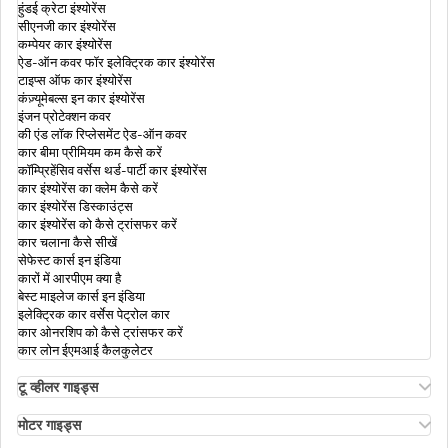
हुंडई क्रेटा इंश्योरेंस
एनआरआई (NRI) के लिए आधार कार्ड
सीएनजी कार इंश्योरेंस
कम्पेयर कार इंश्योरेंस
ऐड-ऑन कवर फॉर इलेक्ट्रिक कार इंश्योरेंस
टाइप्स ऑफ कार इंश्योरेंस
आधार में बायोमेट्रिक अनलॉक
कंज़्यूमेबल्स इन कार इंश्योरेंस
इंजन प्रोटेक्शन कवर
की एंड लॉक रिप्लेसमेंट ऐड-ऑन कवर
कार बीमा प्रीमियम कम कैसे करें
आधार अपडेट के इतिहास की जांच कैसे करे
कॉम्प्रिहेंसिव वर्सेस थर्ड-पार्टी कार इंश्योरेंस
कार इंश्योरेंस का क्लेम कैसे करें
कार इंश्योरेंस डिस्काउंट्स
कार इंश्योरेंस को कैसे ट्रांसफर करें
आधार कार्ड वेरिफ़िकेशन
कार चलाना कैसे सीखें
सेफेस्ट कार्स इन इंडिया
कारों में आरपीएम क्या है
बेस्ट माइलेज कार्स इन इंडिया
कैसे पता करें कि कौन सा मोबाइल नंबर आधार से लिंक है
इलेक्ट्रिक कार वर्सेस पेट्रोल कार
कार ओनरशिप को कैसे ट्रांसफर करें
कार लोन ईएमआई कैलकुलेटर
आधार कार्ड को डीमैट खाते से कैसे लिंक करें
टू व्हीलर गाइड्स
ओला एस1 इंश्योरेंस
अथर एनर्जी बाइक इंश्योरेंस
मोटर गाइड्स
बाइक इंश्योरेंस रिन्यूअल
मोटर इंश्योरेंस
आधार कार्ड में मोबाइल नंबर कैसे बदला जा सकता है