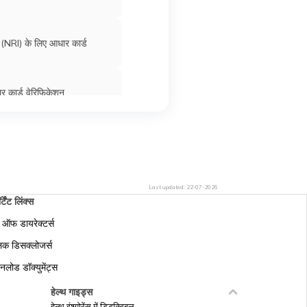
NRI) के लिए आधार कार्ड
 कार्ड वेरिफ़िकेशन
ोबाइल नंबर कैसे बदला जा सकता है
Last updated:
22-07-2026
ंबर को आधार से कैसे अलग करें
र्टेंट लिंक्स
ड ऑफ डायरेक्टर्स
को ईमेल आईडी से लिंक करना
लिक डिसक्लोजर्स
नलोड डॉक्युमेंट्स
र्ड को ऑथेंटिकेट करना
हेल्थ गाइड्स
हेल्थ इंश्योरेंस में डिडक्टिबल