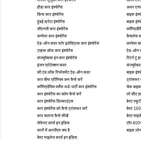
होंडा कार इंश्योरेंस
अथर एनर्जी
किया कार इंश्योरेंस
बाइक इंश्य
डुप्लीकेट आधार कार्ड
हुंडई क्रेटा इंश्योरेंस
बाइक इंश्य
सीएनजी कार इंश्योरेंस
कॉम्प्रिहें
कम्पेयर कार इंश्योरेंस
कैशलेस बा
आधार अपडेट के लिए ऑनलाइन अपॉइंट
ऐड-ऑन कवर फॉर इलेक्ट्रिक कार इंश्योरेंस
कम्पेयर बा
टाइप्स ऑफ कार इंश्योरेंस
ऐड-ऑन कव
कंज़्यूमेबल्स इन कार इंश्योरेंस
रिटर्न ट
बैंक खाते से आधार कार्ड कैसे लिंक क
इंजन प्रोटेक्शन कवर
कंज़्यूम
की एंड लॉक रिप्लेसमेंट ऐड-ऑन कवर
बाइक इंश्
कार बीमा प्रीमियम कम कैसे करें
ट्रांसफर 
आधार कार्ड के लिए ज़रूरी दस्तावे
कॉम्प्रिहेंसिव वर्सेस थर्ड-पार्टी कार इंश्योरेंस
चेक बाइक 
कार इंश्योरेंस का क्लेम कैसे करें
लो सीट हा
कार इंश्योरेंस डिस्काउंट्स
बेस्ट स्कू
आधार कार्ड पर हस्ताक्षर
कार इंश्योरेंस को कैसे ट्रांसफर करें
बेस्ट 160
कार चलाना कैसे सीखें
बेस्ट माइ
सेफेस्ट कार्स इन इंडिया
टॉप 400स
गैस सब्सिडी के लिए आधार कैसे लिंक 
कारों में आरपीएम क्या है
बाइक लो
बेस्ट माइलेज कार्स इन इंडिया