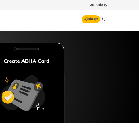
डाउनलोड ऐप
लॉग इन
डिजिट जनरल
70260 61234
hello@godigit.com