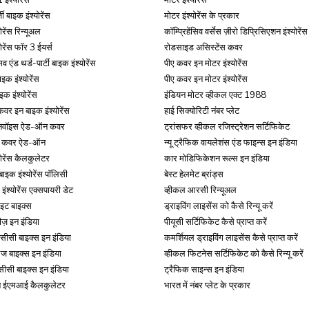
 बाइक इंश्योरेंस
मोटर इंश्योरेंस के प्रकार
ोरेंस रिन्यूअल
कॉम्प्रिहेंसिव वर्सेस ज़ीरो डिप्रिसिएशन इंश्योरेंस
आधार कार्ड और आयकर रिटर्न को लिंक करें
आधार को
ोरेंस फॉर 3 ईयर्स
रोडसाइड असिस्टेंस कवर
सिव एंड थर्ड-पार्टी बाइक इंश्योरेंस
पीए कवर इन मोटर इंश्योरेंस
इक इंश्योरेंस
पीए कवर इन मोटर इंश्योरेंस
मेंट
नाम और जन्मतिथि से आधारकार्ड डाउनलोड करें
बच्च
इक इंश्योरेंस
इंडियन मोटर व्हीकल एक्ट 1988
र इन बाइक इंश्योरेंस
हाई सिक्योरिटी नंबर प्लेट
ू इनवॉइस ऐड-ऑन कवर
ट्रांसफर व्हीकल रजिस्ट्रेशन सर्टिफिकेट
रें
आधार कार्ड बायोमेट्रिक डेटा
ई-
ेबल कवर ऐड-ऑन
न्यू ट्रैफिक वायलेशंस एंड फाइन्स इन इंडिया
योरेंस कैलकुलेटर
कार मोडिफिकेशन रूल्स इन इंडिया
बाइक इंश्योरेंस पॉलिसी
बेस्ट हेलमेट ब्रांड्स
ज
आधार कार्ड से जुड़ी धोखाधड़ी
आधार को
इंश्योरेंस एक्सपायरी डेट
व्हीकल आरसी रिन्यूअल
इट बाइक्स
ड्राइविंग लाइसेंस को कैसे रिन्यू करें
टीज़ इन इंडिया
पीयूसी सर्टिफिकेट कैसे प्राप्त करें
आधार कार्ड अपडेट हिस्ट्री डाउनलोड करें
एनरोल संख्या द
सीसी बाइक्स इन इंडिया
कमर्शियल ड्राइविंग लाइसेंस कैसे प्राप्त करें
लेज बाइक्स इन इंडिया
व्हीकल फिटनेस सर्टिफिकेट को कैसे रिन्यू करें
ीसी बाइक्स इन इंडिया
ट्रैफिक साइन्स इन इंडिया
करें
आधार कार्ड में एसआरएन क्या है
पीवीसी आधार 
न ईएमआई कैलकुलेटर
भारत में नंबर प्लेट के प्रकार