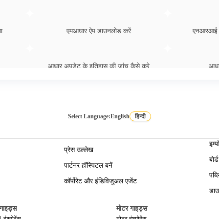
ा
एमआधार ऐप डाउनलोड करें
एनआरआई (
आधार अपडेट के इतिहास की जांच कैसे करे
आधार
आधार से
आधार कार्ड को डीमैट खाते से कैसे लिंक करें
आधार कार्ड में म
Select Language:
English
हिन्दी
ऑनलाइन
ई-आधार कार्ड पासवर्ड कैसे प्राप्त करें
अपने मोबाइल न
इम्पॉ
प्रेस उल्लेख
बोर्
पार्टनर हॉस्पिटल बनें
करें
पीवीसी आधार कार्ड की स्थिति देखना
आधार कार्ड 
पब्
कॉर्पोरेट और इंडिविजुअल एजेंट
डाउ
आधार कार्ड में सुधार
आधार का
 गाइड्स
मोटर गाइड्स
ंश्योरेंस
मोटर इंश्योरेंस