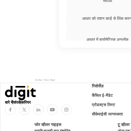
सेवाओं
आधार को राशन कार्ड से लिंक करन
आधार में बायोमेट्रिक अनलॉक
कैसे पता करें कि कौन सा मोबाइल नंबर 
लिंक है
एनपीएस खाते के साथ आधार कार्ड को 
Author: Team Digit
कैसे लिंक करें
रिसोर्सेज़
कैंसिल ई-मैंडेट
बारे में
संपर्क
करियर
आधार नंबर से आधार कार्ड डाउनलोड 
प्रोडक्ट्स लिस्ट
सीकेवाईसी जागरूकता
आधार एनरोलमेंट फ़ॉर्म
फोर व्हीलर गाइड्स
टू व्हीलर
मारुति सुजुकी कार इंश्योरेंस
ओला एस1 इ