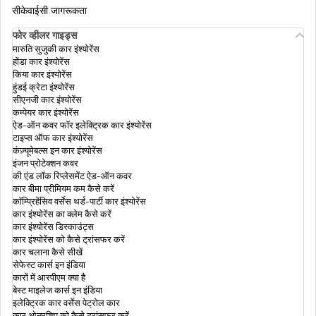
सीकेवाईसी जागरूकता
फोर व्हीलर गाइड्स
एमआधार ऐप डाउनलोड करें
मारुति सुजुकी कार इंश्योरेंस
होंडा कार इंश्योरेंस
किया कार इंश्योरेंस
हुंडई क्रेटा इंश्योरेंस
एनआरआई (NRI) के लिए आधार कार्ड
सीएनजी कार इंश्योरेंस
कम्पेयर कार इंश्योरेंस
ऐड-ऑन कवर फॉर इलेक्ट्रिक कार इंश्योरेंस
टाइप्स ऑफ कार इंश्योरेंस
आधार में बायोमेट्रिक अनलॉक
कंज़्यूमेबल्स इन कार इंश्योरेंस
इंजन प्रोटेक्शन कवर
की एंड लॉक रिप्लेसमेंट ऐड-ऑन कवर
कार बीमा प्रीमियम कम कैसे करें
आधार अपडेट के इतिहास की जांच कैसे करे
कॉम्प्रिहेंसिव वर्सेस थर्ड-पार्टी कार इंश्योरेंस
कार इंश्योरेंस का क्लेम कैसे करें
कार इंश्योरेंस डिस्काउंट्स
कार इंश्योरेंस को कैसे ट्रांसफर करें
आधार कार्ड वेरिफ़िकेशन
कार चलाना कैसे सीखें
सेफेस्ट कार्स इन इंडिया
कारों में आरपीएम क्या है
बेस्ट माइलेज कार्स इन इंडिया
कैसे पता करें कि कौन सा मोबाइल नंबर आधार से लिंक है
इलेक्ट्रिक कार वर्सेस पेट्रोल कार
कार ओनरशिप को कैसे ट्रांसफर करें