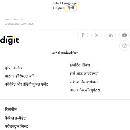
आधार को एलआईसी पॉलिसी से कैसे लिंक करें
Select Language:
English
हिन्दी
Author: Team Digit
आधार ई-केवाईसी क्या है
Last updated:
22-07-2026
बिना ओटीपी के आधार कार्ड डाउनलोड
बारे में
संपर्क
करियर
एसएमएस पर उपलब्ध अलग-अलग तरह की आधार
इम्पॉर्टेंट लिंक्स
सेवाओं
प्रेस उल्लेख
बोर्ड ऑफ डायरेक्टर्स
पार्टनर हॉस्पिटल बनें
पब्लिक डिसक्लोजर्स
पैन कार्ड बनाम आधार कार्ड
कॉर्पोरेट और इंडिविजुअल एजेंट
डाउनलोड डॉक्युमेंट्स
आधार वर्चुअल आईडी
रिसोर्सेज़
कैंसिल ई-मैंडेट
आधार को राशन कार्ड से लिंक करना
प्रोडक्ट्स लिस्ट