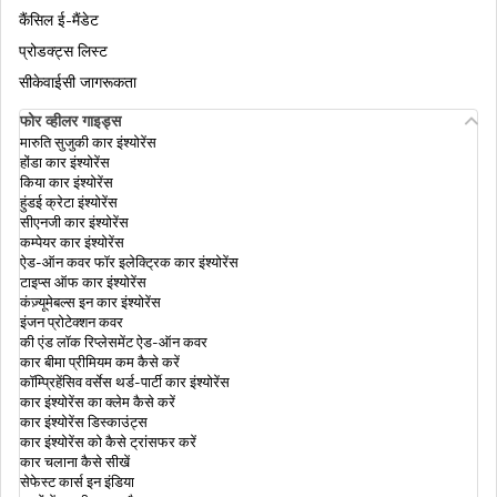
कैंसिल ई-मैंडेट
आधार को राशन कार्ड से लिंक करना
प्रोडक्ट्स लिस्ट
सीकेवाईसी जागरूकता
फोर व्हीलर गाइड्स
एमआधार ऐप डाउनलोड करें
मारुति सुजुकी कार इंश्योरेंस
होंडा कार इंश्योरेंस
किया कार इंश्योरेंस
हुंडई क्रेटा इंश्योरेंस
एनआरआई (NRI) के लिए आधार कार्ड
सीएनजी कार इंश्योरेंस
कम्पेयर कार इंश्योरेंस
ऐड-ऑन कवर फॉर इलेक्ट्रिक कार इंश्योरेंस
टाइप्स ऑफ कार इंश्योरेंस
आधार में बायोमेट्रिक अनलॉक
कंज़्यूमेबल्स इन कार इंश्योरेंस
इंजन प्रोटेक्शन कवर
की एंड लॉक रिप्लेसमेंट ऐड-ऑन कवर
कार बीमा प्रीमियम कम कैसे करें
आधार अपडेट के इतिहास की जांच कैसे करे
कॉम्प्रिहेंसिव वर्सेस थर्ड-पार्टी कार इंश्योरेंस
कार इंश्योरेंस का क्लेम कैसे करें
कार इंश्योरेंस डिस्काउंट्स
कार इंश्योरेंस को कैसे ट्रांसफर करें
आधार कार्ड वेरिफ़िकेशन
कार चलाना कैसे सीखें
सेफेस्ट कार्स इन इंडिया