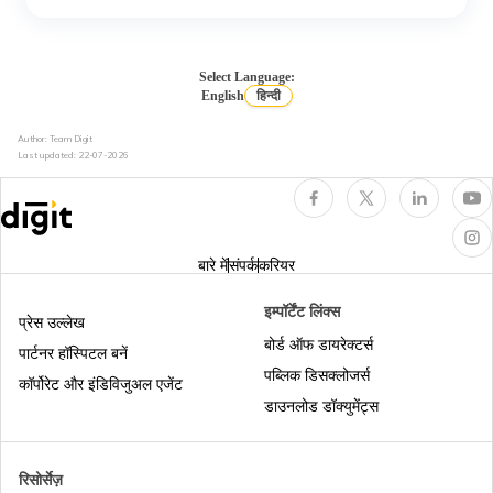
आधार को एलआईसी पॉलिसी से कैसे लिंक करें
Select Language:
English
हिन्दी
Author: Team Digit
आधार ई-केवाईसी क्या है
Last updated:
22-07-2026
बिना ओटीपी के आधार कार्ड डाउनलोड
बारे में
संपर्क
करियर
एसएमएस पर उपलब्ध अलग-अलग तरह की आधार
इम्पॉर्टेंट लिंक्स
सेवाओं
प्रेस उल्लेख
बोर्ड ऑफ डायरेक्टर्स
पार्टनर हॉस्पिटल बनें
पब्लिक डिसक्लोजर्स
पैन कार्ड बनाम आधार कार्ड
कॉर्पोरेट और इंडिविजुअल एजेंट
डाउनलोड डॉक्युमेंट्स
आधार वर्चुअल आईडी
रिसोर्सेज़