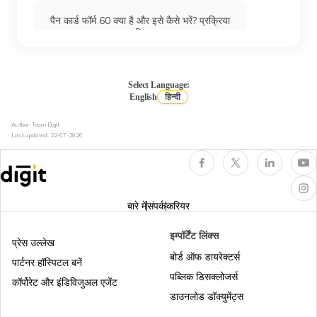
पैन कार्ड फॉर्म 60 क्या है और इसे कैसे भरें? प्रक्रिया
का विवरण
पैन कार्ड की स्थिति
Select Language:
English
हिन्दी
Author: Team Digit
टैन और पैन के बीच अंतर
Last updated:
22-07-2026
अपना पैन कार्ड नंबर कैसे जानें
बारे में
संपर्क
करियर
पैन का क्षेत्राधिकार
इम्पॉर्टेंट लिंक्स
प्रेस उल्लेख
बोर्ड ऑफ डायरेक्टर्स
पार्टनर हॉस्पिटल बनें
पब्लिक डिसक्लोजर्स
पैन कार्ड स्वीकृति संख्या क्या है और इसे कैसे पाएं?
कॉर्पोरेट और इंडिविजुअल एजेंट
डाउनलोड डॉक्युमेंट्स