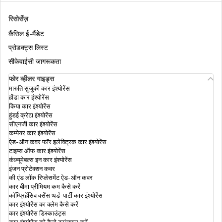
पैन कार्ड के लिए कस्टमर केयर नंबर
रिसोर्सेज़
कैंसिल ई-मैंडेट
पैन कार्ड फ़ॉर्म 61 क्या होता है: आवेदन और
प्रोडक्ट्स लिस्ट
दस्तावेज़ीकरण की प्रक्रिया
सीकेवाईसी जागरूकता
पैन कार्ड की सामान्य गलतियाँ और उनसे कैसे बचें/ठीक
फोर व्हीलर गाइड्स
करें
मारुति सुजुकी कार इंश्योरेंस
होंडा कार इंश्योरेंस
किया कार इंश्योरेंस
हुंडई क्रेटा इंश्योरेंस
पैन कार्ड आवेदन के लिए आवश्यक दस्तावेज़ों की सूची
सीएनजी कार इंश्योरेंस
कम्पेयर कार इंश्योरेंस
ऐड-ऑन कवर फॉर इलेक्ट्रिक कार इंश्योरेंस
टाइप्स ऑफ कार इंश्योरेंस
पैन कार्ड पात्रता: आयु, पात्रता और ज़रूरी दस्तावेज
कंज़्यूमेबल्स इन कार इंश्योरेंस
इंजन प्रोटेक्शन कवर
की एंड लॉक रिप्लेसमेंट ऐड-ऑन कवर
कार बीमा प्रीमियम कम कैसे करें
पैन कार्ड अस्वीकृति
कॉम्प्रिहेंसिव वर्सेस थर्ड-पार्टी कार इंश्योरेंस
कार इंश्योरेंस का क्लेम कैसे करें
कार इंश्योरेंस डिस्काउंट्स
कार इंश्योरेंस को कैसे ट्रांसफर करें