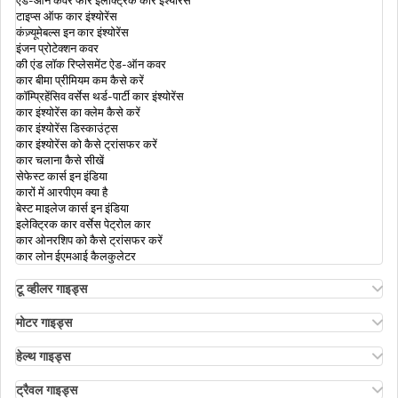
ऐड-ऑन कवर फॉर इलेक्ट्रिक कार इंश्योरेंस
टाइप्स ऑफ कार इंश्योरेंस
पैन कार्ड पात्रता: आयु, पात्रता और ज़रूरी दस्तावेज
कंज़्यूमेबल्स इन कार इंश्योरेंस
इंजन प्रोटेक्शन कवर
की एंड लॉक रिप्लेसमेंट ऐड-ऑन कवर
कार बीमा प्रीमियम कम कैसे करें
पैन कार्ड अस्वीकृति
कॉम्प्रिहेंसिव वर्सेस थर्ड-पार्टी कार इंश्योरेंस
कार इंश्योरेंस का क्लेम कैसे करें
कार इंश्योरेंस डिस्काउंट्स
कार इंश्योरेंस को कैसे ट्रांसफर करें
पैन कार्ड डिलीवरी स्थिति की जांच और ट्रैक कैसे करें?
कार चलाना कैसे सीखें
सेफेस्ट कार्स इन इंडिया
कारों में आरपीएम क्या है
पैन कार्ड धोखाधड़ी का कैसै पता लगाएं और दुरुपयोग की
बेस्ट माइलेज कार्स इन इंडिया
सूचना कैसे दें?
इलेक्ट्रिक कार वर्सेस पेट्रोल कार
कार ओनरशिप को कैसे ट्रांसफर करें
कार लोन ईएमआई कैलकुलेटर
कारोबार के लिए पैन कार्ड कैसे पाएं
टू व्हीलर गाइड्स
ओला एस1 इंश्योरेंस
अथर एनर्जी बाइक इंश्योरेंस
मोटर गाइड्स
बाइक इंश्योरेंस रिन्यूअल
मोटर इंश्योरेंस
डुप्लिकेट पैन कार्ड कैसे सरेंडर करें
बाइक इंश्योरेंस फॉर 3 ईयर्स
मोटर इंश्योरेंस के प्रकार
हेल्थ गाइड्स
कॉम्प्रिहेंसिव एंड थर्ड-पार्टी बाइक इंश्योरेंस
कॉम्प्रिहेंसिव वर्सेस ज़ीरो डिप्रिसिएशन इंश्योरेंस
हेल्थ इंश्योरेंस में डिडक्टिबल
कैशलेस बाइक इंश्योरेंस
रोडसाइड असिस्टेंस कवर
एनआरआई पैरेंट्स के लिए हेल्थ इंश्योरेंस
ट्रैवल गाइड्स
ऑनलाइन डुप्लीकेट पैन कार्ड कैसे प्राप्त करें: प्रक्रिया