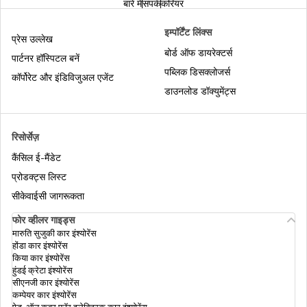
बारे में
संपर्क
करियर
पैन का क्षेत्राधिकार
इम्पॉर्टेंट लिंक्स
प्रेस उल्लेख
बोर्ड ऑफ डायरेक्टर्स
पार्टनर हॉस्पिटल बनें
पब्लिक डिसक्लोजर्स
पैन कार्ड स्वीकृति संख्या क्या है और इसे कैसे पाएं?
कॉर्पोरेट और इंडिविजुअल एजेंट
डाउनलोड डॉक्युमेंट्स
पैन कार्ड के लिए कस्टमर केयर नंबर
रिसोर्सेज़
कैंसिल ई-मैंडेट
पैन कार्ड फ़ॉर्म 61 क्या होता है: आवेदन और
प्रोडक्ट्स लिस्ट
दस्तावेज़ीकरण की प्रक्रिया
सीकेवाईसी जागरूकता
पैन कार्ड की सामान्य गलतियाँ और उनसे कैसे बचें/ठीक
फोर व्हीलर गाइड्स
करें
मारुति सुजुकी कार इंश्योरेंस
होंडा कार इंश्योरेंस
किया कार इंश्योरेंस
हुंडई क्रेटा इंश्योरेंस
पैन कार्ड आवेदन के लिए आवश्यक दस्तावेज़ों की सूची
सीएनजी कार इंश्योरेंस
कम्पेयर कार इंश्योरेंस