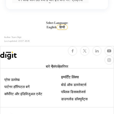
का विवरण
पैन कार्ड की स्थिति
Select Language:
English
हिन्दी
Author: Team Digit
टैन और पैन के बीच अंतर
Last updated:
22-07-2026
अपना पैन कार्ड नंबर कैसे जानें
बारे में
संपर्क
करियर
पैन का क्षेत्राधिकार
इम्पॉर्टेंट लिंक्स
प्रेस उल्लेख
बोर्ड ऑफ डायरेक्टर्स
पार्टनर हॉस्पिटल बनें
पब्लिक डिसक्लोजर्स
पैन कार्ड स्वीकृति संख्या क्या है और इसे कैसे पाएं?
कॉर्पोरेट और इंडिविजुअल एजेंट
डाउनलोड डॉक्युमेंट्स
पैन कार्ड के लिए कस्टमर केयर नंबर