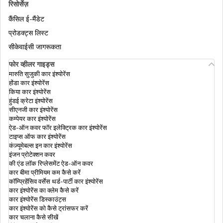
रिसोर्सेज़
कैंसिल ई-मैंडेट
पैन कार्ड फ़ॉर्म 61 क्या होता है: आवेदन और
प्रोडक्ट्स लिस्ट
दस्तावेज़ीकरण की प्रक्रिया
सीकेवाईसी जागरूकता
पैन कार्ड की सामान्य गलतियाँ और उनसे कैसे बचें/ठीक
फोर व्हीलर गाइड्स
करें
मारुति सुजुकी कार इंश्योरेंस
होंडा कार इंश्योरेंस
किया कार इंश्योरेंस
हुंडई क्रेटा इंश्योरेंस
पैन कार्ड आवेदन के लिए आवश्यक दस्तावेज़ों की सूची
सीएनजी कार इंश्योरेंस
कम्पेयर कार इंश्योरेंस
ऐड-ऑन कवर फॉर इलेक्ट्रिक कार इंश्योरेंस
टाइप्स ऑफ कार इंश्योरेंस
पैन कार्ड पात्रता: आयु, पात्रता और ज़रूरी दस्तावेज
कंज़्यूमेबल्स इन कार इंश्योरेंस
इंजन प्रोटेक्शन कवर
की एंड लॉक रिप्लेसमेंट ऐड-ऑन कवर
कार बीमा प्रीमियम कम कैसे करें
पैन कार्ड अस्वीकृति
कॉम्प्रिहेंसिव वर्सेस थर्ड-पार्टी कार इंश्योरेंस
कार इंश्योरेंस का क्लेम कैसे करें
कार इंश्योरेंस डिस्काउंट्स
कार इंश्योरेंस को कैसे ट्रांसफर करें
पैन कार्ड डिलीवरी स्थिति की जांच और ट्रैक कैसे करें?
कार चलाना कैसे सीखें