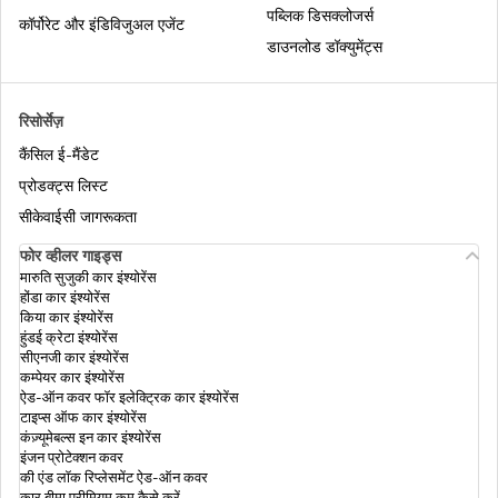
पश्चिम बंगाल में मतदाता पहचान पत्र के लिए आवेदन
पब्लिक डिसक्लोजर्स
कॉर्पोरेट और इंडिविजुअल एजेंट
कैसे करें
डाउनलोड डॉक्युमेंट्स
डुप्लिकेट वोटर आईडी कार्ड के लिए कैसे आवेदन करे
रिसोर्सेज़
कैंसिल ई-मैंडेट
वोटर आईडी का विवरण कैसे जांचें
प्रोडक्ट्स लिस्ट
सीकेवाईसी जागरूकता
फोर व्हीलर गाइड्स
भारत का चुनाव आयोग
मारुति सुजुकी कार इंश्योरेंस
होंडा कार इंश्योरेंस
किया कार इंश्योरेंस
हुंडई क्रेटा इंश्योरेंस
मतदाता सूची से जुड़ी खोज
सीएनजी कार इंश्योरेंस
कम्पेयर कार इंश्योरेंस
ऐड-ऑन कवर फॉर इलेक्ट्रिक कार इंश्योरेंस
टाइप्स ऑफ कार इंश्योरेंस
असम में नाम से वोटर आईडी कैसे खोजें
कंज़्यूमेबल्स इन कार इंश्योरेंस
इंजन प्रोटेक्शन कवर
की एंड लॉक रिप्लेसमेंट ऐड-ऑन कवर
कार बीमा प्रीमियम कम कैसे करें