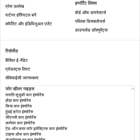
तमिलनाडु में वोटर आईडी के लिए आवेदन कैसे करें
इम्पॉर्टेंट लिंक्स
प्रेस उल्लेख
बोर्ड ऑफ डायरेक्टर्स
पार्टनर हॉस्पिटल बनें
पश्चिम बंगाल में मतदाता पहचान पत्र के लिए आवेदन
पब्लिक डिसक्लोजर्स
कॉर्पोरेट और इंडिविजुअल एजेंट
कैसे करें
डाउनलोड डॉक्युमेंट्स
डुप्लिकेट वोटर आईडी कार्ड के लिए कैसे आवेदन करे
रिसोर्सेज़
कैंसिल ई-मैंडेट
वोटर आईडी का विवरण कैसे जांचें
प्रोडक्ट्स लिस्ट
सीकेवाईसी जागरूकता
फोर व्हीलर गाइड्स
भारत का चुनाव आयोग
मारुति सुजुकी कार इंश्योरेंस
होंडा कार इंश्योरेंस
किया कार इंश्योरेंस
हुंडई क्रेटा इंश्योरेंस
मतदाता सूची से जुड़ी खोज
सीएनजी कार इंश्योरेंस
कम्पेयर कार इंश्योरेंस
ऐड-ऑन कवर फॉर इलेक्ट्रिक कार इंश्योरेंस
टाइप्स ऑफ कार इंश्योरेंस
असम में नाम से वोटर आईडी कैसे खोजें
कंज़्यूमेबल्स इन कार इंश्योरेंस