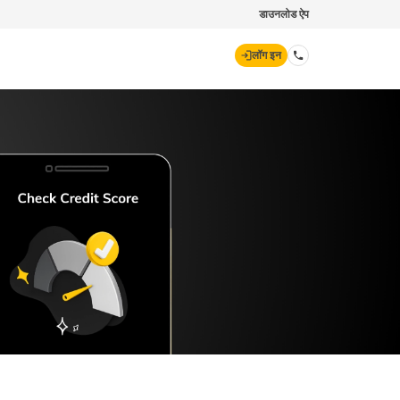
डाउनलोड ऐप
लॉग इन
डिजिट जनरल
70260 61234
hello@godigit.com