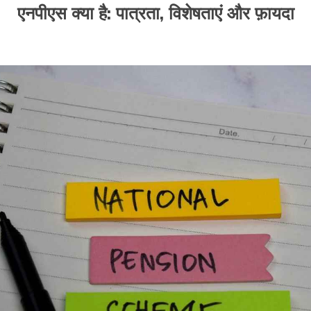
एनपीएस क्या है: पात्रता, विशेषताएं और फ़ायदा