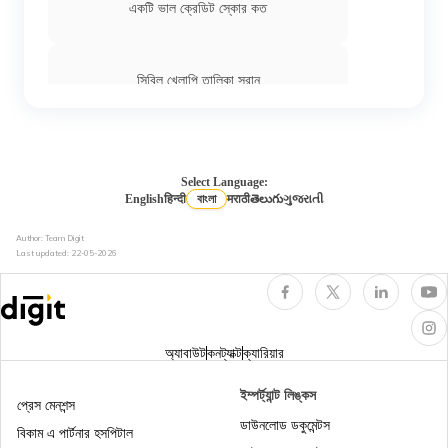
একটি ভাল ক্রেডিট স্কোর কত
সিবিল খেলাপি তালিকা সরান
প্যান কার্ডের সাহায্যে সিবিল স্কোর
Select Language:
English
हिन्दी
বাংলা
मराठी
తెలుగు
ગુજરાતી
এক্সপেরিয়ান ক্রেডিট স্কোর
Author: Team Digit
Last updated:
22-05-2026
ক্রেডিট রেটিং কাকে বলে
অ্যাবাউট
কনট্যাক্ট
ক্যারিয়ার
ক্রেডিট রিপোর্ট কাকে বলে
ইম্পর্ট্যান্ট লিঙ্কস
প্রেস মেনশন্স
ডাউনলোড ডকুমেন্টস
বিকাম এ পার্টনার হসপিটাল
ক্রেডিট স্কোর কিভাবে উন্নত করা যায়?