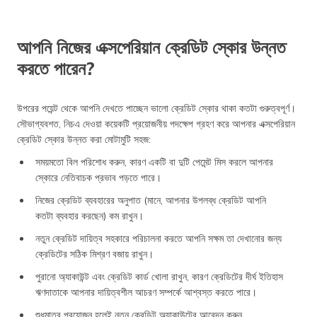
আপনি নিজের এক্সপেরিয়ান ক্রেডিট স্কোর উন্নত
করতে পারেন?
উপরের পয়েন্ট থেকে আপনি দেখতে পাচ্ছেন ভালো ক্রেডিট স্কোর থাকা কতটা গুরুত্বপূর্ণ।
সৌভাগ্যবশত, নিচএ দেওয়া কয়েকটি প্রয়োজনীয় পদক্ষেপ গ্রহণ করে আপনার এক্সপেরিয়ান
ক্রেডিট স্কোর উন্নত করা মোটামুটি সহজ:
সময়মতো বিল পরিশোধ করুন, কারণ একটি বা দুটি পেমেন্ট মিস করলে আপনার
স্কোরে নেতিবাচক প্রভাব পড়তে পারে।
নিজের ক্রেডিট ব্যবহারের অনুপাত (মানে, আপনার উপলব্ধ ক্রেডিট আপনি
কতটা ব্যবহার করছেন) কম রাখুন।
নতুন ক্রেডিট দায়িত্ব সহকারে পরিচালনা করতে আপনি সক্ষম তা দেখানোর জন্য
ক্রেডিটের সঠিক মিশ্রণ বজায় রাখুন।
পুরানো অ্যাকাউন্ট এবং ক্রেডিট কার্ড খোলা রাখুন, কারণ ক্রেডিটের দীর্ঘ ইতিহাস
ঋণদাতাকে আপনার দায়িত্বশীল আচরণ সম্পর্কে আশ্বস্ত করতে পারে।
শুধুমাত্র প্রয়োজন হলেই নতুন ক্রেডিট অ্যাকাউন্টের আবেদন করুন