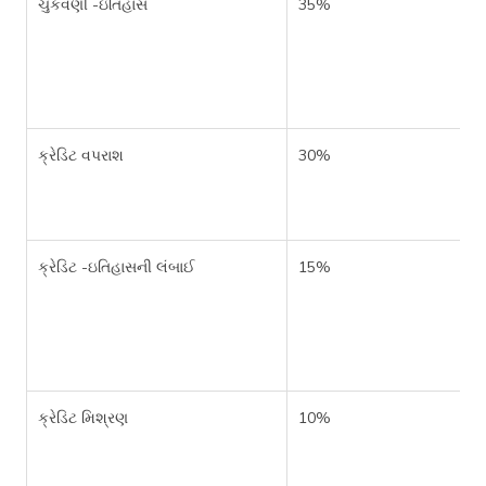
ચુકવણી -ઇતિહાસ
35%
ક્રેડિટ વપરાશ
30%
ક્રેડિટ -ઇતિહાસની લંબાઈ
15%
ક્રેડિટ મિશ્રણ
10%