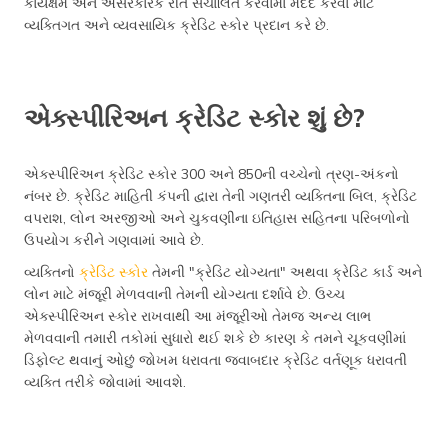
કાર્યક્ષમ અને અસરકારક રીતે સંચાલિત કરવામાં મદદ કરવા માટે
વ્યક્તિગત અને વ્યવસાયિક ક્રેડિટ સ્કોર પ્રદાન કરે છે.
એક્સ્પીરિઅન ક્રેડિટ સ્કોર શું છે?
એક્સ્પીરિઅન ક્રેડિટ સ્કોર 300 અને 850ની વચ્ચેનો ત્રણ-અંકનો
નંબર છે. ક્રેડિટ માહિતી કંપની દ્વારા તેની ગણતરી વ્યક્તિના બિલ, ક્રેડિટ
વપરાશ, લોન અરજીઓ અને ચુકવણીના ઇતિહાસ સહિતના પરિબળોનો
ઉપયોગ કરીને ગણવામાં આવે છે.
વ્યક્તિનો
ક્રેડિટ સ્કોર
તેમની "ક્રેડિટ યોગ્યતા" અથવા ક્રેડિટ કાર્ડ અને
લોન માટે મંજૂરી મેળવવાની તેમની યોગ્યતા દર્શાવે છે. ઉચ્ચ
એક્સ્પીરિઅન સ્કોર રાખવાથી આ મંજૂરીઓ તેમજ અન્ય લાભ
મેળવવાની તમારી તકોમાં સુધારો થઈ શકે છે કારણ કે તમને ચૂકવણીમાં
ડિફોલ્ટ થવાનું ઓછું જોખમ ધરાવતા જવાબદાર ક્રેડિટ વર્તણૂક ધરાવતી
વ્યક્તિ તરીકે જોવામાં આવશે.