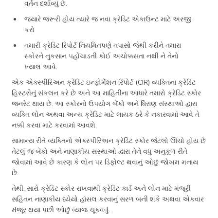
વર્તન દર્શાવ્યું છે.
જ્યારે જરૂરી હોય ત્યારે જ નવા ક્રેડિટ એકાઉન્ટ માટે અરજી
કરો
તમારી ક્રેડિટ રિપોર્ટ નિયમિતપણે તપાસો જેથી કરીને તમારા
સ્કોરને નુકસાન પહોંચાડતી કોઈ અચોક્કસતા નથી ને તેનો
ખ્યાલ આવે.
એક એક્સ્પીરિઅન ક્રેડિટ ઇન્ફોર્મેશન રિપોર્ટ (CIR) વ્યક્તિના ક્રેડિટ
હિસ્ટરીનું સંકલન કરે છે અને આ માહિતીના આધારે તમારો ક્રેડિટ સ્કોર
જનરેટ થાય છે. આ સ્કોરનો ઉપયોગ બેંકો અને ધિરાણ સંસ્થાઓ દ્વારા
વ્યક્તિ લોન અથવા અન્ય ક્રેડિટ માટે લાયક ઠરે કે નકારવામાં આવે તે
નક્કી કરવા માટે કરવામાં આવશે.
સામાન્ય રીતે વ્યક્તિનો એક્સ્પીરિઅન ક્રેડિટ સ્કોર જેટલો ઊંચો હોય છે
તેટલું જ બેંકો અને નાણાકીય સંસ્થાઓ દ્વારા તેને વધુ અનુકૂળ રીતે
જોવામાં આવે છે કારણ કે લોન પર ડિફોલ્ટ થવાનું ઓછું જોખમ મનાય
છે.
તેથી, સારો ક્રેડિટ સ્કોર રાખવાથી ક્રેડિટ કાર્ડ અને લોન માટે મંજૂરી
સહિતન નાણાકીય ધ્યેયો હાંસલ કરવાનું સરળ બની શકે અથવા એકવાર
મંજૂર થયા પછી ઓછું વ્યાજ ચૂકવવું.