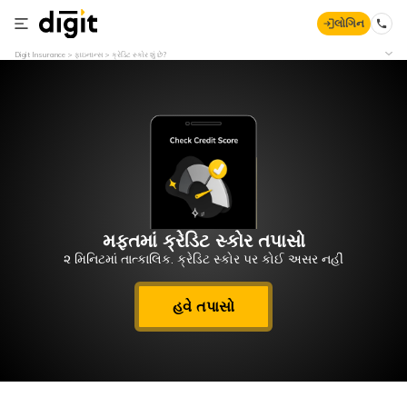
લોગિન
Digit Insurance
ફાઇનાન્સ
ક્રેડિટ સ્કોર શું છે?
મફતમાં ક્રેડિટ સ્કોર તપાસો
૨ મિનિટમાં તાત્કાલિક. ક્રેડિટ સ્કોર પર કોઈ અસર નહીં
હવે તપાસો