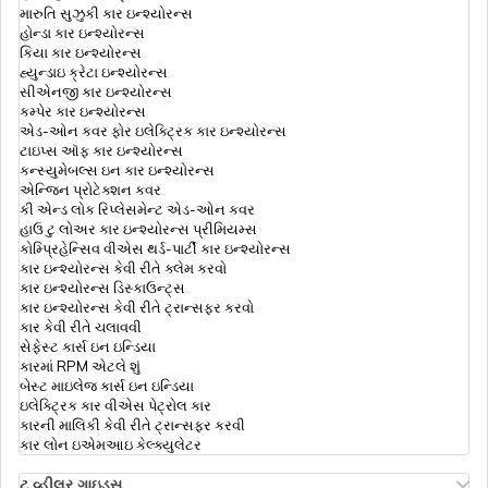
મારુતિ સુઝુકી કાર ઇન્શ્યોરન્સ
હોન્ડા કાર ઇન્શ્યોરન્સ
કિયા કાર ઇન્શ્યોરન્સ
હ્યુન્ડાઇ ક્રેટા ઇન્શ્યોરન્સ
સીએનજી કાર ઇન્શ્યોરન્સ
કમ્પેર કાર ઇન્શ્યોરન્સ
એડ-ઓન કવર ફોર ઇલેક્ટ્રિક કાર ઇન્શ્યોરન્સ
ટાઇપ્સ ઑફ કાર ઇન્શ્યોરન્સ
કન્સ્યુમેબલ્સ ઇન કાર ઇન્શ્યોરન્સ
એન્જિન પ્રોટેક્શન કવર
કી એન્ડ લોક રિપ્લેસમેન્ટ એડ-ઓન કવર
હાઉ ટુ લોઅર કાર ઇન્શ્યોરન્સ પ્રીમિયમ્સ
કોમ્પ્રિહેન્સિવ વીએસ થર્ડ-પાર્ટી કાર ઇન્શ્યોરન્સ
કાર ઇન્શ્યોરન્સ કેવી રીતે ક્લેમ કરવો
કાર ઇન્શ્યોરન્સ ડિસ્કાઉન્ટ્સ
કાર ઇન્શ્યોરન્સ કેવી રીતે ટ્રાન્સફર કરવો
કાર કેવી રીતે ચલાવવી
સેફેસ્ટ કાર્સ ઇન ઇન્ડિયા
કારમાં RPM એટલે શું
બેસ્ટ માઇલેજ કાર્સ ઇન ઇન્ડિયા
ઇલેક્ટ્રિક કાર વીએસ પેટ્રોલ કાર
કારની માલિકી કેવી રીતે ટ્રાન્સફર કરવી
કાર લોન ઇએમઆઇ કેલ્ક્યુલેટર
ટુ વ્હીલર ગાઇડ્સ