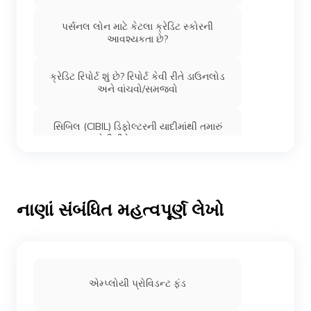
પર્સનલ લોન માટે કેટલા ક્રેડિટ સ્કોરની
આવશ્યકતા છે?
ક્રેડિટ રિપોર્ટ શું છે? રિપોર્ટ કેવી રીતે ડાઉનલોડ
અને વાંચવો/સમજવો
સિબિલ (CIBIL) ડિફોલ્ટરની યાદીમાંથી તમારું
નામ કેવી રીતે દૂર કરવું/હટાવવું?
એક્સ્પીરિઅન ક્રેડિટ સ્કોર: કેવી રીતે તપાસવો,
લાભ અને મહત્વ
નાણાં સંબંધિત મહત્વપૂર્ણ લેખો
ઈકવીફેક્સ ક્રેડિટ સ્કોર: કેવી રીતે તપાસવો,
મહત્વ અને લાભ
ક્રેડિટ સ્કોર કેવી રીતે ગણવામાં આવે છે?
એમ્પ્લોયી પ્રોવિડન્ટ ફંડ
ફોર્મ્યુલા શું છે?