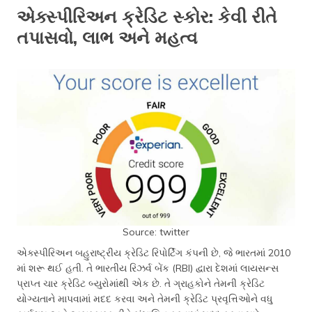
એક્સ્પીરિઅન ક્રેડિટ સ્કોર: કેવી રીતે
તપાસવો, લાભ અને મહત્વ
Source: twitter
એક્સ્પીરિઅન બહુરાષ્ટ્રીય ક્રેડિટ રિપોર્ટિંગ કંપની છે, જે ભારતમાં 2010
માં શરૂ થઈ હતી. તે ભારતીય રિઝર્વ બેંક (RBI) દ્વારા દેશમાં લાયસન્સ
પ્રાપ્ત ચાર ક્રેડિટ બ્યુરોમાંથી એક છે. તે ગ્રાહકોને તેમની ક્રેડિટ
યોગ્યતાને માપવામાં મદદ કરવા અને તેમની ક્રેડિટ પ્રવૃત્તિઓને વધુ