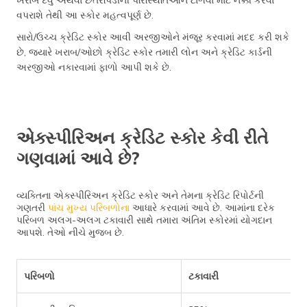
વપરાશે તેથી આ સ્કોર મહત્વપૂર્ણ છે.
સારો/ઉચ્ચ ક્રેડિટ સ્કોર આવી અરજીઓને મંજૂર કરવામાં મદદ કરી શકે
છે, જ્યારે ખરાબ/ઓછો ક્રેડિટ સ્કોર તમારી લોન અને ક્રેડિટ કાર્ડની
અરજીઓ નકારવામાં ફાળો આપી શકે છે.
એક્સ્પીરિઅન ક્રેડિટ સ્કોર કેવી રીતે
ગણવામાં આવે છે?
વ્યક્તિના એક્સ્પીરિઅન ક્રેડિટ સ્કોર અને તેમના ક્રેડિટ રિપોર્ટની
ગણતરી
પાંચ મુખ્ય પરિબળોના
આધારે કરવામાં આવે છે. આમાંના દરેક
પરિબળ અલગ-અલગ ટકાવારી સાથે તમારા અંતિમ સ્કોરમાં યોગદાન
આપશે. તેઓ નીચે મુજબ છે.
પરિબળો
ટકાવારી