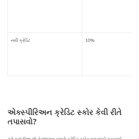
નવી ક્રેડિટ
10%
એક્સ્પીરિઅન ક્રેડિટ સ્કોર કેવી રીતે
તપાસવો?
તમે ક્યાં ઉભા છો તે જાણવા તમારો ક્રેડિટ સ્કોર સમયાંતરે ચકાસવો