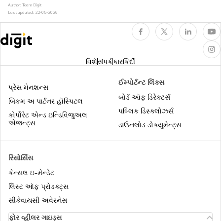
ખરાબ ક્રેડિટ સ્કોર શું છે? તે શા માટે ઓછો છે
Author: Team Digit
અને તેને કેવી રીતે સુધારવો?
Last updated:
22-05-2026
ક્રેડિટ રેટિંગ એજન્સી શું છે? ભારતની વિવિધ
ક્રેડિટ રેટિંગ એજન્સીઓ
વિશે
સંપર્ક
કારકિર્દી
સારો ક્રેડિટ સ્કોર શું છે? શ્રેણી અને મહત્વ
ઈમ્પોર્ટન્ટ લિંક્સ
&amp; કેવી રીતે સુધારવું
પ્રેસ મેનશન્સ
બોર્ડ ઑફ ડિરેક્ટર્સ
બિકમ અ પાર્ટનર હૉસ્પિટલ
પબ્લિક ડિસ્ક્લોઝર્સ
કોર્પોરેટ એન્ડ ઇન્ડિવિજુઅલ
એજન્ટ્સ
ડાઉનલોડ ડોક્યુમેન્ટ્સ
રિસોર્સિસ
કેન્સલ ઇ-મેન્ડેટ
લિસ્ટ ઑફ પ્રોડક્ટ્સ
સીકેવાયસી અવેરનેસ
ફોર વ્હીલર ગાઇડ્સ