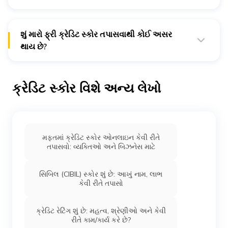
એક્સ્પીરિઅન ભારતમાં અન્ય લાયસન્સ પ્રાપ્ત ક્રેડિટ બ્યુરોની
જેમ (ઈકવીફેક્સ, CRIF હાયમાર્ક અને સિબિલ) બધા વ્યક્તિગત
ગ્રાહકો અને કંપનીઓને ક્રેડિટ સ્કોર અને ક્રેડિટ રિપોર્ટ ઓફર
શું મારો ફ્રી ક્રેડિટ સ્કોર તપાસવાથી કોઈ અસર
કરે છે.
થાય છે?
એક્સ્પીરિઅન ક્રેડિટ સ્કોરની ગણતરી બેંકો, નાણાકીય સંસ્થાઓ
તમારા માટે તમારો ફ્રી ક્રેડિટ સ્કોર તપાસવો એ સોફ્ટ ઇન્ક્વાયરી
જેવા લેણદારોની માહિતીનો ઉપયોગ કરીને તૈયાર કરવામાં આવે છે.
તરીકે ગણવામાં આવે છે. સોફ્ટ ઇન્ક્વાયરી વ્યક્તિના ક્રેડિટ
તેઓ ક્રેડિટ સ્કોર મેળવવા માટે વિવિધ અલ્ગોરિધમ્સ અને ડેટાનો
સ્કોરિંગની ગણતરીનું પરિબળ નથી અને તેથી તમારા ક્રેડિટ સ્કોરને
ઉપયોગ કરે છે. તેથી, દરેક ક્રેડિટ બ્યુરો દ્વારા આપવામાં આવેલ
ક્રેડિટ સ્કોર વિશે અન્ય લેખો
અસર કરશે નહીં.
ક્રેડિટ સ્કોર થોડો અલગ હશે.
મફતમાં ક્રેડિટ સ્કોર ઓનલાઇન કેવી રીતે
તપાસવો: વ્યક્તિઓ અને બિઝનેસ માટે
સિબિલ (CIBIL) સ્કોર શું છે: આખું નામ, લાભ
કેવી રીતે તપાસો
ક્રેડિટ રેટિંગ શું છે: મહત્વ, શ્રેણીઓ અને કેવી
રીતે કામ/કાર્ય કરે છે?