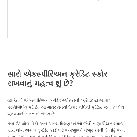
સારો એક્સ્પીરિઅન ક્રેડિટ સ્કોર
રાખવાનું મહત્વ શું છે?
વ્યક્તિનો એક્સ્પીરિઅન ક્રેડિટ સ્કોર તેની "ક્રેડિટ યોગ્યતા"
પ્રતિબિંબિત કરે છે. આ માત્ર તેમની ઉધાર લીધેલી ક્રેડિટ જેમ કે લોન
ચૂકવવાની ક્ષમતાનો સંદર્ભ છે.
તેનો ઉપયોગ બેંકો અને અન્ય ધિરાણકર્તાઓ જેવી નાણાકીય સંસ્થાઓ
દ્વારા લોન અથવા ક્રેડિટ કાર્ડ માટે અરજીઓ મંજૂર કરવી કે નહિ અને
ખરાબ દેવું અથવા છેતરપિંડીની પરિસ્થિતિઓને ટાળવા માટે નક્કી કરવા