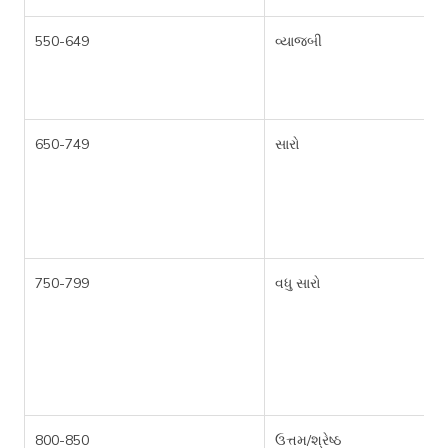
550-649
વ્યાજબી
650-749
સારો
750-799
વધુ સારો
800-850
ઉત્તમ/શ્રેષ્ઠ