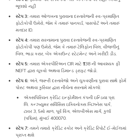
ભૂલશો નહીં
સ્ટેપ 3:
તમારા ઓળખના પુરાવાના દસ્તાવેજની સ્વ-પ્રમાણિત
ફોટોકોપી ઉમેરો, જેમ કે તમારું પાનકાર્ડ, પાસપોર્ટ અને તમારું
મતદાર ID.
સ્ટેપ 4:
તમારા સરનામાના પુરાવા દસ્તાવેજની સ્વ-પ્રમાણિત
ફોટોકોપી પણ ઉમેરો, જેમ કે તમારું ટેલિફોન બિલ, વીજળીનું
બિલ, ભાડા કરાર, બેંક એકાઉન્ટ સ્ટેટમેન્ટ અને ખરીદી ડીડ.
સ્ટેપ 5:
તમારા એક્સ્પીરિઅન CIR માટે ₹138 ની આવશ્યક ફી
NEFT દ્વારા ચૂકવો અથવા ડિમાન્ડ ડ્રાફ્ટ જોડો.
સ્ટેપ 6:
અંતે, જરૂરી દસ્તાવેજો અને ચુકવણીના પુરાવા સાથે ફોર્મ
પોસ્ટ અથવા કુરિયર દ્વારા નીચેના સરનામે મોકલો:
એક્સપિરિયન ક્રેડિટ ઇન્ફોર્મેશન કંપની ઇન્ડિયા પ્રા.
લિ. કન્ઝ્યુમર સર્વિસિસ ઇક્વિનોક્સ બિઝનેસ પાર્ક,
ટાવર 3, 5મો માળ, પૂર્વ વિંગ, એલબીએસ માર્ગ, કુર્લા
(પશ્ચિમ), મુંબઈ 400070.
સ્ટેપ 7:
તમને તમારો ક્રેડિટ સ્કોર અને ક્રેડિટ રિપોર્ટ ઈ-મેઈલમાં
પ્રાપ્ત થશે