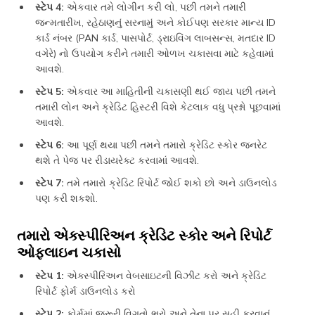
સ્ટેપ 4:
એકવાર તમે લોગીન કરી લો, પછી તમને તમારી
જન્મતારીખ, રહેઠાણનું સરનામું અને કોઈપણ સરકાર માન્ય ID
કાર્ડ નંબર (PAN કાર્ડ, પાસપોર્ટ, ડ્રાઇવિંગ લાબસન્સ, મતદાર ID
વગેરે) નો ઉપયોગ કરીને તમારી ઓળખ ચકાસવા માટે કહેવામાં
આવશે.
સ્ટેપ 5:
એકવાર આ માહિતીની ચકાસણી થઈ જાય પછી તમને
તમારી લોન અને ક્રેડિટ હિસ્ટરી વિશે કેટલાક વધુ પ્રશ્નો પૂછવામાં
આવશે.
સ્ટેપ 6:
આ પૂર્ણ થયા પછી તમને તમારો ક્રેડિટ સ્કોર જનરેટ
થશે તે પેજ પર રીડાયરેક્ટ કરવામાં આવશે.
સ્ટેપ 7:
તમે તમારો ક્રેડિટ રિપોર્ટ જોઈ શકો છો અને ડાઉનલોડ
પણ કરી શકશો.
તમારો એક્સ્પીરિઅન ક્રેડિટ સ્કોર અને રિપોર્ટ
ઓફલાઇન ચકાસો
સ્ટેપ 1:
એક્સ્પીરિઅન વેબસાઇટની વિઝીટ કરો અને ક્રેડિટ
રિપોર્ટ ફોર્મ ડાઉનલોડ કરો
સ્ટેપ 2:
ફોર્મમાં જરૂરી વિગતો ભરો અને તેના પર સહી કરવાનું