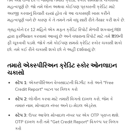
મહત્વપૂર્ણ છે. જો તમે લોન અથવા કોઈપણ પ્રકારની ક્રેડિટ માટે
અરજી કરવાનું વિચારી રહ્યાં હોવ તો આ ચકાસણી ખાસ કરીને
મહત્વપૂર્ણ બને છે કારણ કે તે તમને તમે વધુ સારી રીતે તૈયાર કરી શકે છે.
ગ્રાહકોને દર 12 મહિને એક મફત ક્રેડિટ રિપોર્ટ મેળવી શકવાનું RBI
દ્વારા ફરજિયાત કરવામાં આવ્યું છે અને વધારાના રિપોર્ટ માટે તમે ₹399ની
ફી ચૂકવવી પડશે. જોકે તમે કોઈપણ સમયે ક્રેડિટ સ્કોર ચકાસી શકો
છો. તમે કઈ રીતે ચકાસી શકો છો તે અહીં દર્શાવાયું છે:
તમારો એક્સ્પીરિઅન ક્રેડિટ સ્કોર ઓનલાઇન
ચકાસો
સ્ટેપ 1:
એક્સ્પીરિઅન વેબસાઇટની વિઝીટ કરો અને "Free
Credit Report" બટન પર ક્લિક કરો
સ્ટેપ 2:
લોગીન કરવા માટે તમારી વિગતો દાખલ કરો, જેમ કે
તમારું નામ, મોબાઇલ નંબર અને ઇ-મેઇલ એડ્રેસ.
સ્ટેપ 3:
ઉપર આપેલ મોબાઇલ નંબર પર એક OTP પ્રાપ્ત થશે.
OTP દાખલ કરી તમે "Get Credit Report" વિકલ્પ પર ક્લિક
કરો