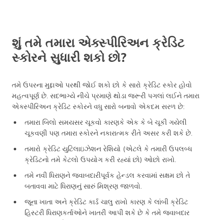
શું તમે તમારા એક્સ્પીરિઅન ક્રેડિટ
સ્કોરને સુધારી શકો છો?
તમે ઉપરના મુદ્દાઓ પરથી જોઈ શકો છો કે સારો ક્રેડિટ સ્કોર હોવો
મહત્વપૂર્ણ છે. સદભાગ્યે નીચે પ્રમાણે થોડા જરૂરી પગલાં લઈને તમારા
એક્સ્પીરિઅન ક્રેડિટ સ્કોરને વધુ સારો બનાવો એકદમ સરળ છે:
તમારા બિલો સમયસર ચૂકવો કારણકે એક કે બે ચૂકી ગયેલી
ચૂકવણી પણ તમારા સ્કોરને નકારાત્મક રીતે અસર કરી શકે છે.
તમારો ક્રેડિટ યુટિલાઇઝેશન રેશિયો (એટલે કે તમારી ઉપલબ્ધ
ક્રેડિટનો તમે કેટલો ઉપયોગ કરી રહ્યાં છો) ઓછો રાખો.
તમે નવી ધિરાણને જવાબદારીપૂર્વક હેન્ડલ કરવામાં સક્ષમ છો તે
બતાવવા માટે ધિરાણનું સારું મિશ્રણ જાળવો.
જૂના ખાતા અને ક્રેડિટ કાર્ડ ચાલુ રાખો કારણ કે લાંબી ક્રેડિટ
હિસ્ટરી ધિરાણકર્તાઓને ખાતરી આપી શકે છે કે તમે જવાબદાર