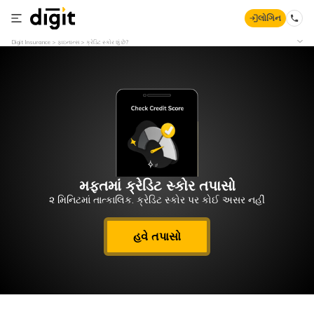
લોગિન
Digit Insurance
ફાઇનાન્સ
ક્રેડિટ સ્કોર શું છે?
મફતમાં ક્રેડિટ સ્કોર તપાસો
૨ મિનિટમાં તાત્કાલિક. ક્રેડિટ સ્કોર પર કોઈ અસર નહીં
હવે તપાસો