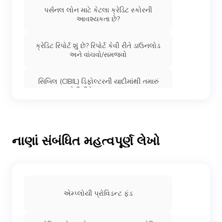
પર્સનલ લોન માટે કેટલા ક્રેડિટ સ્કોરની
આવશ્યકતા છે?
ક્રેડિટ રિપોર્ટ શું છે? રિપોર્ટ કેવી રીતે ડાઉનલોડ
અને વાંચવો/સમજવો
સિબિલ (CIBIL) ડિફોલ્ટરની યાદીમાંથી તમારું
નામ કેવી રીતે દૂર કરવું/હટાવવું?
એક્સ્પીરિઅન ક્રેડિટ સ્કોર: કેવી રીતે તપાસવો,
લાભ અને મહત્વ
નાણાં સંબંધિત મહત્વપૂર્ણ લેખો
ઈકવીફેક્સ ક્રેડિટ સ્કોર: કેવી રીતે તપાસવો,
મહત્વ અને લાભ
ક્રેડિટ સ્કોર કેવી રીતે ગણવામાં આવે છે?
એમ્પ્લોયી પ્રોવિડન્ટ ફંડ
ફોર્મ્યુલા શું છે?