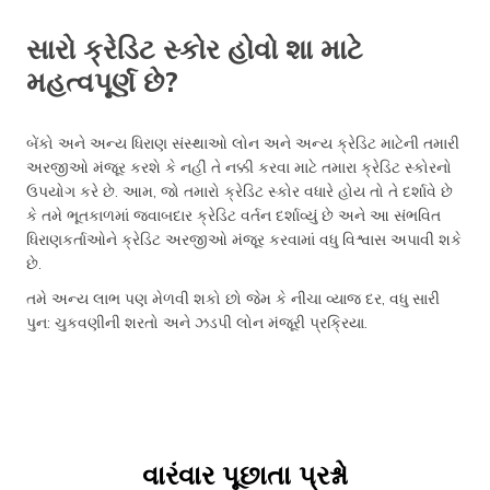
સારો ક્રેડિટ સ્કોર હોવો શા માટે
મહત્વપૂર્ણ છે?
બેંકો અને અન્ય ધિરાણ સંસ્થાઓ લોન અને અન્ય ક્રેડિટ માટેની તમારી
અરજીઓ મંજૂર કરશે કે નહીં તે નક્કી કરવા માટે તમારા ક્રેડિટ સ્કોરનો
ઉપયોગ કરે છે. આમ, જો તમારો ક્રેડિટ સ્કોર વધારે હોય તો તે દર્શાવે છે
કે તમે ભૂતકાળમાં જવાબદાર ક્રેડિટ વર્તન દર્શાવ્યું છે અને આ સંભવિત
ધિરાણકર્તાઓને ક્રેડિટ અરજીઓ મંજૂર કરવામાં વધુ વિશ્વાસ અપાવી શકે
છે.
તમે અન્ય લાભ પણ મેળવી શકો છો જેમ કે નીચા વ્યાજ દર, વધુ સારી
પુન: ચુકવણીની શરતો અને ઝડપી લોન મંજૂરી પ્રક્રિયા.
વારંવાર પૂછાતા પ્રશ્નો