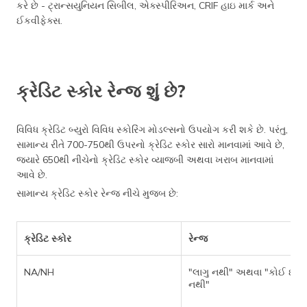
કરે છે - ટ્રાન્સયુનિયન સિબીલ, એક્સ્પીરિઅન, CRIF હાઇ માર્ક અને
ઈકવીફેક્સ.
ક્રેડિટ સ્કોર રેન્જ શું છે?
વિવિધ ક્રેડિટ બ્યુરો વિવિધ સ્કોરિંગ મોડલ્સનો ઉપયોગ કરી શકે છે. પરંતુ,
સામાન્ય રીતે 700-750થી ઉપરનો ક્રેડિટ સ્કોર સારો માનવામાં આવે છે,
જ્યારે 650થી નીચેનો ક્રેડિટ સ્કોર વ્યાજબી અથવા ખરાબ માનવામાં
આવે છે.
સામાન્ય ક્રેડિટ સ્કોર રેન્જ નીચે મુજબ છે:
ક્રેડિટ સ્કોર
રેન્જ
NA/NH
"લાગુ નથી" અથવા "કોઈ ઇતિ
નથી"