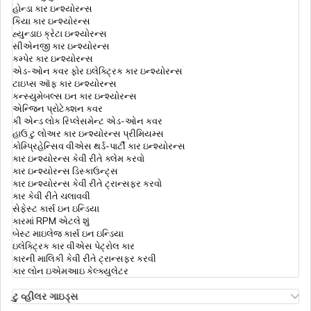
હોન્ડા કાર ઇન્શ્યોરન્સ
કિયા કાર ઇન્શ્યોરન્સ
હ્યુન્ડાઇ ક્રેટા ઇન્શ્યોરન્સ
સીએનજી કાર ઇન્શ્યોરન્સ
કમ્પેર કાર ઇન્શ્યોરન્સ
એડ-ઓન કવર ફોર ઇલેક્ટ્રિક કાર ઇન્શ્યોરન્સ
ટાઇપ્સ ઑફ કાર ઇન્શ્યોરન્સ
કન્સ્યુમેબલ્સ ઇન કાર ઇન્શ્યોરન્સ
એન્જિન પ્રોટેક્શન કવર
કી એન્ડ લોક રિપ્લેસમેન્ટ એડ-ઓન કવર
હાઉ ટુ લોઅર કાર ઇન્શ્યોરન્સ પ્રીમિયમ્સ
કોમ્પ્રિહેન્સિવ વીએસ થર્ડ-પાર્ટી કાર ઇન્શ્યોરન્સ
કાર ઇન્શ્યોરન્સ કેવી રીતે ક્લેમ કરવો
કાર ઇન્શ્યોરન્સ ડિસ્કાઉન્ટ્સ
કાર ઇન્શ્યોરન્સ કેવી રીતે ટ્રાન્સફર કરવો
કાર કેવી રીતે ચલાવવી
સેફેસ્ટ કાર્સ ઇન ઇન્ડિયા
કારમાં RPM એટલે શું
બેસ્ટ માઇલેજ કાર્સ ઇન ઇન્ડિયા
ઇલેક્ટ્રિક કાર વીએસ પેટ્રોલ કાર
કારની માલિકી કેવી રીતે ટ્રાન્સફર કરવી
કાર લોન ઇએમઆઇ કેલ્ક્યુલેટર
ટુ વ્હીલર ગાઇડ્સ
ઓલા એસ1 ઇન્શ્યોરન્સ