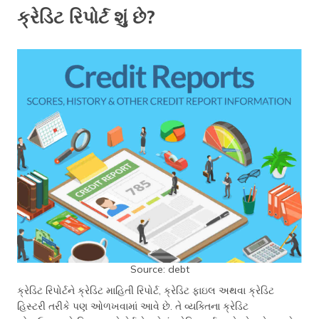
ક્રેડિટ રિપોર્ટ શું છે?
Source: debt
ક્રેડિટ રિપોર્ટને ક્રેડિટ માહિતી રિપોર્ટ, ક્રેડિટ ફાઇલ અથવા ક્રેડિટ
હિસ્ટરી તરીકે પણ ઓળખવામાં આવે છે. તે વ્યક્તિના ક્રેડિટ