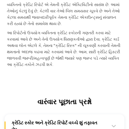
વ્યક્તિનો ક્રેડિટ રિપોર્ટ એ તેમની ક્રેડિટ એક્ટિવિટીનો સારાંશ છે. આમાં
તેઓનું કેટલું દેવું છે, કેટલી વાર તેઓ બિલ સમયસર ચૂકવે છે અને તેઓ
કેટલા સમયથી જવાબદારીપૂર્વક તેમના ક્રેડિટ એકાઉન્ટ્સનું સંચાલન
કરી રહ્યાં છે તેનો સમાવેશ થાય છે.
આ રિપોર્ટનો ઉપયોગ વ્યક્તિના ક્રેડિટ સ્કોરની ગણતરી કરવા માટે
કરવામાં આવે છે અને તેનો ઉપયોગ ધિરાણકર્તાઓ દ્વારા દેવા, ક્રેડિટ કાર્ડ
અથવા લોન એટલે કે, તેમના "ક્રેડિટ રિસ્ક" ની ચૂકવણી કરવાની તેમની
ક્ષમતાનો અંદાજ કાઢવા માટે કરવામાં આવે છે. આમ, સારી ક્રેડિટ હિસ્ટરી
જાળવવી જરૂરી/મહત્વપૂર્ણ છે જેથી જ્યારે પણ જરૂર પડે ત્યારે વ્યક્તિ
આ ક્રેડિટ તકોને ઝડપી શકે.
વારંવાર પૂછાતા પ્રશ્નો
ક્રેડિટ સ્કોર અને ક્રેડિટ રિપોર્ટ વચ્ચે શું તફાવત