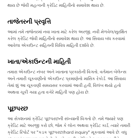
થાય છે જેવી મહત્વની ક્રેડિટ માહિતીનો સમાવેશ થાય છે.
તાજેતરની પ્રવૃત્તિ
આમાં તમે તાજેતરમાં નવા ખાતા માટે કરેલ અરજી, નવી મેળવેલ/સુરક્ષિત
કરેલ ક્રેડિટ જેવી માહિતીનો સમાવેશ થાય છે. આ સિવાય બંધ કરવામાં
આવેલા એકાઉન્ટ સહિતની વિવિધ માહિતી દર્શાવે છે.
ખાતા/એકાઉન્ટની માહિતી
તમારા એકાઉન્ટ નંબર અને ખાતાના પ્રકારોની વિગતો, વર્તમાન બેલેન્સ
અને તમારી ચૂકવણીનો એકાઉન્ટ પ્રમાણેનો માસિક રેકોર્ડ. આ સિવાય
તેમાં શું આ ચૂકવણી સમયસર કરવામાં આવી હતી, વિલંબ થયો હતો
અથવા ચૂકી ગયા હતા વગેરે માહિતી પણ હોય છે.
પૂછપરછ
આ સેક્શનમાં ક્રેડિટ પૂછપરછની સંખ્યાની વિગતો છે. તમે જ્યારે પણ
ક્રેડિટ માટે અરજી કરો છો, જેમ કે લોન અથવા ક્રેડિટ કાર્ડ, ત્યારે તમારી
ક્રેડિટ રિપોર્ટ પર "કડક પૂછપરછ/hard inquiry" મૂકવામાં આવે છે. વધુ