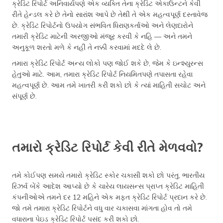
ક્રેડિટ રિપોર્ટ અનિવાર્યપણે એક વ્યક્તિ તેના ક્રેડિટ એકાઉન્ટને કેવી
રીતે હેન્ડલ કરે છે તેનો સારાંશ આપે છે તેથી તે એક મહત્વપૂર્ણ દસ્તાવેજ
છે. ક્રેડિટ રિપોર્ટનો ઉપયોગ સંભવિત ધિરાણકર્તાઓ અને લેણદારોને
તમારી ક્રેડિટ માટેની અરજીઓ મંજૂર કરવી કે નહિ — અને તમને
અનુકૂળ શરતો મળે કે નહીં તે નક્કી કરવામાં મદદે લે છે.
તમારા ક્રેડિટ રિપોર્ટ અન્ય લોકો પણ જોઈ શકે છે, જેમ કે ઇન્શ્યુરન્સ
હેતુઓ માટે. આમ, તમારા ક્રેડિટ રિપોર્ટ નિયમિતપણે તપાસતા રહેવા
મહત્વપૂર્ણ છે. આમ તમે ખાતરી કરી શકો છો કે ત્યાં માહિતી સચોટ અને
સંપૂર્ણ છે.
તમારો ક્રેડિટ રિપોર્ટ કેવી રીતે મેળવવો?
તમે કોઈપણ સમયે તમારો ક્રેડિટ સ્કોર ચકાસી શકો છો પરંતુ, ભારતીય
રિઝર્વ બેંકે આદેશ આપ્યો છે કે ચારેય લાયસન્સ પ્રાપ્ત ક્રેડિટ માહિતી
કંપનીઓએ તમને દર 12 મહિને એક મફત ક્રેડિટ રિપોર્ટ પ્રદાન કરે છે.
જો તમે તમારા ક્રેડિટ રિપોર્ટને વધુ વાર ચકાસવા માંગતા હોવ તો તમે
વધારાના પેઇડ ક્રેડિટ રિપોર્ટ પસંદ કરી શકો છો.