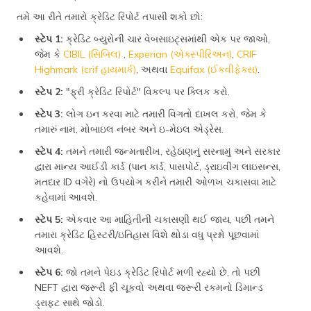
તમે આ રીતે તમારો ક્રેડિટ રિપોર્ટ તપાસી શકો છો:
સ્ટેપ 1:
ક્રેડિટ બ્યુરોની ચાર વેબસાઇટ્સમાંથી એક પર જાઓ,
જેમ કે
CIBIL (સિબિલ)
,
Experian (એક્સ્પીરિઅન)
,
CRIF
Highmark (crif હાયમાર્ક)
, અથવા
Equifax (ઈકવીફેક્સ)
.
સ્ટેપ 2:
"ફ્રી ક્રેડિટ રિપોર્ટ" વિકલ્પ પર ક્લિક કરો.
સ્ટેપ 3:
લોગ ઇન કરવા માટે તમારી વિગતો દાખલ કરો, જેમ કે
તમારું નામ, મોબાઇલ નંબર અને ઇ-મેઇલ એડ્રેસ.
સ્ટેપ 4:
તમને તમારી જન્મતારીખ, રહેઠાણનું સરનામું અને સરકાર
દ્વારા માન્ય આઈડી કાર્ડ (પાન કાર્ડ, પાસપોર્ટ, ડ્રાઇવીંગ લાઇસન્સ,
મતદાર ID વગેરે) નો ઉપયોગ કરીને તમારી ઓળખ ચકાસવા માટે
કહેવામાં આવશે.
સ્ટેપ 5:
એકવાર આ માહિતીની ચકાસણી થઈ જાય, પછી તમને
તમારા ક્રેડિટ હિસ્ટરી/ઇતિહાસ વિશે થોડા વધુ પ્રશ્નો પૂછવામાં
આવશે.
સ્ટેપ 6:
જો તમને પેઇડ ક્રેડિટ રિપોર્ટ મળી રહ્યો છે, તો પછી
NEFT દ્વારા જરૂરી ફી ચૂકવો અથવા જરૂરી રકમનો ડિમાન્ડ
ડ્રાફ્ટ સાથે જોડો.