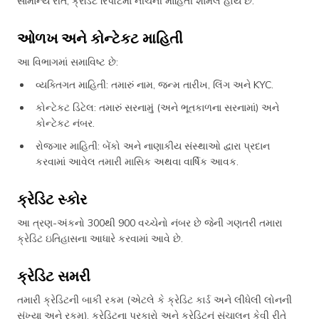
સામાન્ય રીતે, ક્રેડિટ રિપોર્ટમાં નીચેની માહિતી શામેલ હોય છે.
ઓળખ અને કોન્ટેકટ માહિતી
આ વિભાગમાં સમાવિષ્ટ છે:
વ્યક્તિગત માહિતી: તમારું નામ, જન્મ તારીખ, લિંગ અને KYC.
કોન્ટેકટ ડિટેલ: તમારું સરનામું (અને ભૂતકાળના સરનામાં) અને
કોન્ટેકટ નંબર.
રોજગાર માહિતી: બેંકો અને નાણાકીય સંસ્થાઓ દ્વારા પ્રદાન
કરવામાં આવેલ તમારી માસિક અથવા વાર્ષિક આવક.
ક્રેડિટ સ્કોર
આ ત્રણ-અંકનો 300થી 900 વચ્ચેનો નંબર છે જેની ગણતરી તમારા
ક્રેડિટ ઇતિહાસના આધારે કરવામાં આવે છે.
ક્રેડિટ સમરી
તમારી ક્રેડિટની બાકી રકમ (એટલે કે ક્રેડિટ કાર્ડ અને લીધેલી લોનની
સંખ્યા અને રકમ), ક્રેડિટના પ્રકારો અને ક્રેડિટનું સંચાલન કેવી રીતે