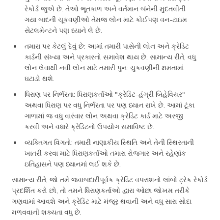
રેકોર્ડ જુએ છે. તેઓ ભૂતકાળ અને વર્તમાન બંનેની મુદતવીતી
ગયા બાદની ચૂકવણીઓ તેમજ લોન માટે કોઈપણ વન-ટાઇમ
સેટલમેન્ટને પણ ધ્યાને લે છે.
તમારા પર કેટલું દેવું છે: આમાં તમારી પાસેની લોન અને ક્રેડિટ
કાર્ડની સંખ્યા અને પ્રકારનો સમાવેશ થાય છે. સામાન્ય રીતે, વધુ
લોન લેવાથી નવી લોન માટે તમારી પુન: ચુકવણીની ક્ષમતામાં
ઘટાડો થશે.
ધિરાણ પર નિર્ભરતા: ધિરાણકર્તાઓ "ક્રેડિટ-હંગ્રી બિહેવિયર"
અથવા ધિરાણ પર વધુ નિર્ભરતા પર પણ ધ્યાન રાખે છે. આમાં ટૂંકા
ગાળામાં જ વધુ વારંવાર લોન અથવા ક્રેડિટ કાર્ડ માટે અરજી
કરવી અને વધારે ક્રેડિટનો ઉપયોગ સમાવિષ્ટ છે.
વ્યક્તિગત વિગતો: તમારી નાણાકીય સ્થિતિ અને તેની સ્થિરતાની
ખાતરી કરવા માટે ધિરાણકર્તાઓ તમારા રોજગાર અને રહેણાંક
ઇતિહાસને પણ ધ્યાનમાં લઈ શકે છે.
સામાન્ય રીતે, જો તમે જવાબદારીપૂર્વક ક્રેડિટ વપરાશનો લાંબો ટ્રેક રેકોર્ડ
પ્રદર્શિત કરો છો, તો તમને ધિરાણકર્તાઓ દ્વારા ઓછા જોખમ તરીકે
ગણવામાં આવશે અને ક્રેડિટ માટે મંજૂર થવાની અને વધુ સારા સોદા
મળવવાની શક્યતા વધુ છે.