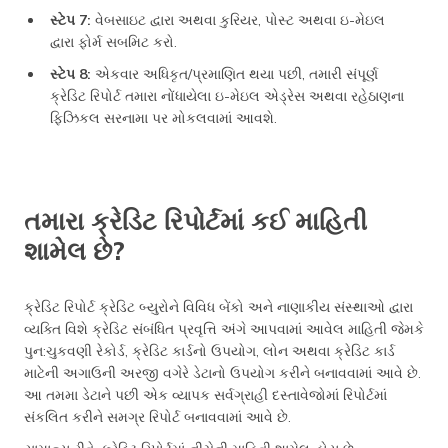
સ્ટેપ 7:
વેબસાઇટ દ્વારા અથવા કુરિયર, પોસ્ટ અથવા ઇ-મેઇલ
દ્વારા ફોર્મ સબમિટ કરો.
સ્ટેપ 8:
એકવાર અધિકૃત/પ્રમાણિત થયા પછી, તમારી સંપૂર્ણ
ક્રેડિટ રિપોર્ટ તમારા નોંધાયેલા ઇ-મેઇલ એડ્રેસ અથવા રહેઠાણના
ફિઝિકલ સરનામા પર મોકલવામાં આવશે.
તમારા ક્રેડિટ રિપોર્ટમાં કઈ માહિતી
શામેલ છે?
ક્રેડિટ રિપોર્ટ ક્રેડિટ બ્યુરોને વિવિધ બેંકો અને નાણાકીય સંસ્થાઓ દ્વારા
વ્યક્તિ વિશે ક્રેડિટ સંબંધિત પ્રવૃત્તિ અંગે આપવામાં આવેલ માહિતી જેમકે
પુન:ચુકવણી રેકોર્ડ, ક્રેડિટ કાર્ડનો ઉપયોગ, લોન અથવા ક્રેડિટ કાર્ડ
માટેની અગાઉની અરજી વગેરે ડેટાનો ઉપયોગ કરીને બનાવવામાં આવે છે.
આ તમમા ડેટાને પછી એક વ્યાપક સર્વગ્રાહી દસ્તાવેજોમાં રિપોર્ટમાં
સંકલિત કરીને સમગ્ર રિપોર્ટ બનાવવામાં આવે છે.