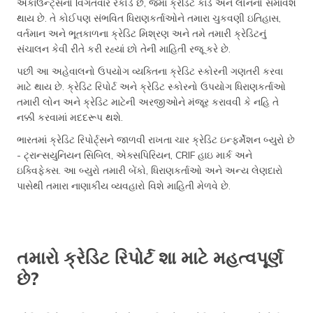
એકાઉન્ટ્સનો વિગતવાર રેકોર્ડ છે, જેમાં ક્રેડિટ કાર્ડ અને લોનનો સમાવેશ
થાય છે. તે કોઈપણ સંભવિત ધિરાણકર્તાઓને તમારા ચુકવણી ઇતિહાસ,
વર્તમાન અને ભૂતકાળના ક્રેડિટ મિશ્રણ અને તમે તમારી ક્રેડિટનું
સંચાલન કેવી રીતે કરી રહ્યાં છો તેની માહિતી રજૂ કરે છે.
પછી આ અહેવાલનો ઉપયોગ વ્યક્તિના ક્રેડિટ સ્કોરની ગણતરી કરવા
માટે થાય છે. ક્રેડિટ રિપોર્ટ અને ક્રેડિટ સ્કોરનો ઉપયોગ ધિરાણકર્તાઓ
તમારી લોન અને ક્રેડિટ માટેની અરજીઓને મંજૂર કરાવવી કે નહિ તે
નક્કી કરવામાં મદદરૂપ થશે.
ભારતમાં ક્રેડિટ રિપોર્ટ્સને જાળવી રાખતા ચાર ક્રેડિટ ઇન્ફર્મેશન બ્યુરો છે
- ટ્રાન્સયુનિયન સિબિલ, એક્સપિરિયન, CRIF હાઇ માર્ક અને
ઇક્વિફેક્સ. આ બ્યુરો તમારી બેંકો, ધિરાણકર્તાઓ અને અન્ય લેણદારો
પાસેથી તમારા નાણાકીય વ્યવહારો વિશે માહિતી મેળવે છે.
તમારો ક્રેડિટ રિપોર્ટ શા માટે મહત્વપૂર્ણ
છે?