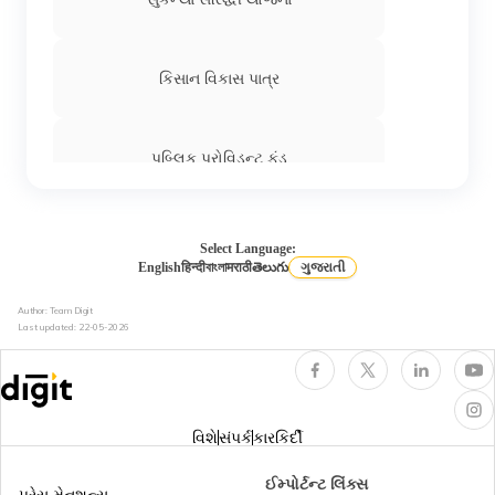
ક્રેડિટ સ્કોર રેન્જ
જાણો PAN કાર્ડ વડે સિબિલ સ્કોર કેવી રીતે ચેક
કિસાન વિકાસ પાત્ર
કરવો
હોમ લોન માટે CIBIL સ્કોર જરૂરીયાત શું છે?
પબ્લિક પ્રોવિડન્ટ ફંડ
કાર લોન માટે CIBIL સ્કોર આવશ્યકતા શું છે?
અટલ પેન્શન યોજના
Select Language:
English
हिन्दी
বাংলা
मराठी
తెలుగు
ગુજરાતી
ખરાબ ક્રેડિટ સ્કોર શું છે? તે શા માટે ઓછો છે
Author: Team Digit
અને તેને કેવી રીતે સુધારવો?
Last updated:
22-05-2026
ક્રેડિટ રેટિંગ એજન્સી શું છે? ભારતની વિવિધ
ક્રેડિટ રેટિંગ એજન્સીઓ
વિશે
સંપર્ક
કારકિર્દી
સારો ક્રેડિટ સ્કોર શું છે? શ્રેણી અને મહત્વ
ઈમ્પોર્ટન્ટ લિંક્સ
&amp; કેવી રીતે સુધારવું