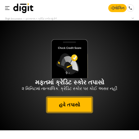
લોગિન
Digit Insurance
ફાઇનાન્સ
ક્રેડિટ સ્કોર શું છે?
મફતમાં ક્રેડિટ સ્કોર તપાસો
૨ મિનિટમાં તાત્કાલિક. ક્રેડિટ સ્કોર પર કોઈ અસર નહીં
હવે તપાસો