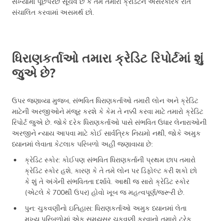
સંખ્યામાં પૂછપરછ સૂચવે છે કે તમે તમારી ક્રેડિટને અસરકારક રીતે
સંચાલિત કરવામાં અસમર્થ છો.
ધિરાણકર્તાઓ તમારા ક્રેડિટ રિપોર્ટમાં શું
જુએ છે?
ઉપર જણાવ્યા મુજબ, સંભવિત ધિરાણકર્તાઓ તમારી લોન અને ક્રેડિટ
માટેની અરજીઓને મંજૂર કરશે કે કેમ તે નક્કી કરવા માટે તમારો ક્રેડિટ
રિપોર્ટ જુએ છે. જોકે દરેક ધિરાણકર્તાઓ પાસે સંભવિત ઉધાર લેનારાઓની
અરજીને ન્યાય આપવા માટે કોઈ સાર્વત્રિક નિયમો નથી, જોકે અમુક
ધ્યાનમાં લેવાતા કેટલાક પરિબળો અહીં જણાવાયા છે:
ક્રેડિટ સ્કોર: કોઈપણ સંભવિત ધિરાણકર્તાની પ્રથમ છાપ તમારો
ક્રેડિટ સ્કોર હશે, કારણ કે તે તમે લોન પર ડિફોલ્ટ કરી શકો છો
કે શું તે અંગેની સંભવિતતા દર્શાવે. આથી જ સારો ક્રેડિટ સ્કોર
(એટલે કે 700થી ઉપર) હોવો ખૂબ જ મહત્વપૂર્ણ/જરૂરી છે.
પુન: ચુકવણીનો ઇતિહાસ: ધિરાણકર્તાઓ અમુક ધ્યાનમાં લેતા
મુખ્ય પરિબળોમાં એક સમયસર ચૂકવણી કરવાનો તમારો ટ્રેક