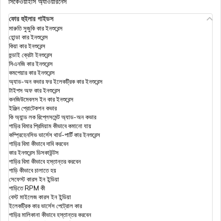
সিকেওয়াইসি অ্যাওয়ারনেস
ফোর হুইলার গাইডস
অনলাইনে কীভাবে আইটিআর ফাইল করবেন?
মারুতি সুজুকি কার ইনশুরেন্স
হোন্ডা কার ইনশুরেন্স
কিয়া কার ইনশুরেন্স
হুন্ডাই ক্রেটা ইনশুরেন্স
স্যালারিড এমপ্লয়ীদের ইনকাম ট্যাক্স ছাড়
সিএনজি কার ইনশুরেন্স
কমপেয়ার কার ইনশুরেন্স
অ্যাড-অন কভার ফর ইলেকট্রিক কার ইনশুরেন্স
টাইপস অফ কার ইনশুরেন্স
ইনকাম ট্যাক্স অ্যাক্টের সেকশন 154
কনজিউমেবলস ইন কার ইনশুরেন্স
ইঞ্জিন প্রোটেকশন কভার
কি অ্যান্ড লক রিপ্লেসমেন্ট অ্যাড-অন কভার
গাড়ির বিমার প্রিমিয়াম কীভাবে কমানো যায়
ইনকাম ট্যাক্স অ্যাক্টের সেকশন 194J
কম্প্রিহেনসিভ ভার্সেস থার্ড-পার্টি কার ইনশুরেন্স
গাড়ির বিমা কীভাবে দাবি করবেন
কার ইনশুরেন্স ডিসকাউন্টস
গাড়ির বিমা কীভাবে হস্তান্তর করবেন
টিডিএস (TDS)
গাড়ি কীভাবে চালাতে হয়
সেফেস্ট কারস ইন ইন্ডিয়া
গাড়িতে RPM কী
বেস্ট মাইলেজ কারস ইন ইন্ডিয়া
ইনকাম ট্যাক্স অ্যাক্টের সেকশন 80TTA
ইলেকট্রিক কার ভার্সেস পেট্রোল কার
গাড়ির মালিকানা কীভাবে হস্তান্তর করবেন