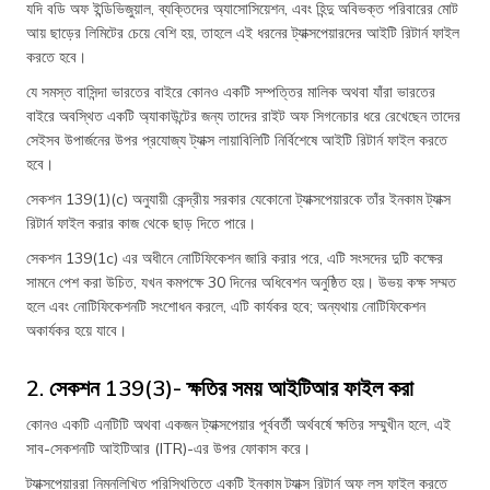
যদি বডি অফ ইন্ডিভিজুয়াল, ব্যক্তিদের অ্যাসোসিয়েশন, এবং হিন্দু অবিভক্ত পরিবারের মোট
আয় ছাড়ের লিমিটের চেয়ে বেশি হয়, তাহলে এই ধরনের ট্যাক্সপেয়ারদের আইটি রিটার্ন ফাইল
করতে হবে।
যে সমস্ত বাসিন্দা ভারতের বাইরে কোনও একটি সম্পত্তির মালিক অথবা যাঁরা ভারতের
বাইরে অবস্থিত একটি অ্যাকাউন্টের জন্য তাদের রাইট অফ সিগনেচার ধরে রেখেছেন তাদের
সেইসব উপার্জনের উপর প্রযোজ্য ট্যাক্স লায়াবিলিটি নির্বিশেষে আইটি রিটার্ন ফাইল করতে
হবে।
সেকশন 139(1)(c) অনুযায়ী কেন্দ্রীয় সরকার যেকোনো ট্যাক্সপেয়ারকে তাঁর ইনকাম ট্যাক্স
রিটার্ন ফাইল করার কাজ থেকে ছাড় দিতে পারে।
সেকশন 139(1c) এর অধীনে নোটিফিকেশন জারি করার পরে, এটি সংসদের দুটি কক্ষের
সামনে পেশ করা উচিত, যখন কমপক্ষে 30 দিনের অধিবেশন অনুষ্ঠিত হয়। উভয় কক্ষ সম্মত
হলে এবং নোটিফিকেশনটি সংশোধন করলে, এটি কার্যকর হবে; অন্যথায় নোটিফিকেশন
অকার্যকর হয়ে যাবে।
2. সেকশন 139(3)- ক্ষতির সময় আইটিআর ফাইল করা
কোনও একটি এনটিটি অথবা একজন ট্যাক্সপেয়ার পূর্ববর্তী অর্থবর্ষে ক্ষতির সম্মুখীন হলে, এই
সাব-সেকশনটি আইটিআর (ITR)-এর উপর ফোকাস করে।
ট্যাক্সপেয়াররা নিম্নলিখিত পরিস্থিতিতে একটি ইনকাম ট্যাক্স রিটার্ন অফ লস ফাইল করতে