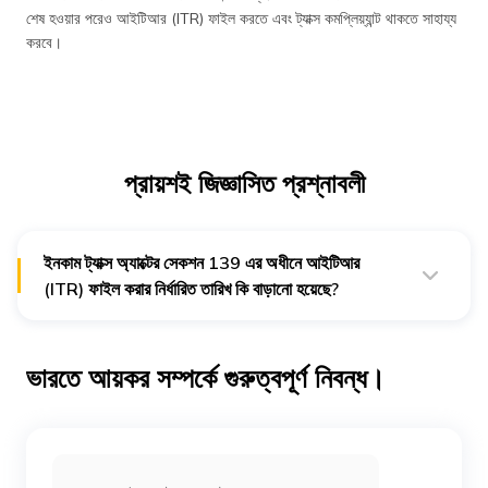
শেষ হওয়ার পরেও আইটিআর (ITR) ফাইল করতে এবং ট্যাক্স কমপ্লিয়্যান্ট থাকতে সাহায্য
করবে।
প্রায়শই জিজ্ঞাসিত প্রশ্নাবলী
ইনকাম ট্যাক্স অ্যাক্টের সেকশন 139 এর অধীনে আইটিআর
(ITR) ফাইল করার নির্ধারিত তারিখ কি বাড়ানো হয়েছে?
হ্যাঁ, সরকার ইনকাম ট্যাক্স অ্যাক্টের সেকশন 139 এর অধীনে নির্ধারিত তারিখ
বাড়িয়ে দিতে পারে। উদাহরণস্বরূপ, 31শে জুলাই তারিখটি 31শে আগস্ট পর্যন্ত
বাড়ানো যেতে পারে। সরকার, তার বিবেচনার ভিত্তিতে, 30 সেপ্টেম্বর তারিখটিও
ভারতে আয়কর সম্পর্কে গুরুত্বপূর্ণ নিবন্ধ।
বাড়াতে পারে।
[সূত্র]