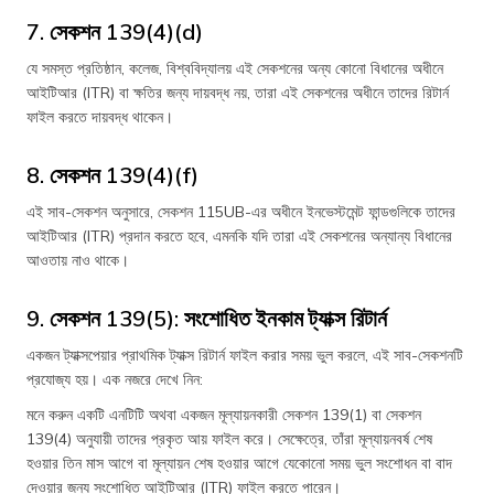
7. সেকশন 139(4)(d)
যে সমস্ত প্রতিষ্ঠান, কলেজ, বিশ্ববিদ্যালয় এই সেকশনের অন্য কোনো বিধানের অধীনে
আইটিআর (ITR) বা ক্ষতির জন্য দায়বদ্ধ নয়, তারা এই সেকশনের অধীনে তাদের রিটার্ন
ফাইল করতে দায়বদ্ধ থাকেন।
8. সেকশন 139(4)(f)
এই সাব-সেকশন অনুসারে, সেকশন 115UB-এর অধীনে ইনভেস্টমেন্ট ফান্ডগুলিকে তাদের
আইটিআর (ITR) প্রদান করতে হবে, এমনকি যদি তারা এই সেকশনের অন্যান্য বিধানের
আওতায় নাও থাকে।
9. সেকশন 139(5): সংশোধিত ইনকাম ট্যাক্স রিটার্ন
একজন ট্যাক্সপেয়ার প্রাথমিক ট্যাক্স রিটার্ন ফাইল করার সময় ভুল করলে, এই সাব-সেকশনটি
প্রযোজ্য হয়। এক নজরে দেখে নিন:
মনে করুন একটি এনটিটি অথবা একজন মূল্যায়নকারী সেকশন 139(1) বা সেকশন
139(4) অনুযায়ী তাদের প্রকৃত আয় ফাইল করে। সেক্ষেত্রে, তাঁরা মূল্যায়নবর্ষ শেষ
হওয়ার তিন মাস আগে বা মূল্যায়ন শেষ হওয়ার আগে যেকোনো সময় ভুল সংশোধন বা বাদ
দেওয়ার জন্য সংশোধিত আইটিআর (ITR) ফাইল করতে পারেন।