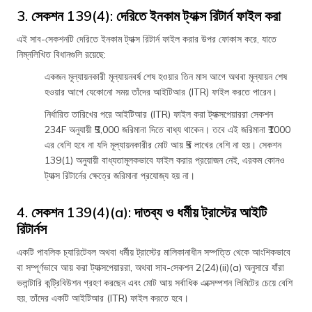
3. সেকশন 139(4): দেরিতে ইনকাম ট্যাক্স রিটার্ন ফাইল করা
এই সাব-সেকশনটি দেরিতে ইনকাম ট্যাক্স রিটার্ন ফাইল করার উপর ফোকাস করে, যাতে
নিম্নলিখিত বিধানগুলি রয়েছে:
একজন মূল্যায়নকারী মূল্যায়নবর্ষ শেষ হওয়ার তিন মাস আগে অথবা মূল্যায়ন শেষ
হওয়ার আগে যেকোনো সময় তাঁদের আইটিআর (ITR) ফাইল করতে পারেন।
নির্ধারিত তারিখের পরে আইটিআর (ITR) ফাইল করা ট্যাক্সপেয়াররা সেকশন
234F অনুযায়ী ₹5,000 জরিমানা দিতে বাধ্য থাকেন। তবে এই জরিমানা ₹1000
এর বেশি হবে না যদি মূল্যায়নকারীর মোট আয় ₹5 লাখের বেশি না হয়। সেকশন
139(1) অনুযায়ী বাধ্যতামূলকভাবে ফাইল করার প্রয়োজন নেই, এরকম কোনও
ট্যাক্স রিটার্নের ক্ষেত্রে জরিমানা প্রযোজ্য হয় না।
4. সেকশন 139(4)(a): দাতব্য ও ধর্মীয় ট্রাস্টের আইটি
রিটার্নস
একটি পাবলিক চ্যারিটেবল অথবা ধর্মীয় ট্রাস্টের মালিকানাধীন সম্পত্তি থেকে আংশিকভাবে
বা সম্পূর্ণভাবে আয় করা ট্যাক্সপেয়াররা, অথবা সাব-সেকশন 2(24)(ii)(a) অনুসারে যাঁরা
ভলান্টারি কন্ট্রিবিউশন গ্রহণ করছেন এবং মোট আয় সর্বাধিক এক্সেম্পশন লিমিটের চেয়ে বেশি
হয়, তাঁদের একটি আইটিআর (ITR) ফাইল করতে হবে।