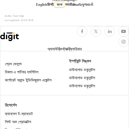
English
हिन्दी
বাংলা
मराठी
తెలుగు
ગુજરાતી
Author: Team Digit
ইনকাম ট্যাক্সে আইটিআর 2 কাকে বলে
Last updated:
22-05-2026
ইনকাম ট্যাক্স অ্যাক্টের সেকশন 44AD
অ্যাবাউট
কনট্যাক্ট
ক্যারিয়ার
এনআরআইদের জন্য ইনকাম ট্যাক্স
ইম্পর্ট্যান্ট লিঙ্কস
প্রেস মেনশন্স
ডাউনলোড ডকুমেন্টস
বিকাম এ পার্টনার হসপিটাল
ডাউনলোড ডকুমেন্টস
ইনকাম ট্যাক্স অ্যাক্টের 80DD
কর্পোরেট অ্যান্ড ইন্ডিভিজুয়াল এজেন্টস
ডাউনলোড ডকুমেন্টস
ইনকাম ট্যাক্স অ্যাক্টের সেকশন 148
রিসোর্সেস
ক্যানসেল ই-ম্যানডেট
ইনকাম ট্যাক্স অ্যাক্টের সেকশন 54EC
লিস্ট অফ প্রোডাক্টস