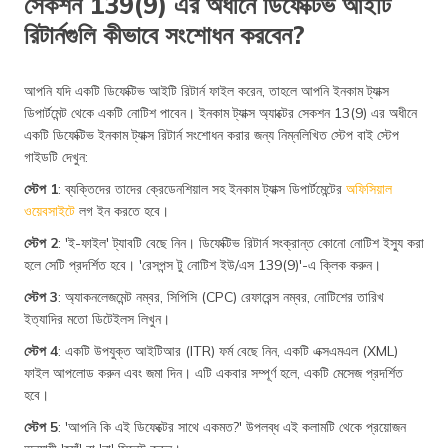
সেকশন 139(9) এর অধীনে ডিফেক্টিভ আইটি
রিটার্নগুলি কীভাবে সংশোধন করবেন?
আপনি যদি একটি ডিফেক্টিভ আইটি রিটার্ন ফাইল করেন, তাহলে আপনি ইনকাম ট্যাক্স
ডিপার্টমেন্ট থেকে একটি নোটিশ পাবেন। ইনকাম ট্যাক্স অ্যাক্টের সেকশন 13(9) এর অধীনে
একটি ডিফেক্টিভ ইনকাম ট্যাক্স রিটার্ন সংশোধন করার জন্য নিম্নলিখিত স্টেপ বাই স্টেপ
গাইডটি দেখুন:
স্টেপ 1
: ব্যক্তিদের তাদের ক্রেডেনশিয়াল সহ ইনকাম ট্যাক্স ডিপার্টমেন্টের
অফিসিয়াল
ওয়েবসাইটে
লগ ইন করতে হবে।
স্টেপ 2
: 'ই-ফাইল' ট্যাবটি বেছে নিন। ডিফেক্টিভ রিটার্ন সংক্রান্ত কোনো নোটিশ ইস্যু করা
হলে সেটি প্রদর্শিত হবে। 'রেসপন্স টু নোটিশ ইউ/এস 139(9)'-এ ​​ক্লিক করুন।
স্টেপ 3
: অ্যাকনলেজমেন্ট নম্বর, সিপিসি (CPC) রেফারেন্স নম্বর, নোটিশের তারিখ
ইত্যাদির মতো ডিটেইলস লিখুন।
স্টেপ 4
: একটি উপযুক্ত আইটিআর (ITR) ফর্ম বেছে নিন, একটি এক্সএমএল (XML)
ফাইল আপলোড করুন এবং জমা দিন। এটি একবার সম্পূর্ণ হলে, একটি মেসেজ প্রদর্শিত
হবে।
স্টেপ 5
: 'আপনি কি এই ডিফেক্টের সাথে একমত?' উপলব্ধ এই কলামটি থেকে প্রয়োজন