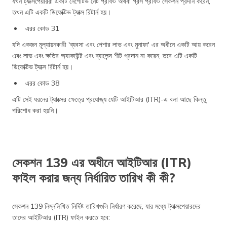
যখন ট্যাক্সপেয়াররা একটি নেগেটিভ নেট প্রফিট অথবা গ্রস প্রফিট সেকশন প্রদান করেন,
তখন এটি একটি ডিফেক্টিভ ট্যাক্স রিটার্ন হয়।
এরর কোড 31
যদি একজন মূল্যায়নকারী 'ব্যবসা এবং পেশার লাভ এবং মুনাফা' এর অধীনে একটি আয় করেন
এবং লাভ এবং ক্ষতির অ্যাকাউন্ট এবং ব্যালেন্স শীট প্রদান না করেন, তবে এটি একটি
ডিফেক্টিভ ট্যাক্স রিটার্ন হয়।
এরর কোড 38
এটি সেই ধরনের ট্যাক্সের ক্ষেত্রে প্রযোজ্য যেটি আইটিআর (ITR)-এ বলা আছে কিন্তু
পরিশোধ করা হয়নি।
সেকশন 139 এর অধীনে আইটিআর (ITR)
ফাইল করার জন্য নির্ধারিত তারিখ কী কী?
সেকশন 139 নিম্নলিখিত নির্দিষ্ট তারিখগুলি নির্ধারণ করেছে, যার মধ্যে ট্যাক্সপেয়ারদের
তাদের আইটিআর (ITR) ফাইল করতে হবে: