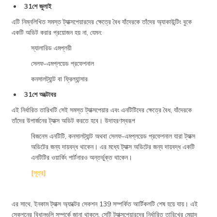
31শে জুলাই
এটি নিম্নলিখিত সমস্ত ট্যাক্সপেয়ারদের ক্ষেত্রে বৈধ যাঁদেরকে তাঁদের অ্যাকাউন্টিং বুকে
একটি অডিট করার প্রয়োজন হয় না, যেমন:
স্যালারিড এমপ্লয়ী
সেলফ-এমপ্লয়েড প্রফেশনাল
কনসালট্যান্ট বা ফ্রিল্যান্সার
31শে অক্টোবর
এই নির্ধারিত তারিখটি সেই সমস্ত ট্যাক্সপেয়ার এবং এনটিটিদের ক্ষেত্রে বৈধ, যাঁদেরকে
তাঁদের উপার্জনের ট্যাক্স অডিট করতে হবে। উদাহরণস্বরূপ
বিজনেস এনটিটি, কনসালট্যান্ট অথবা সেলফ-এমপ্লয়েড প্রফেশনাল যারা ট্যাক্স
অডিটের জন্য দায়বদ্ধ থাকেন। এর মধ্যে ট্যাক্স অডিটের জন্য দায়বদ্ধ একটি
এনটিটির ওয়ার্কিং পার্টনারও অন্তর্ভুক্ত থাকেন।
[সূত্র]
এর সাথে, ইনকাম ট্যাক্স অ্যাক্টের সেকশন 139 সম্পর্কিত আর্টিকলটি শেষ হয়ে যায়। এই
সেকশনের বিধানগুলি সম্পর্কে জানা থাকলে, সেটি ট্যাক্সপেয়ারদের নির্ধারিত তারিখের মেয়াদ