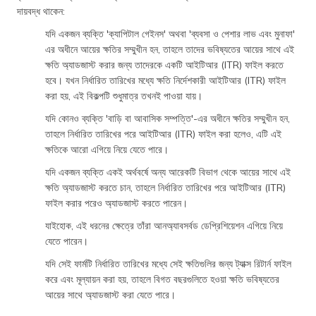
দায়বদ্ধ থাকেন:
যদি একজন ব্যক্তি 'ক্যাপিটাল গেইনস' অথবা 'ব্যবসা ও পেশার লাভ এবং মুনাফা'
এর অধীনে আয়ের ক্ষতির সম্মুখীন হন, তাহলে তাদের ভবিষ্যতের আয়ের সাথে এই
ক্ষতি অ্যাডজাস্ট করার জন্য তাদেরকে একটি আইটিআর (ITR) ফাইল করতে
হবে। যখন নির্ধারিত তারিখের মধ্যে ক্ষতি নির্দেশকারী আইটিআর (ITR) ফাইল
করা হয়, এই বিকল্পটি শুধুমাত্র তখনই পাওয়া যায়।
যদি কোনও ব্যক্তি 'বাড়ি বা আবাসিক সম্পত্তি'-এর অধীনে ক্ষতির সম্মুখীন হন,
তাহলে নির্ধারিত তারিখের পরে আইটিআর (ITR) ফাইল করা হলেও, এটি এই
ক্ষতিকে আরো এগিয়ে নিয়ে যেতে পারে।
যদি একজন ব্যক্তি একই অর্থবর্ষে অন্য আরেকটি বিভাগ থেকে আয়ের সাথে এই
ক্ষতি অ্যাডজাস্ট করতে চান, তাহলে নির্ধারিত তারিখের পরে আইটিআর (ITR)
ফাইল করার পরেও অ্যাডজাস্ট করতে পারেন।
যাইহোক, এই ধরনের ক্ষেত্রে তাঁরা আনঅ্যাবসর্বড ডেপ্রিশিয়েশন এগিয়ে নিয়ে
যেতে পারেন।
যদি সেই ফার্মটি নির্ধারিত তারিখের মধ্যে সেই ক্ষতিগুলির জন্য ট্যাক্স রিটার্ন ফাইল
করে এবং মূল্যায়ন করা হয়, তাহলে বিগত বছরগুলিতে হওয়া ক্ষতি ভবিষ্যতের
আয়ের সাথে অ্যাডজাস্ট করা যেতে পারে।