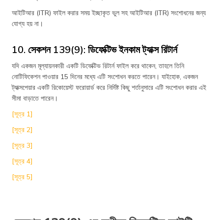
আইটিআর (ITR) ফাইল করার সময় ইচ্ছাকৃত ভুল সহ আইটিআর (ITR) সংশোধনের জন্য
যোগ্য হয় না।
10. সেকশন 139(9): ডিফেক্টিভ ইনকাম ট্যাক্স রিটার্ন
যদি একজন মূল্যায়নকারী একটি ডিফেক্টিভ রিটার্ন ফাইল করে থাকেন, তাহলে তিনি
নোটিফিকেশন পাওয়ার 15 দিনের মধ্যে এটি সংশোধন করতে পারেন। যাইহোক, একজন
ট্যাক্সপেয়ার একটি রিকোয়েস্ট ফরোয়ার্ড করে নির্দিষ্ট কিছু শর্তানুসারে এটি সংশোধন করার এই
সীমা বাড়াতে পারেন।
[সূত্র 1]
[সূত্র 2]
[সূত্র 3]
[সূত্র 4]
[সূত্র 5]