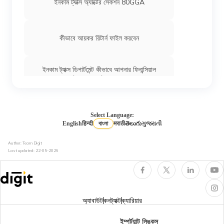
ইনকাম ট্যাক্স অ্যাক্টের সেকশন 80GGA
কীভাবে আয়কর রিটার্ন ফাইল করবেন
ইনকাম ট্যাক্স ডিপার্টমেন্ট কীভাবে আপনার ফিনান্সিয়াল
ট্রান্সাকশনস ট্র্যাক করে
ইনকাম ট্যাক্স অ্যাক্টের সেকশন 276B
Select Language:
English
हिन्दी
বাংলা
मराठी
తెలుగు
ગુજરાતી
Author: Team Digit
ইনকাম ট্যাক্সে আইটিআর 2 কাকে বলে
Last updated:
22-05-2026
ইনকাম ট্যাক্স অ্যাক্টের সেকশন 44AD
অ্যাবাউট
কনট্যাক্ট
ক্যারিয়ার
এনআরআইদের জন্য ইনকাম ট্যাক্স
ইম্পর্ট্যান্ট লিঙ্কস