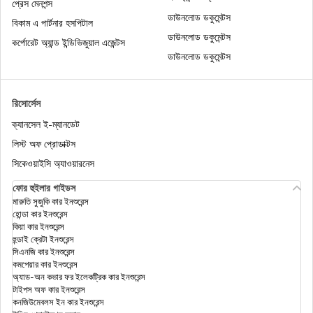
প্রেস মেনশন্স
ডাউনলোড ডকুমেন্টস
বিকাম এ পার্টনার হসপিটাল
ডাউনলোড ডকুমেন্টস
ইনকাম ট্যাক্স অ্যাক্টের 80DD
কর্পোরেট অ্যান্ড ইন্ডিভিজুয়াল এজেন্টস
ডাউনলোড ডকুমেন্টস
ইনকাম ট্যাক্স অ্যাক্টের সেকশন 148
রিসোর্সেস
ক্যানসেল ই-ম্যানডেট
ইনকাম ট্যাক্স অ্যাক্টের সেকশন 54EC
লিস্ট অফ প্রোডাক্টস
সিকেওয়াইসি অ্যাওয়ারনেস
ফোর হুইলার গাইডস
অনলাইনে কীভাবে আইটিআর ফাইল করবেন?
মারুতি সুজুকি কার ইনশুরেন্স
হোন্ডা কার ইনশুরেন্স
কিয়া কার ইনশুরেন্স
হুন্ডাই ক্রেটা ইনশুরেন্স
স্যালারিড এমপ্লয়ীদের ইনকাম ট্যাক্স ছাড়
সিএনজি কার ইনশুরেন্স
কমপেয়ার কার ইনশুরেন্স
অ্যাড-অন কভার ফর ইলেকট্রিক কার ইনশুরেন্স
টাইপস অফ কার ইনশুরেন্স
ইনকাম ট্যাক্স অ্যাক্টের সেকশন 154
কনজিউমেবলস ইন কার ইনশুরেন্স