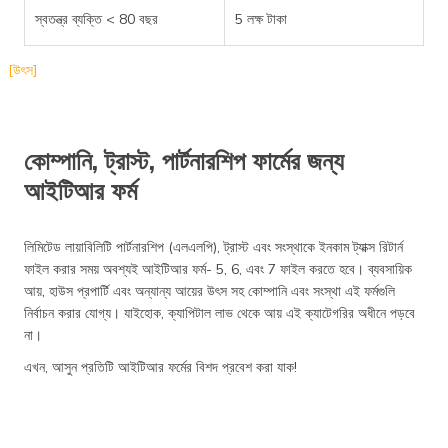
স্বতন্ত্র ব্যক্তি < 80 বছর
5 লক্ষ টাকা
[উৎস]
কোম্পানি, ট্রাস্ট, পার্টনারশিপ ফার্মের জন্য
আইটিআর ফর্ম
লিমিটেড লায়াবিলিটি পার্টনারশিপ (এলএলপি), ট্রাস্ট এবং সংস্থাকে ইনকাম ট্যাক্স রিটার্ন
ফাইল করার সময় অবশ্যই আইটিআর ফর্ম- 5, 6, এবং 7 ফাইল করতে হবে। ব্যবসায়িক
আয়, হাউস প্রপার্টি এবং অন্যান্য আয়ের উৎস সহ কোম্পানি এবং সংস্থা এই ফর্মগুলি
নির্বাচন করার যোগ্য। যাইহোক, ক্যাপিটাল লাভ থেকে আয় এই ক্যাটেগরির অধীনে পড়বে
না।
এখন, আসুন প্রতিটি আইটিআর ফর্মের বিশদ প্রবেশ করা যাক!