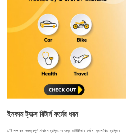
ইনকাম ট্যাক্স রিটার্ন ফর্মের ধরন
এটি লক্ষ করা গুরুত্বপূর্ণ সাধারন ব্যক্তিদের জন্য আইটিআর ফর্ম বা স্যালারিড ব্যক্তির