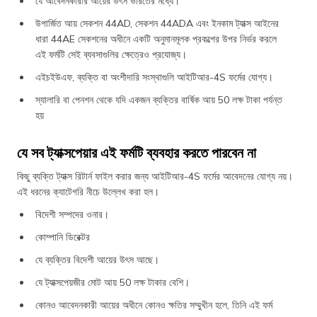
যে আবেদনকারীর আয়ের উৎস ভারতের মধ্যে।
উপার্জিত আয় সেকশন 44AD, সেকশন 44ADA এবং ইনকাম ট্যাক্স আইনের
ধারা 44AE সেকশনের অধীনে একটি অনুমানমূলক প্রকল্পের উপর নির্ভর করলে
এই ফর্মটি সেই ব্যবসাগুলির ক্ষেত্রেও প্রযোজ্য।
এইচইউএফ, ব্যক্তি বা অংশীদারি সংস্থাগুলি আইটিআর-4S ফর্মের যোগ্য।
স্যালারি বা পেনশন থেকে যদি একজন ব্যক্তির বার্ষিক আয় 50 লক্ষ টাকা পর্যন্ত
হয়
যে সব ট্যাক্সপেয়ার এই ফর্মটি ব্যবহার করতে পারবেন না
কিছু ব্যক্তি ট্যাক্স রিটার্ন ফাইল করার জন্য আইটিআর-4S ফর্মের আবেদনের যোগ্য নয়।
এই ধরনের ক্যাটেগরি নীচে উল্লেখ করা হল।
বিদেশী সম্পদের ওনার।
কোম্পানি ডিরেক্টর
যে ব্যক্তির বিদেশী আয়ের উৎস আছে।
যে ট্যাক্সপেয়জীর মোট আয় 50 লক্ষ টাকার বেশি।
কোনও আবেদনকারী আয়ের অধীনে কোনও ক্ষতির সম্মুখীন হলে, তিনি এই ফর্ম