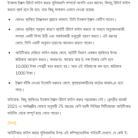
ইনকাম ট্যাক্স রিটার্ন ফাইল করার সুবিধাগুলি সম্পর্কে আপনি এখন জানেন, কিন্তু রিটার্ন ফাইল
করতে ব্যর্থ হলে কি হবে, তার কিছু ফলাফল এখানে দেওয়া হয়েছে:
কোনও ব্যক্তি ট্যাক্সেবল স্ল্যাবে থাকলে, তিনি ইনকাম ট্যাক্স নোটিশ পাবেন।
কোনও ব্যক্তি প্রকৃত কারণে আইটি রিটার্ন ফাইল করতে না পারলে অনুমোদনকারী
সংস্থা একটি বিশদ চিঠি এবং সমর্থনকারী ডকুমেন্ট গ্রহণ করবে। এই ধরনের
কেসে, তিনি একটি অনুদান ত্রাণের আবেদন করতে পারেন।
আইটিআর দেরিতে ফাইল করার কেসে, আইটি বিভাগ একজন ব্যক্তির উপর
জরিমানা আরোপ করবে। সাধারণত, কারোর আয় 5 লক্ষ টাকার বেশি হলে
10,000 টাকা পেনাল্টি বহন করতে হয়। আয় এই পরিমাণের কম হলে, জরিমানা
1000 টাকা।
ট্যাক্স ফাঁকি দেওয়া ইত্যাদি গুরুতর কেসে, মূল্যায়নকারীদের কঠোর কারাদণ্ড হতে
পারে।
যাইহোক, কিছু ব্যক্তির ইনকাম ট্যাক্স রিটার্ন ফাইল করার প্রয়োজন নেই। কেন্দ্রীয় বাজেট
2021-এ অর্থমন্ত্রীর ঘোষণা অনুযায়ী 75 বছরের বেশি বয়সী সিনিয়র সিটিজেনরা আইটিআর
ফাইলিং থেকে সম্পূর্ণ ছাড় পেতে পারেন।
[উৎস]
আইটিআর ফাইল করার সুবিধাগুলির উপর এই কম্প্রিহেনসিভ গাইডটি দেখলে, যে কেউ ই-