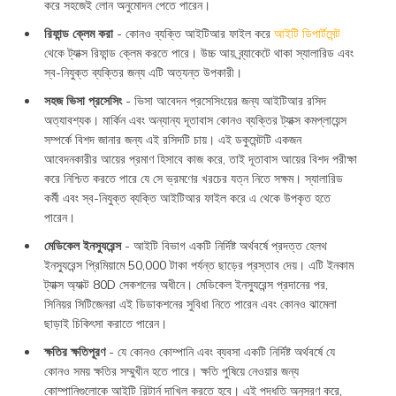
করে সহজেই লোন অনুমোদন পেতে পারেন।
রিফান্ড ক্লেম করা
- কোনও ব্যক্তি আইটিআর ফাইল করে
আইটি ডিপার্টমেন্ট
থেকে ট্যাক্স রিফান্ড ক্লেম করতে পারে। উচ্চ আয় ব্র্যাকেটে থাকা স্যালারিড এবং
স্ব-নিযুক্ত ব্যক্তির জন্য এটি অত্যন্ত উপকারী।
সহজ ভিসা প্রসেসিং
- ভিসা আবেদন প্রসেসিংয়ের জন্য আইটিআর রসিদ
অত্যাবশ্যক। মার্কিন এবং অন্যান্য দূতাবাস কোনও ব্যক্তির ট্যাক্স কমপ্লায়েন্স
সম্পর্কে বিশদ জানার জন্য এই রসিদটি চায়। এই ডকুমেন্টটি একজন
আবেদনকারীর আয়ের প্রমাণ হিসাবে কাজ করে, তাই দূতাবাস আয়ের বিশদ পরীক্ষা
করে নিশ্চিত করতে পারে যে সে ভ্রমণের খরচের যত্ন নিতে সক্ষম। স্যালারিড
কর্মী এবং স্ব-নিযুক্ত ব্যক্তি আইটিআর ফাইল করে এ থেকে উপকৃত হতে
পারেন।
মেডিকেল ইনস্যুরেন্স
- আইটি বিভাগ একটি নির্দিষ্ট অর্থবর্ষে প্রদত্ত হেলথ
ইনস্যুরেন্স প্রিমিয়ামে 50,000 টাকা পর্যন্ত ছাড়ের প্রস্তাব দেয়। এটি ইনকাম
ট্যাক্স অ্যাক্ট 80D সেকশনের অধীনে। মেডিকেল ইনস্যুরেন্স প্রদানের পর,
সিনিয়র সিটিজেনরা এই ডিডাকশনের সুবিধা নিতে পারেন এবং কোনও ঝামেলা
ছাড়াই চিকিৎসা করাতে পারেন।
ক্ষতির ক্ষতিপূরণ
- যে কোনও কোম্পানি এবং ব্যবসা একটি নির্দিষ্ট অর্থবর্ষে যে
কোনও সময় ক্ষতির সম্মুখীন হতে পারে। ক্ষতি পুষিয়ে নেওয়ার জন্য
কোম্পানিগুলোকে আইটি রিটার্ন দাখিল করতে হবে। এই পদ্ধতি অনুসরণ করে,