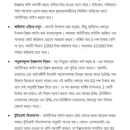
ট্যাক্সের ক্ষতি আগামী বছরে এগিয়ে নিয়ে যাওয়া যেতে পারে। যাইহোক, ভবিষ্যতে
ক্ষতি সাপেক্ষে ক্লেম করার জন্য মূল্যায়নকারীদের নির্ধারিত তারিখের আগে
আইটিআর ফাইল করতে হবে।
জরিমানা এড়িয়ে চলুন
- আগেই উল্লেখ করা হয়েছে, কিছু ব্যক্তির ক্ষেত্রে
ইনকাম ট্যাক্স ফাইল করা বাধ্যতামূলক। সময়মত আইটিআর ফাইলিং ব্যক্তি এবং
সংস্থার মোটা জরিমানা এড়াতে সহায়তা করবে। বার্ষিক আয় 5 লক্ষ টাকার বেশি
না হলে, আইটি বিভাগ 1000 টাকা জরিমানা করে। অন্যথায় 10,000 টাকা
পর্যন্ত জরিমানা হতে পারে।
অনুমানমূলক ট্যাক্সেশন স্কিম
- স্ব-নিযুক্ত ব্যক্তি ফর্ম নম্বর 4 -এর সাহায্যে
আইটিআর ফাইল করে ট্যাক্স ব্যবস্থার এই সুবিধা পেতে পারেন। স্থপতি,
ডাক্তার এবং আইনজীবী ইত্যাদি প্রফেশনালরা নিজের আয়ের মাত্র 50% লাভ
হিসাবে বিবেচনা করতে পারেন এবং এই জাতীয় ক্ষেত্রে আয় 50 লক্ষ টাকার কম
হলে সেই অনুযায়ী ট্যাক্স দিতে হবে। যে সব ব্যবসার বার্ষিক টার্নওভার 2 কোটি
টাকার কম তারাও এই স্কিম গ্রহণ করতে পারে এবং আয়ের 6% (ডিজিটাল
লেনদেনের ক্ষেত্রে) এবং 8% (নন-ডিজিটাল লেনদেনের ক্ষেত্রে) লাভ হিসাবে
ঘোষণা করতে পারে।
ইন্টারেস্ট ডিডাকশন
- আইটিআর ফাইল করলে হোম লোনের জন্য আবেদন করার
সময়ও ইন্টারেস্ট ডিডাকশনের অনুমতি পাওয়া যায়। কোনও এনআরআই-এর
ভারতে ভাড়া দেওয়া বা খালি প্রপার্টি থাকলে, তা ট্যাক্সযোগ্য সম্পত্তি হয়ে যায়