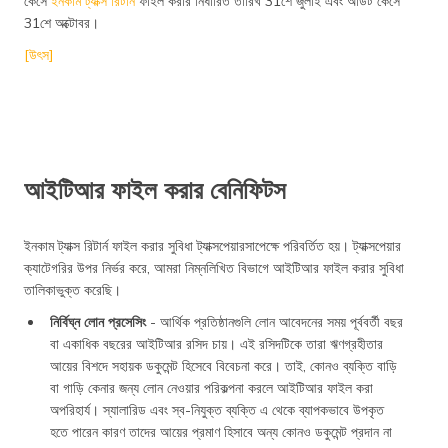
কেসে
ইনকাম ট্যাক্স রিটার্ন
ফাইল করার নির্ধারিত তারিখ 31শে জুলাই এবং অডিট কেসে
31শে অক্টোবর।
[উৎস]
আইটিআর ফাইল করার বেনিফিটস
ইনকাম ট্যাক্স রিটার্ন ফাইল করার সুবিধা ট্যাক্সপেয়ারসাপেক্ষে পরিবর্তিত হয়। ট্যাক্সপেয়ার
ক্যাটেগরির উপর নির্ভর করে, আমরা নিম্নলিখিত বিভাগে আইটিআর ফাইল করার সুবিধা
তালিকাভুক্ত করেছি।
নির্বিঘ্ন লোন প্রসেসিং
- আর্থিক প্রতিষ্ঠানগুলি লোন আবেদনের সময় পূর্ববর্তী বছর
বা একাধিক বছরের আইটিআর রসিদ চায়। এই রসিদটিকে তারা ঋণগ্রহীতার
আয়ের বিশদে সহায়ক ডকুমেন্ট হিসেবে বিবেচনা করে। তাই, কোনও ব্যক্তি বাড়ি
বা গাড়ি কেনার জন্য লোন নেওয়ার পরিকল্পনা করলে আইটিআর ফাইল করা
অপরিহার্য। স্যালারিড এবং স্ব-নিযুক্ত ব্যক্তি এ থেকে ব্যাপকভাবে উপকৃত
হতে পারেন কারণ তাদের আয়ের প্রমাণ হিসাবে অন্য কোনও ডকুমেন্ট প্রদান না