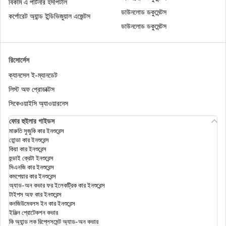
বিকাম এ পার্টনার হসপিটাল
ডাউনলোড ডকুমেন্টস
ইনকাম ট্যাক্স অ্যাক্টের 80DD
কর্পোরেট অ্যান্ড ইন্ডিভিজুয়াল এজেন্টস
ডাউনলোড ডকুমেন্টস
ইনকাম ট্যাক্স অ্যাক্টের সেকশন 148
রিসোর্সেস
ক্যানসেল ই-ম্যানডেট
ইনকাম ট্যাক্স অ্যাক্টের সেকশন 54EC
লিস্ট অফ প্রোডাক্টস
সিকেওয়াইসি অ্যাওয়ারনেস
ফোর হুইলার গাইডস
অনলাইনে কীভাবে আইটিআর ফাইল করবেন?
মারুতি সুজুকি কার ইনশুরেন্স
হোন্ডা কার ইনশুরেন্স
কিয়া কার ইনশুরেন্স
হুন্ডাই ক্রেটা ইনশুরেন্স
স্যালারিড এমপ্লয়ীদের ইনকাম ট্যাক্স ছাড়
সিএনজি কার ইনশুরেন্স
কমপেয়ার কার ইনশুরেন্স
অ্যাড-অন কভার ফর ইলেকট্রিক কার ইনশুরেন্স
টাইপস অফ কার ইনশুরেন্স
ইনকাম ট্যাক্স অ্যাক্টের সেকশন 154
কনজিউমেবলস ইন কার ইনশুরেন্স
ইঞ্জিন প্রোটেকশন কভার
কি অ্যান্ড লক রিপ্লেসমেন্ট অ্যাড-অন কভার