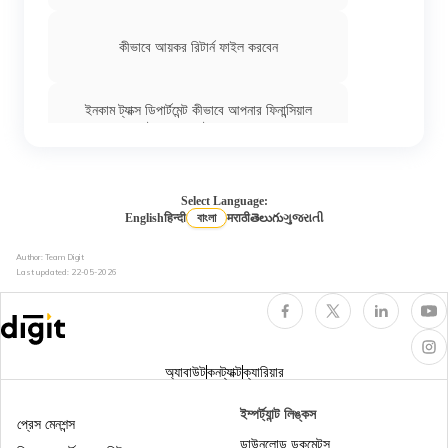
কীভাবে আয়কর রিটার্ন ফাইল করবেন
ইনকাম ট্যাক্স ডিপার্টমেন্ট কীভাবে আপনার ফিনান্সিয়াল
ট্রান্সাকশনস ট্র্যাক করে
ইনকাম ট্যাক্স অ্যাক্টের সেকশন 276B
Select Language:
English
हिन्दी
বাংলা
मराठी
తెలుగు
ગુજરાતી
Author: Team Digit
ইনকাম ট্যাক্সে আইটিআর 2 কাকে বলে
Last updated:
22-05-2026
ইনকাম ট্যাক্স অ্যাক্টের সেকশন 44AD
অ্যাবাউট
কনট্যাক্ট
ক্যারিয়ার
এনআরআইদের জন্য ইনকাম ট্যাক্স
ইম্পর্ট্যান্ট লিঙ্কস
প্রেস মেনশন্স
ডাউনলোড ডকুমেন্টস