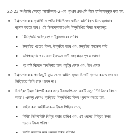
22-23 অর্থবর্ষের ক্ষেত্রে আইটিআর-2-এর প্রধান চেঞ্জগুলি নীচে তালিকাভুক্ত করা হল:
ট্যাক্সপেয়ারকে ক্যাপিটাল গেইন শিডিউলের অধীনে অতিরিক্ত ডিসক্লোজার
প্রদান করতে হবে। এই ডিসক্লোজারগুলি নিম্নলিখিত বিষয় সংক্রান্ত:
বিল্ডিং/জমি অধিগ্রহণ ও ট্রান্সফারের তারিখ
উন্নতির খরচের বিশদ, উন্নতির বছর এবং উন্নতির ইনডেক্স কস্ট
অধিগ্রহণের খরচ এবং ইনডেক্স কস্ট সংক্রান্ত পৃথক ঘোষণা
প্রপার্টি বিদেশে অবস্থিত হলে, কান্ট্রি কোড এবং জিপ কোড
ট্যাক্সপেয়ারকে প্রভিডেন্ট ফান্ড থেকে অর্জিত সুদের রিপোর্ট প্রদান করতে হবে যার
ভিত্তিতে তিনি ছাড় পাবেন না।
বিলম্বিত ট্যাক্স রিপোর্ট করার জন্য ইএসওপি-তে একটি নতুন শিডিউলের বিধান
আছে। এজন্য কোনও ব্যক্তির নিম্নলিখিত বিশদ প্রকাশ করতে হবে:
ফাইল করা আইটিআর-এ ট্যাক্স পিছিয়ে গেছে
নির্দিষ্ট সিকিউরিটি বিক্রি করার তারিখ এবং এই ধরনের বিক্রির উপর
প্রদেয় ট্যাক্স পরিমাণ
চলতি মূল্যায়ন বর্ষে প্রদেয় ট্যাক্স পরিমাণ