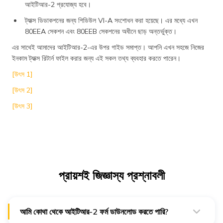
আইটিআর-2 প্রযোজ্য হবে।
ট্যাক্স ডিডাকশনের জন্য শিডিউল VI-A সংশোধন করা হয়েছে। এর মধ্যে এখন
80EEA সেকশন এবং 80EEB সেকশনের অধীনে ছাড় অন্তর্ভুক্ত।
এর সাথেই আমাদের আইটিআর-2-এর উপর গাইড সমাপ্ত। আপনি এখন সহজে নিজের
ইনকাম ট্যাক্স রিটার্ন ফাইল করার জন্য এই সকল তথ্য ব্যবহার করতে পারেন।
[উৎস 1]
[উৎস 2]
[উৎস 3]
প্রায়শই জিজ্ঞাস্য প্রশ্নাবলী
আমি কোথা থেকে আইটিআর-2 ফর্ম ডাউনলোড করতে পারি?