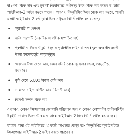
বা পেশা থেকে লাভ এবং মুনাফা' শিরোনামের অধীনস্থ উৎস থেকে আয় করেন না, তারা
আইটিআর-2 ফাইল করতে পারেন। অতএব, নিম্নলিখিত উৎস থেকে আয় করলে, আপনি
একটি আইটিআর-2 ফর্ম দ্বারা ইনকাম ট্যাক্স রিটার্ন ফাইল করার যোগ্য:
স্যালারি বা পেনশন
হাউস প্রপার্টি (একাধিক আবাসিক সম্পত্তি সহ)
প্রপার্টি বা ইনভেস্টমেন্ট বিক্রয়ে ক্যাপিটাল গেইন বা লস (স্বল্প এবং দীর্ঘমেয়াদী
উভয় ইনভেস্টমেন্ট অন্তর্ভুক্ত)
অন্যান্য উৎস থেকে আয়, যেমন লটারি থেকে পুরস্কার জেতা, ঘোড়দৌড়,
ইত্যাদি।
কৃষি থেকে 5,000 টাকার বেশি আয়
ভারতের বাইরে অর্জিত আয় (বিদেশী আয়)
বিদেশী সম্পদ থেকে আয়
এছাড়াও, কোনও ট্যাক্সপেয়ার কোম্পানি পরিচালক হলে বা কোনও কোম্পানির তালিকাবিহীন
ইকুইটি শেয়ারে ইনভেস্ট করলে, তাকে আইটিআর-2 দিয়ে রিটার্ন ফাইল করতে হবে।
তাহলে, কারা এই আইটিআর-2 ফর্মের আওতায় যোগ্য নয়? নিম্নলিখিত ক্যাটেগরিতে
ট্যাক্সপেয়ার আইটিআর-2 ফাইল করতে পারবেন না: