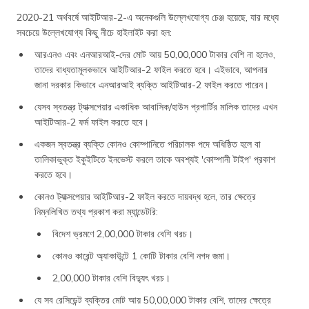
2020-21 অর্থবর্ষে আইটিআর-2-এ অনেকগুলি উল্লেখযোগ্য চেঞ্জ হয়েছে, যার মধ্যে
সবচেয়ে উল্লেখযোগ্য কিছু নীচে হাইলাইট করা হল:
আরএনও এবং এনআরআই-দের মোট আয় 50,00,000 টাকার বেশি না হলেও,
তাদের বাধ্যতামূলকভাবে আইটিআর-2 ফাইল করতে হবে। এইভাবে, আপনার
জানা দরকার কিভাবে এনআরআই ব্যক্তি আইটিআর-2 ফাইল করতে পারেন।
যেসব স্বতন্ত্র ট্যাক্সপেয়ার একাধিক আবাসিক/হাউস প্রপার্টির মালিক তাদের এখন
আইটিআর-2 ফর্ম ফাইল করতে হবে।
একজন স্বতন্ত্র ব্যক্তি কোনও কোম্পানিতে পরিচালক পদে অধিষ্ঠিত হলে বা
তালিকাভুক্ত ইকুইটিতে ইনভেস্ট করলে তাকে অবশ্যই 'কোম্পানী টাইপ' প্রকাশ
করতে হবে।
কোনও ট্যাক্সপেয়ার আইটিআর-2 ফাইল করতে দায়বদ্ধ হলে, তার ক্ষেত্রে
নিম্নলিখিত তথ্য প্রকাশ করা ম্যান্ডেটরি:
বিদেশ ভ্রমণে 2,00,000 টাকার বেশি খরচ।
কোনও কারেন্ট অ্যাকাউন্টে 1 কোটি টাকার বেশি নগদ জমা।
2,00,000 টাকার বেশি বিদ্যুৎ খরচ।
যে সব রেসিডেন্ট ব্যক্তির মোট আয় 50,00,000 টাকার বেশি, তাদের ক্ষেত্রে