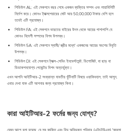
শিডিউল AL: এই সেকশনে বছর শেষে একজন ব্যক্তির সম্পদ এবং লায়াবিলিটি
নির্দেশ করে। কোনও ট্যাক্সপেয়ারের মোট আয় 50,00,000 টাকার বেশি হলে
তবেই এটি প্রযোজ্য।
শিডিউল FA: এই সেকশনে ভারতের বাইরের উৎস থেকে আয়ের পাশাপাশি যে
কোনও বিদেশী সম্পদের বিশদ উপলব্ধ।
শিডিউল 5A: এই সেকশনে স্বামী/ স্ত্রীর মধ্যে' একজনের আয়ের অংশের বিবৃতি
উপলব্ধ।
শিডিউল DI: এই সেকশনে ট্যাক্স-সেভিং ইনভেস্টমেন্ট, ডিপোজিট, বা ছাড় বা
ডিডাকশনযোগ্য পেমেন্টের বিশদ অন্তর্ভুক্ত।
এখন আপনি আইটিআর-2 সংক্রান্ত যাবতীয় খুঁটিনাটি বিষয়ে ওয়াকিবহাল, তাই আসুন,
এবার দেখা যাক এটি আপনার জন্য প্রযোজ্য কিনা।
কারা আইটিআর-2 ফর্মের জন্য যোগ্য?
যেমন আগে বলা হয়েছে, যে সব ব্যক্তি এবং হিন্দু অবিভক্ত পরিবার (এইচইউএফ) 'ব্যবসা