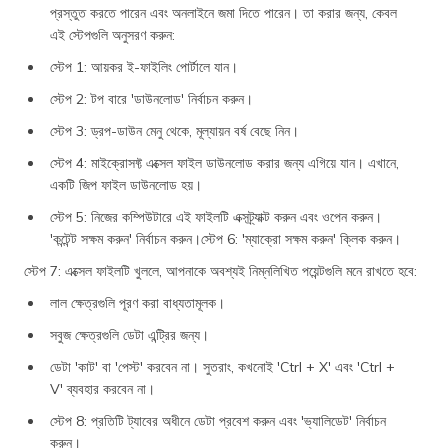
প্রস্তুত করতে পারেন এবং অনলাইনে জমা দিতে পারেন। তা করার জন্য, কেবল
এই স্টেপগুলি অনুসরণ করুন:
স্টেপ 1: আয়কর ই-ফাইলিং পোর্টালে যান।
স্টেপ 2: টপ বারে 'ডাউনলোড' নির্বাচন করুন।
স্টেপ 3: ড্রপ-ডাউন মেনু থেকে, মূল্যায়ন বর্ষ বেছে নিন।
স্টেপ 4: মাইক্রোসফ্ট এক্সেল ফাইল ডাউনলোড করার জন্য এগিয়ে যান। এখানে,
একটি জিপ ফাইল ডাউনলোড হয়।
স্টেপ 5: নিজের কম্পিউটারে এই ফাইলটি এক্সট্র্যাক্ট করুন এবং ওপেন করুন।
'কন্টেন্ট সক্ষম করুন' নির্বাচন করুন।স্টেপ 6: 'ম্যাক্রো সক্ষম করুন' ক্লিক করুন।
স্টেপ 7: এক্সেল ফাইলটি খুললে, আপনাকে অবশ্যই নিম্নলিখিত পয়েন্টগুলি মনে রাখতে হবে:
লাল ক্ষেত্রগুলি পূরণ করা বাধ্যতামূলক।
সবুজ ক্ষেত্রগুলি ডেটা এন্ট্রির জন্য।
ডেটা 'কাট' বা 'পেস্ট' করবেন না। সুতরাং, কখনোই 'Ctrl + X' এবং 'Ctrl +
V' ব্যবহার করবেন না।
স্টেপ 8: প্রতিটি ট্যাবের অধীনে ডেটা প্রবেশ করুন এবং 'ভ্যালিডেট' নির্বাচন
করুন।