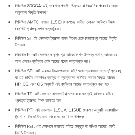
শিডিউল 80GGA: এই সেকশনে গ্রামীণ উন্নয়ন বা বৈজ্ঞানিক গবেষণার জন্য
অনুদানের বিবৃতি উপলব্ধ।
শিডিউল AMTC: এখানে 115JD সেকশনের অধীনে কোনও ব্যক্তির ট্যাক্স
ক্রেডিট ক্যালকুলেশন অন্তর্ভুক্ত।
শিডিউল SI: এই সেকশনে ট্যাক্সের জন্য বিশেষ রেটে চার্জযোগ্য আয়ের বিবৃতি
উপলব্ধ
শিডিউল EI: এই সেকশনে ছাড়প্রাপ্ত আয়ের বিশদ উপলব্ধ অর্থাৎ, আয়ের যে
অংশ কোনও ব্যক্তির মোট আয়ের মধ্যে অন্তর্ভুক্ত নয়।
শিডিউল SPI: এটি একজন ট্যাক্সপেয়ারের স্ত্রী/ অপ্রাপ্তবয়স্ক সন্তান/ পুত্রবধূ
বা এই জাতীয় যেকোনও ব্যক্তি বা ব্যক্তিদের সমিতির আয়ের বিবৃতি, যাদের
HP, CG, এবং OS অনুযায়ী এই ব্যক্তির আয়ের অন্তর্ভুক্ত করা হবে।
শিডিউল TR: এই সেকশনে একজন ট্যাক্সপেয়ারকে অবশ্যই ভারতের বাইরে
প্রদত্ত ট্যাক্সের বিশদ জানাতে হবে।
শিডিউল PTI: এই সেকশনে 115UA, 115UB সেকশন অনুযায়ী ব্যবসায়িক
ট্রাস্ট বা ইনভেস্টিং ফান্ড থেকে আয়ের বিশদ উপলব্ধ।
শিডিউল FSI : এই সেকশনে ভারতের বাইরে উদ্ভূত বা সঞ্চিত আয়ের একটি
বিবৃতি উপলব্ধ।