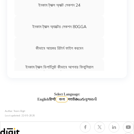
ইনকাম ট্যাক্স অ্যাক্ট সেকশন 24
ইনকাম ট্যাক্স অ্যাক্টের সেকশন 80GGA
কীভাবে আয়কর রিটার্ন ফাইল করবেন
ইনকাম ট্যাক্স ডিপার্টমেন্ট কীভাবে আপনার ফিনান্সিয়াল
ট্রান্সাকশনস ট্র্যাক করে
ইনকাম ট্যাক্স অ্যাক্টের সেকশন 276B
Select Language:
English
हिन्दी
বাংলা
मराठी
తెలుగు
ગુજરાતી
Author: Team Digit
ইনকাম ট্যাক্সে আইটিআর 2 কাকে বলে
Last updated:
22-05-2026