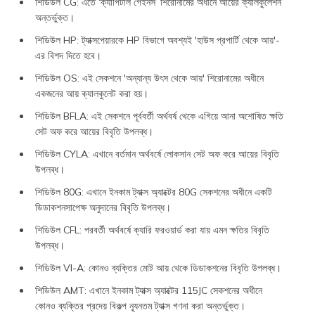
শিডিউল CG: এতে ‘ক্যাপিটাল গেইনস’ শিরোনামের অধীনে আয়ের ক্যালকুলেশন
অন্তর্ভুক্ত।
শিডিউল HP: ট্যাক্সপেয়ারকে HP বিভাগে অবশ্যই 'হাউস প্রপার্টি থেকে আয়'-
এর বিশদ দিতে হবে।
শিডিউল OS: এই সেকশনে 'অন্যান্য উৎস থেকে আয়' শিরোনামের অধীনে
একজনের আয় ক্যালকুলেট করা হয়।
শিডিউল BFLA: এই সেকশনে পূর্ববর্তী অর্থবর্ষ থেকে এগিয়ে আনা অশোষিত ক্ষতি
সেট অফ করে আয়ের বিবৃতি উপলব্ধ।
শিডিউল CYLA: এখানে বর্তমান অর্থবর্ষে লোকসান সেট অফ করে আয়ের বিবৃতি
উপলব্ধ।
শিডিউল 80G: এখানে ইনকাম ট্যাক্স অ্যাক্টের 80G সেকশনের অধীনে একটি
ডিডাকশনসাপেক্ষ অনুদানের বিবৃতি উপলব্ধ।
শিডিউল CFL: পরবর্তী অর্থবর্ষে ক্যারি ফরওয়ার্ড করা যায় এমন ক্ষতির বিবৃতি
উপলব্ধ।
শিডিউল VI-A: কোনও ব্যক্তির মোট আয় থেকে ডিডাকশনের বিবৃতি উপলব্ধ।
শিডিউল AMT: এখানে ইনকাম ট্যাক্স অ্যাক্টের 115JC সেকশনের অধীনে
কোনও ব্যক্তির প্রদেয় বিকল্প ন্যূনতম ট্যাক্স গণনা করা অন্তর্ভুক্ত।