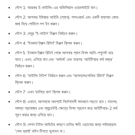
স্টেপ 1: আয়কর ই-ফাইলিং-এর অফিসিয়াল ওয়েবসাইটে যান।
স্টেপ 2: আপনার ইউজার আইডি (প্যান), পাসওয়ার্ড এবং একটি ক্যাপচা কোড
জমা দিয়ে পোর্টালে লগ ইন করুন।
স্টেপ 3: মেনুর 'ই-ফাইল' বিকল্প নির্বাচন করুন।
স্টেপ 4: 'ইনকাম ট্যাক্স রিটার্ন' বিকল্প ক্লিক করুন।
স্টেপ 5: ইনকাম ট্যাক্স রিটার্ন পেজে আপনার প্যান বিশদ অটো-পপুলেট হয়ে
যাবে। এখন, এগিয়ে যান এবং ‘অর্থবর্ষ’ এবং তারপর ‘আইটিআর ফর্ম নম্বর’
নির্বাচন করুন।
স্টেপ 6: 'ফাইলিং টাইপ' নির্বাচন করুন এবং 'আসল/সংশোধিত রিটার্ন' বিকল্প
ক্লিক করুন।
স্টেপ 7: এখন 'চালিয়ে যান' ক্লিক করুন।
স্টেপ 8: এখানে, আপনাকে অবশ্যই নির্দেশাবলী সাবধানে পড়তে হবে। তারপর,
সমস্ত প্রযোজ্য এবং ম্যান্ডেটরি ক্ষেত্রে বিশদ প্রবেশ করে আইটিআর-2 ফর্ম
পূরণ করার জন্য এগিয়ে যান।
স্টেপ 9: সেশন টাইম-আউটের কারণে ডেটার ক্ষতি এড়ানোর জন্য পর্যায়ক্রমে
'সেভ ড্রাফ্ট' বাটন টিপতে ভুলবেন না।