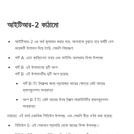
আইটিআর-2 কাঠামো
আইটিআর-2 এর অর্থ মূল্যায়ন করার পরে, আপনাকে বুঝতে হবে ফর্মটি বেশ
কয়েকটি উপাদান দিয়ে তৈরি, সেগুলি নিম্নরূপ:
পার্ট A: এতে ব্যক্তিগত তথ্য এবং ফাইলিং অবস্থার বিশদ উপলব্ধ
পার্ট B: এই উপাদানের দুটি অংশ:
পার্ট B: এই উপাদানটির দুটি অংশ রয়েছে:
পার্ট B-TI: ট্যাক্সের জন্য প্রযোজ্য আয়ের ক্ষেত্রে মোট আয়ের
ক্যালকুলেশন সংক্রান্ত
অংশ B-TTI: মোট আয়ের উপর ট্যাক্স লায়াবিলিটির ক্যালকুলেশন
সংক্রান্ত
তাছাড়া, এই ফর্মে একাধিক শিডিউল উপলব্ধ, এবং সেগুলি নীচে বর্ণনা করা হয়েছে:
শিডিউল S: এই সেকশনে স্যালারি থেকে আয়ের বিশদ উপলব্ধ।