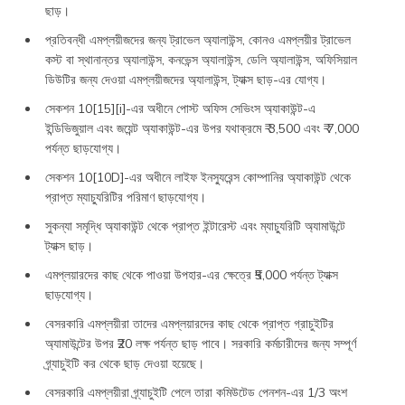
ছাড়।
প্রতিবন্ধী এমপ্লয়ীজদের জন্য ট্রাভেল অ্যালাউন্স, কোনও এমপ্লয়ীর ট্রাভেল
কস্ট বা স্থানান্তর অ্যালাউন্স, কনভেন্স অ্যালাউন্স, ডেলি অ্যালাউন্স, অফিসিয়াল
ডিউটির জন্য দেওয়া এমপ্লয়ীজদের অ্যালাউন্স, ট্যাক্স ছাড়-এর যোগ্য।
সেকশন 10[15][i]-এর অধীনে পোস্ট অফিস সেভিংস অ্যাকাউন্ট-এ
ইন্ডিভিজুয়াল এবং জয়েন্ট অ্যাকাউন্ট-এর উপর যথাক্রমে ₹ 3,500 এবং ₹ 7,000
পর্যন্ত ছাড়যোগ্য।
সেকশন 10[10D]-এর অধীনে লাইফ ইনস্যুরেন্স কোম্পানির অ্যাকাউন্ট থেকে
প্রাপ্ত ম্যাচ্যুরিটির পরিমাণ ছাড়যোগ্য।
সুকন্যা সমৃদ্ধি অ্যাকাউন্ট থেকে প্রাপ্ত ইন্টারেস্ট এবং ম্যাচ্যুরিটি অ্যামাউন্টে
ট্যাক্স ছাড়।
এমপ্লয়ারদের কাছ থেকে পাওয়া উপহার-এর ক্ষেত্রে ₹5,000 পর্যন্ত ট্যাক্স
ছাড়যোগ্য।
বেসরকারি এমপ্লয়ীরা তাদের এমপ্লয়ারদের কাছ থেকে প্রাপ্ত গ্রাচুইটির
অ্যামাউন্টের উপর ₹20 লক্ষ পর্যন্ত ছাড় পাবে। সরকারি কর্মচারীদের জন্য সম্পূর্ণ
গ্র্যাচুইটি কর থেকে ছাড় দেওয়া হয়েছে।
বেসরকারি এমপ্লয়ীরা গ্র্যাচুইটি পেলে তারা কমিউটেড পেনশন-এর 1/3 অংশ