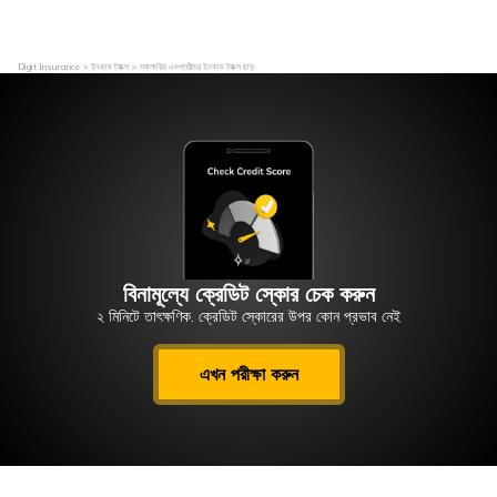
Digit Insurance
ইনকাম ট্যাক্স
স্যালারিড এমপ্লয়ীদের ইনকাম ট্যাক্স ছাড়
বিনামূল্যে ক্রেডিট স্কোর চেক করুন
২ মিনিটে তাৎক্ষণিক. ক্রেডিট স্কোরের উপর কোন প্রভাব নেই
এখন পরীক্ষা করুন