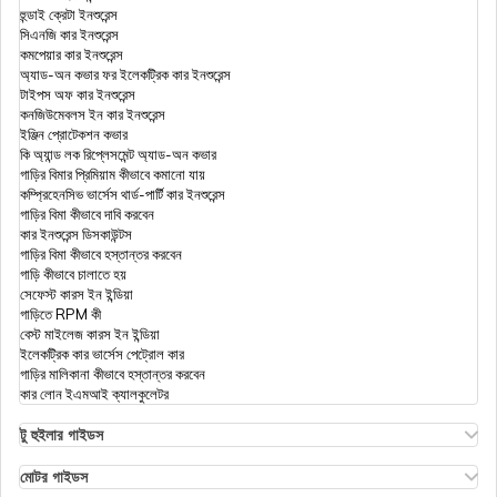
হুন্ডাই ক্রেটা ইনশুরেন্স
সিএনজি কার ইনশুরেন্স
কমপেয়ার কার ইনশুরেন্স
অ্যাড-অন কভার ফর ইলেকট্রিক কার ইনশুরেন্স
ইনকাম ট্যাক্স অ্যাক্টের সেকশন 154
টাইপস অফ কার ইনশুরেন্স
কনজিউমেবলস ইন কার ইনশুরেন্স
ইঞ্জিন প্রোটেকশন কভার
কি অ্যান্ড লক রিপ্লেসমেন্ট অ্যাড-অন কভার
ইনকাম ট্যাক্স অ্যাক্টের সেকশন 194J
গাড়ির বিমার প্রিমিয়াম কীভাবে কমানো যায়
কম্প্রিহেনসিভ ভার্সেস থার্ড-পার্টি কার ইনশুরেন্স
গাড়ির বিমা কীভাবে দাবি করবেন
কার ইনশুরেন্স ডিসকাউন্টস
টিডিএস (TDS)
গাড়ির বিমা কীভাবে হস্তান্তর করবেন
গাড়ি কীভাবে চালাতে হয়
সেফেস্ট কারস ইন ইন্ডিয়া
গাড়িতে RPM কী
ইনকাম ট্যাক্স অ্যাক্টের সেকশন 80TTA
বেস্ট মাইলেজ কারস ইন ইন্ডিয়া
ইলেকট্রিক কার ভার্সেস পেট্রোল কার
গাড়ির মালিকানা কীভাবে হস্তান্তর করবেন
কার লোন ইএমআই ক্যালকুলেটর
ইনকাম ট্যাক্স অ্যাক্টের সেকশন 80CCG
টু হুইলার গাইডস
ওলা এস১ ইনসুরেন্স
এথার এনার্জি বাইক ইনসুরেন্স
মোটর গাইডস
আইটিআর ফর্ম 26AS
হিরো স্প্লেন্ডর বাইক ইনসুরেন্স