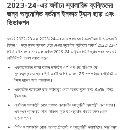
2023-24-এর অধীনে স্যালারিড ব্যক্তিদের
জন্য অনুমোদিত বর্তমান ইনকাম ট্যাক্স ছাড় এবং
ডিডাকশন
অর্থবর্ষ 2022-23 এবং 2023-24-এর জন্য প্রযোজ্য ইনকাম ট্যাক্স ডিডাকশনগুলি
নিম্নরূপ। নতুন ট্যাক্স ব্যবস্থা বেছে নেওয়া স্যলারিড ব্যক্তিরা অর্থবর্ষ 2022-23-এ
রিটার্ন ফাইল করার সময় এবং অর্থবর্ষ 2023-24-এ ট্যাক্স রিটার্ন প্ল্যান করার সময় এই
বেনিফিটগুলি গ্রহণ করতে পারেন।
এমপ্লয়ারেদের দ্বারা তাদের কর্মচারীর এনপিএস এবং ইপিএফ এবং
সুপারঅ্যানুয়েশন অ্যাকাউন্টে একটি অর্থবর্ষ-এ করা ₹7.5 লক্ষ পর্যন্ত কনট্রিবিউশন
ট্যাক্স ছাড়ের জন্য প্রযোজ্য।
এমপ্লয়ীজ প্রভিডেন্ট ফান্ড অ্যাকাউন্ট থেকে অর্জিত সুদের উপর 9.5% পর্যন্ত
ট্যাক্স ছাড়।
এনপিএস অ্যাকাউন্ট থেকে প্রাপ্ত এককালীন ম্যাচ্যুরিটি অ্যামাউন্ট এবং টায়ার I
এনপিএস অ্যাকাউন্ট থেকে আংশিক ফান্ড উইথড্রয়াল, উভয়ই ট্যাক্স থেকে
ছাড়প্রাপ্ত।
পিপিএফ অ্যাকাউন্ট থেকে প্রাপ্ত ইন্টারেস্ট বা ম্যাচ্যুরিটি অ্যামাউন্টের উপর ট্যাক্স