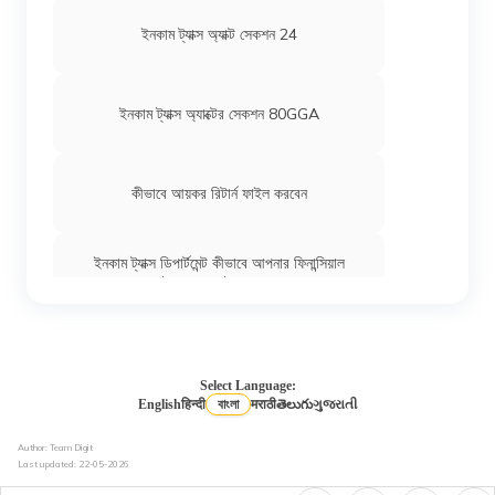
ইনকাম ট্যাক্স অ্যাক্ট সেকশন 24
ইনকাম ট্যাক্স অ্যাক্টের সেকশন 80GGA
কীভাবে আয়কর রিটার্ন ফাইল করবেন
ইনকাম ট্যাক্স ডিপার্টমেন্ট কীভাবে আপনার ফিনান্সিয়াল
ট্রান্সাকশনস ট্র্যাক করে
ইনকাম ট্যাক্স অ্যাক্টের সেকশন 276B
Select Language:
English
हिन्दी
বাংলা
मराठी
తెలుగు
ગુજરાતી
ইনকাম ট্যাক্সে আইটিআর 2 কাকে বলে
Author: Team Digit
Last updated:
22-05-2026