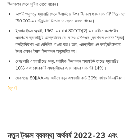
ডিডাকশন থেকে সুবিধা পেতে পারেন।
আপনি শুধুমাত্র স্যালারি থেকে উপার্জনের উপর 'ইনকাম ফ্রম স্যালারি' শিরোনামে
₹ 50,000-এর স্ট্যান্ডার্ড ডিডাকশন ক্লেম করতে পারেন।
ইনকাম ট্যাক্স অ্যাক্ট, 1961-এর ধারা 80CCD[2]-এর অধীনে এমপ্লয়ীর
এনপিএস অ্যাকাউন্টে এমপ্লয়ারের যে কোনও এনপিএস [ন্যাশনাল পেনসন স্কিম]
কনট্রিবিউশন-এর বেনিফিট পাওয়া যায়। তবে, এমপ্লয়ীজ ওন কনট্রিবিউশনের
উপর কোনও ট্যাক্স ডিডাকশন অনুমোদিত নয়।
বেসরকারি এমপ্লয়ীদের জন্য, সর্বাধিক ডিডাকশন অ্যামাউন্ট তাদের স্যালারির
10% এবং বেসরকারি এমপ্লয়ীদের জন্য তাদের স্যালারি 14%।
সেকশনের 80JJAA-এর অধীনে নতুন এমপ্লয়ী কস্ট 30% পর্যন্ত ডিডাক্টিবল।
[সূত্র]
নতুন ট্যাক্স ব্যবস্থা্ অর্থবর্ষ 2022-23 এবং