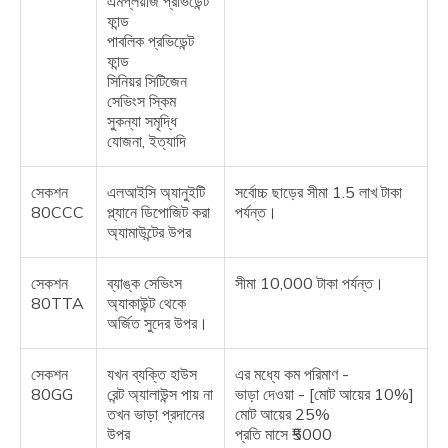
এমপ্লয়ীজ প্রভিডেন্ট
ফান্ড
পাবলিক প্রভিডেন্ট
ফান্ড
সিনিয়র সিটিজেন
সেভিংস স্কিম
সুকন্যা সমৃদ্ধি
যোজনা, ইত্যাদি
সেকশন
এলআইসি অ্যানুইটি
সর্বোচ্চ ছাড়ের সীমা 1.5 লাখ টাকা
80CCC
প্ল্যানে ডিপোজিট করা
পর্যন্ত।
অ্যামাউন্টের উপর
সেকশন
ব্যাঙ্ক সেভিংস
সীমা 10,000 টাকা পর্যন্ত।
80TTA
অ্যাকাউন্ট থেকে
অর্জিত সুদের উপর।
সেকশন
যখন ব্যক্তি হাউস
এর মধ্যে কম পরিমাণ -
80GG
রেন্ট অ্যালাউন্স পায় না
ভাড়া দেওয়া - [মোট আয়ের 10%]
তখন ভাড়া প্রদানের
মোট আয়ের 25%
উপর
প্রতি মাসে ₹5000