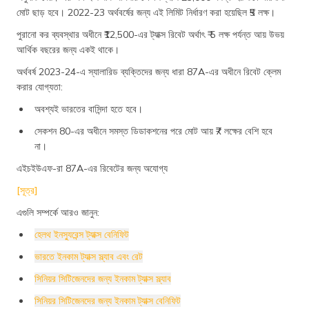
মোট ছাড় হবে। 2022-23 অর্থবর্ষের জন্য এই লিমিট নির্ধারণ করা হয়েছিল ₹5 লক্ষ।
পুরানো কর ব্যবস্থার অধীনে ₹12,500-এর ট্যাক্স রিবেট অর্থাৎ ₹ 5 লক্ষ পর্যন্ত আয় উভয়
আর্থিক বছরের জন্য একই থাকে।
অর্থবর্ষ 2023-24-এ স্যালারিড ব্যক্তিদের জন্য ধারা 87A-এর অধীনে রিবেট ক্লেম
করার যোগ্যতা:
অবশ্যই ভারতের বাসিন্দা হতে হবে।
সেকশন 80-এর অধীনে সমস্ত ডিডাকশনের পরে মোট আয় ₹7 লক্ষের বেশি হবে
না।
এইচইউএফ-রা 87A-এর রিবেটের জন্য অযোগ্য
[সূত্র]
এগুলি সম্পর্কে আরও জানুন:
হেলথ ইনস্যুরেন্স ট্যাক্স বেনিফিট
ভারতে ইনকাম ট্যাক্স স্ল্যাব এবং রেট
সিনিয়র সিটিজেনদের জন্য ইনকাম ট্যাক্স স্ল্যাব
সিনিয়র সিটিজেনদের জন্য ইনকাম ট্যাক্স বেনিফিট