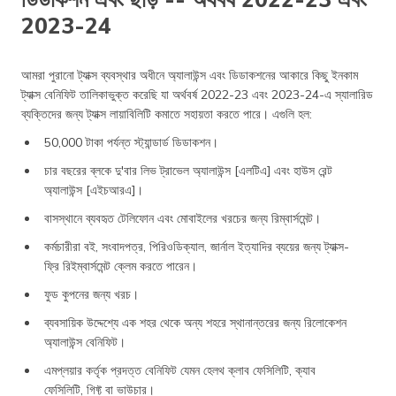
2023-24
আমরা পুরানো ট্যাক্স ব্যবস্থার অধীনে অ্যালাউন্স এবং ডিডাকশনের আকারে কিছু ইনকাম
ট্যাক্স বেনিফিট তালিকাভুক্ত করেছি যা অর্থবর্ষ 2022-23 এবং 2023-24-এ স্যালারিড
ব্যক্তিদের জন্য ট্যাক্স লায়াবিলিটি কমাতে সহায়তা করতে পারে। এগুলি হল:
50,000 টাকা পর্যন্ত স্ট্যান্ডার্ড ডিডাকশন।
চার বছরের ব্লকে দু'বার লিভ ট্রাভেল অ্যালাউন্স [এলটিএ] এবং হাউস রেন্ট
অ্যালাউন্স [এইচআরএ]।
বাসস্থানে ব্যবহৃত টেলিফোন এবং মোবাইলের খরচের জন্য রিম্বার্সমেন্ট।
কর্মচারীরা বই, সংবাদপত্র, পিরিওডিক্যাল, জার্নাল ইত্যাদির ব্যয়ের জন্য ট্যাক্স-
ফ্রি রিইম্বার্সমেন্ট ক্লেম করতে পারেন।
ফুড কুপনের জন্য খরচ।
ব্যবসায়িক উদ্দেশ্যে এক শহর থেকে অন্য শহরে স্থানান্তরের জন্য রিলোকেশন
অ্যালাউন্স বেনিফিট।
এমপ্লয়ার কর্তৃক প্রদত্ত বেনিফিট যেমন হেলথ ক্লাব ফেসিলিটি, ক্যাব
ফেসিলিটি, গিফ্ট বা ভাউচার।