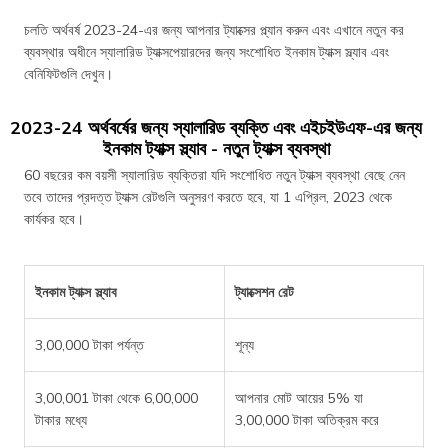
চলতি অর্থবর্ষ 2023-24-এর জন্য আপনার ট্যাক্সের প্ল্যান করুন এবং এখানে নতুন কর
ব্যবস্থার অধীনে স্যালারিড ট্যাক্সপেয়ারদের জন্য সংশোধিত ইনকাম ট্যাক্স স্ল্যাব এবং
বেনিফিটগুলি দেখুন।
2023-24 অর্থবর্ষের জন্য স্যালারিড ব্যক্তি এবং এইচইউএফ-এর জন্য
ইনকাম ট্যাক্স স্ল্যাব - নতুন ট্যাক্স ব্যবস্থা
60 বছরের কম বয়সী স্যালারিড ব্যক্তিরা যদি সংশোধিত নতুন ট্যাক্স ব্যবস্থা বেছে নেন
তবে তাদের প্রদত্ত ট্যাক্স রেটগুলি অনুসরণ করতে হবে, যা 1 এপ্রিল, 2023 থেকে
কার্যকর হবে।
ইনকাম ট্যাক্স স্ল্যাব
ট্যাক্সেশন রেট
3,00,000 টাকা পর্যন্ত
শূন্য
3,00,001 টাকা থেকে 6,00,000
আপনার মোট আয়ের 5% যা
টাকার মধ্যে
3,00,000 টাকা অতিক্রম করে