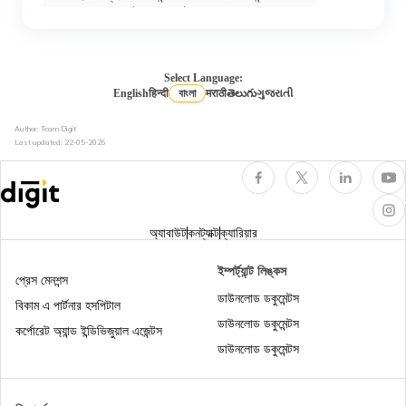
ট্রান্সাকশনস ট্র্যাক করে
ইনকাম ট্যাক্স অ্যাক্টের সেকশন 276B
Select Language:
English
हिन्दी
বাংলা
मराठी
తెలుగు
ગુજરાતી
Author: Team Digit
ইনকাম ট্যাক্সে আইটিআর 2 কাকে বলে
Last updated:
22-05-2026
ইনকাম ট্যাক্স অ্যাক্টের সেকশন 44AD
অ্যাবাউট
কনট্যাক্ট
ক্যারিয়ার
এনআরআইদের জন্য ইনকাম ট্যাক্স
ইম্পর্ট্যান্ট লিঙ্কস
প্রেস মেনশন্স
ডাউনলোড ডকুমেন্টস
বিকাম এ পার্টনার হসপিটাল
ডাউনলোড ডকুমেন্টস
ইনকাম ট্যাক্স অ্যাক্টের 80DD
কর্পোরেট অ্যান্ড ইন্ডিভিজুয়াল এজেন্টস
ডাউনলোড ডকুমেন্টস
ইনকাম ট্যাক্স অ্যাক্টের সেকশন 148