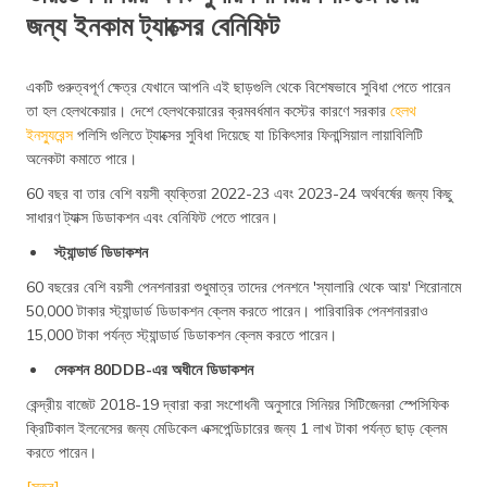
জন্য ইনকাম ট্যাক্সের বেনিফিট
একটি গুরুত্বপূর্ণ ক্ষেত্র যেখানে আপনি এই ছাড়গুলি থেকে বিশেষভাবে সুবিধা পেতে পারেন
তা হল হেলথকেয়ার। দেশে হেলথকেয়ারের ক্রমবর্ধমান কস্টের কারণে সরকার
হেলথ
ইনস্যুরেন্স
পলিসি গুলিতে ট্যাক্সের সুবিধা দিয়েছে যা চিকিৎসার ফিনান্সিয়াল লায়াবিলিটি
অনেকটা কমাতে পারে।
60 বছর বা তার বেশি বয়সী ব্যক্তিরা 2022-23 এবং 2023-24 অর্থবর্ষের জন্য কিছু
সাধারণ ট্যাক্স ডিডাকশন এবং বেনিফিট পেতে পারেন।
স্ট্যান্ডার্ড ডিডাকশন
60 বছরের বেশি বয়সী পেনশনাররা শুধুমাত্র তাদের পেনশনে 'স্যালারি থেকে আয়' শিরোনামে
50,000 টাকার স্ট্যান্ডার্ড ডিডাকশন ক্লেম করতে পারেন। পারিবারিক পেনশনাররাও
15,000 টাকা পর্যন্ত স্ট্যান্ডার্ড ডিডাকশন ক্লেম করতে পারেন।
সেকশন 80DDB-এর অধীনে ডিডাকশন
কেন্দ্রীয় বাজেট 2018-19 দ্বারা করা সংশোধনী অনুসারে সিনিয়র সিটিজেনরা স্পেসিফিক
ক্রিটিকাল ইলনেসের জন্য মেডিকেল এক্সপেন্ডিচারের জন্য 1 লাখ টাকা পর্যন্ত ছাড় ক্লেম
করতে পারেন।
[সূত্র]