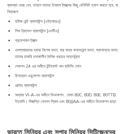
ব্যবস্থা বেছে নেন, তাহলে তাদের ইনকাম ট্যাক্সের কিছু বেনিফিট ত্যাগ করতে হবে, যা
নিম্নরূপ:
হাউজ রেন্ট অ্যালাউন্স [এইচআরএ]
লিভ ট্রাভেল অ্যালাউন্স [এলটিএ]
প্রফেশনাল ট্যাক্স
এমপ্লয়ারদের দ্বারা বিশেষ ভাতা, যার মধ্যে কনভেয়েন্স ভাতা, স্থানান্তর ভাতা,
তাদের চাকরি চলাকালীন দৈনিক খরচের অন্তর্ভুক্ত
সেকশন 24 এর অধীনে ইন্টারেস্ট অন হাউসিং লোন
চিলড্রেন এডুকেশন অ্যালাউন্স
হেল্পার অ্যালাউন্স
অধ্যায় VI-A-এর অধীনে ডিডাকশন , যেমন 80C, 80D, 80E, 80TTB,
ইত্যাদি। বিজ্ঞপ্তি পেনশন স্কিম এবং 80JJAA-এর অধীনে ডিডাকশন ছাড়া
ভারতে সিনিয়র এবং সুপার সিনিয়র সিটিজেনদের