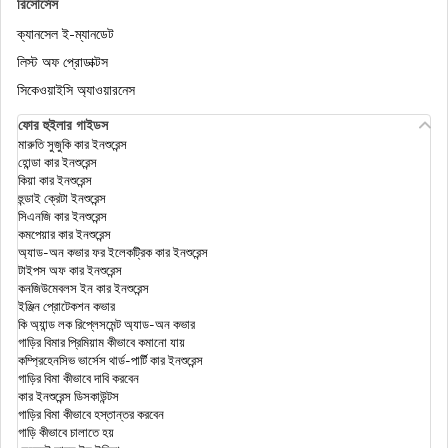
রিসোর্সেস
ক্যানসেল ই-ম্যানডেট
ইনকাম ট্যাক্স অ্যাক্টের সেকশন 54EC
লিস্ট অফ প্রোডাক্টস
সিকেওয়াইসি অ্যাওয়ারনেস
ফোর হুইলার গাইডস
অনলাইনে কীভাবে আইটিআর ফাইল করবেন?
মারুতি সুজুকি কার ইনশুরেন্স
হোন্ডা কার ইনশুরেন্স
কিয়া কার ইনশুরেন্স
হুন্ডাই ক্রেটা ইনশুরেন্স
স্যালারিড এমপ্লয়ীদের ইনকাম ট্যাক্স ছাড়
সিএনজি কার ইনশুরেন্স
কমপেয়ার কার ইনশুরেন্স
অ্যাড-অন কভার ফর ইলেকট্রিক কার ইনশুরেন্স
টাইপস অফ কার ইনশুরেন্স
ইনকাম ট্যাক্স অ্যাক্টের সেকশন 154
কনজিউমেবলস ইন কার ইনশুরেন্স
ইঞ্জিন প্রোটেকশন কভার
কি অ্যান্ড লক রিপ্লেসমেন্ট অ্যাড-অন কভার
গাড়ির বিমার প্রিমিয়াম কীভাবে কমানো যায়
ইনকাম ট্যাক্স অ্যাক্টের সেকশন 194J
কম্প্রিহেনসিভ ভার্সেস থার্ড-পার্টি কার ইনশুরেন্স
গাড়ির বিমা কীভাবে দাবি করবেন
কার ইনশুরেন্স ডিসকাউন্টস
গাড়ির বিমা কীভাবে হস্তান্তর করবেন
টিডিএস (TDS)
গাড়ি কীভাবে চালাতে হয়