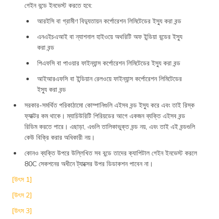
গেইন বন্ডে ইনভেস্ট করতে হবে:
আরইসি বা গ্রামীণ বিদ্যুতায়ন কর্পোরেশন লিমিটেডের ইস্যু করা বন্ড
এনএইচএআই বা ন্যাশনাল হাইওয়ে অথরিটি অফ ইন্ডিয়া বন্ডের ইস্যু
করা বন্ড
পিএফসি বা পাওয়ার ফাইন্যান্স কর্পোরেশন লিমিটেডের ইস্যু করা বন্ড
আইআরএফসি বা ইন্ডিয়ান রেলওয়ে ফাইন্যান্স কর্পোরেশন লিমিটেডের
ইস্যু করা বন্ড
সরকার-সমর্থিত পরিকাঠামো কোম্পানিগুলি এইসব বন্ড ইস্যু করে এবং তাই রিস্ক
ফ্যাক্টর কম থাকে। ম্যাচিউরিটি পিরিয়ডের আগে একজন ব্যক্তি এইসব বন্ড
রিডিম করতে পারে। এছাড়া, এগুলি তালিকাভুক্ত বন্ড নয়, এবং তাই এই বন্ডগুলি
কেউ বিক্রি করার অধিকারী নয়।
কোনও ব্যক্তি উপরে উল্লিখিত সব বন্ডে তাদের ক্যাপিটাল গেইন ইনভেস্ট করলে
80C সেকশনের অধীনে ট্যাক্সের উপর ডিডাকশন পাবেন না।
[উৎস 1]
[উৎস 2]
[উৎস 3]