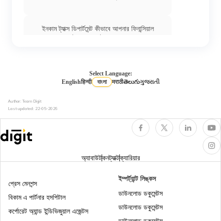
ইনকাম ট্যাক্স ডিপার্টমেন্ট কীভাবে আপনার ফিনান্সিয়াল
ট্রান্সাকশনস ট্র্যাক করে
ইনকাম ট্যাক্স অ্যাক্টের সেকশন 276B
Select Language:
English
हिन्दी
বাংলা
मराठी
తెలుగు
ગુજરાતી
Author: Team Digit
ইনকাম ট্যাক্সে আইটিআর 2 কাকে বলে
Last updated:
22-05-2026
ইনকাম ট্যাক্স অ্যাক্টের সেকশন 44AD
অ্যাবাউট
কনট্যাক্ট
ক্যারিয়ার
এনআরআইদের জন্য ইনকাম ট্যাক্স
ইম্পর্ট্যান্ট লিঙ্কস
প্রেস মেনশন্স
ডাউনলোড ডকুমেন্টস
বিকাম এ পার্টনার হসপিটাল
ডাউনলোড ডকুমেন্টস
ইনকাম ট্যাক্স অ্যাক্টের 80DD
কর্পোরেট অ্যান্ড ইন্ডিভিজুয়াল এজেন্টস
ডাউনলোড ডকুমেন্টস