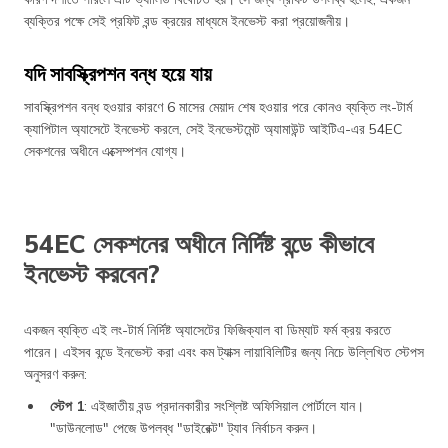
ব্যক্তির পক্ষে সেই প্রফিট বন্ড ক্রয়ের মাধ্যমে ইনভেস্ট করা প্রয়োজনীয়।
যদি সাবস্ক্রিপশন বন্ধ হয়ে যায়
সাবস্ক্রিপশন বন্ধ হওয়ার কারণে 6 মাসের মেয়াদ শেষ হওয়ার পরে কোনও ব্যক্তি লং-টার্ম
ক্যাপিটাল অ্যাসেটে ইনভেস্ট করলে, সেই ইনভেস্টমেন্ট অ্যামাউন্ট আইটিএ-এর 54EC
সেকশনের অধীনে এক্সেম্পশন যোগ্য।
54EC সেকশনের অধীনে নির্দিষ্ট বন্ডে কীভাবে
ইনভেস্ট‌ করবেন?
একজন ব্যক্তি এই লং-টার্ম নির্দিষ্ট অ্যাসেটের ফিজিক্যাল বা ডিম্যাট ফর্ম ক্রয় করতে
পারেন। এইসব বন্ডে ইনভেস্ট করা এবং কম ট্যাক্স লায়াবিলিটির জন্য নিচে উল্লিখিত স্টেপস
অনুসরণ করুন:
স্টেপ 1
: এইজাতীয় বন্ড প্রদানকারীর সংশ্লিষ্ট অফিসিয়াল পোর্টালে যান।
"ডাউনলোড" পেজে উপলব্ধ "ডাইরেক্ট" ট্যাব নির্বাচন করুন।