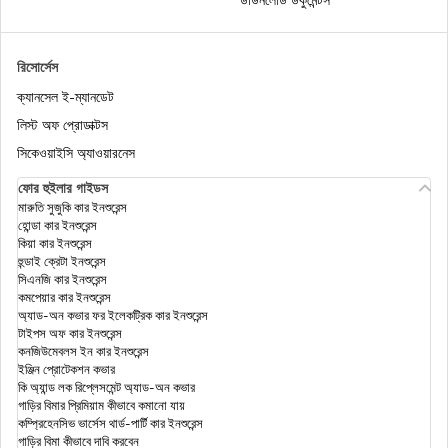
ইনকাম ট্যাক্স অ্যাক্টের সেকশন 148
রিসোর্সেস
ক্যানসেল ই-ম্যানডেট
ইনকাম ট্যাক্স অ্যাক্টের সেকশন 54EC
লিস্ট অফ প্রোডাক্টস
সিকেওয়াইসি অ্যাওয়ারনেস
ফোর হুইলার গাইডস
অনলাইনে কীভাবে আইটিআর ফাইল করবেন?
মারুতি সুজুকি কার ইনশুরেন্স
হোন্ডা কার ইনশুরেন্স
কিয়া কার ইনশুরেন্স
হুন্ডাই ক্রেটা ইনশুরেন্স
স্যালারিড এমপ্লয়ীদের ইনকাম ট্যাক্স ছাড়
সিএনজি কার ইনশুরেন্স
কমপেয়ার কার ইনশুরেন্স
অ্যাড-অন কভার ফর ইলেকট্রিক কার ইনশুরেন্স
টাইপস অফ কার ইনশুরেন্স
ইনকাম ট্যাক্স অ্যাক্টের সেকশন 154
কনজিউমেবলস ইন কার ইনশুরেন্স
ইঞ্জিন প্রোটেকশন কভার
কি অ্যান্ড লক রিপ্লেসমেন্ট অ্যাড-অন কভার
গাড়ির বিমার প্রিমিয়াম কীভাবে কমানো যায়
ইনকাম ট্যাক্স অ্যাক্টের সেকশন 194J
কম্প্রিহেনসিভ ভার্সেস থার্ড-পার্টি কার ইনশুরেন্স
গাড়ির বিমা কীভাবে দাবি করবেন