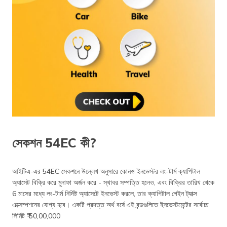
সেকশন 54EC কী?
আইটিএ-এর 54EC সেকশনে উল্লেখ অনুসারে কোনও ইনভেস্টর লং-টার্ম ক্যাপিটাল
অ্যাসেট বিক্রি করে মুনাফা অর্জন করে - স্থাবর সম্পত্তি হলেও, এবং বিক্রির তারিখ থেকে
6 মাসের মধ্যে লং-টার্ম নির্দিষ্ট অ্যাসেটে ইনভেস্ট করলে, তার ক্যাপিটাল গেইন ট্যাক্স
এক্সেম্পশনের যোগ্য হবে। একটি প্রদত্ত অর্থ বর্ষে এই বন্ডগুলিতে ইনভেস্টমেন্টের সর্বোচ্চ
লিমিট ₹ 50,00,000