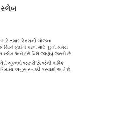
સ્લેબ
માટે તમારા ટેક્સની યોજના
સ રિટર્ન ફાઈલ કરવા માટે પૂરતો સમય
 સ્લેબ અને દરો વિશે જાણવું જરુરી છે.
રો ચૂકવવો જરૂરી છે, જેની વાર્ષિક
નિયમો અનુસાર નક્કી કરવામાં આવે છે.