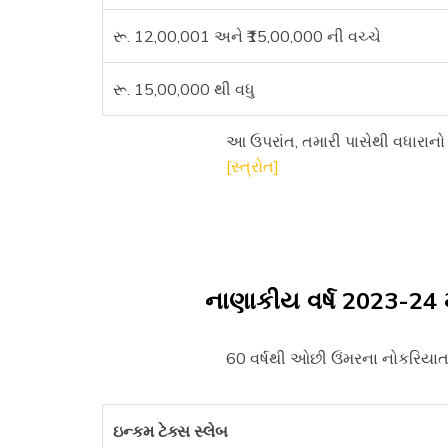
રૂ. 12,00,001 અને ₹15,00,000 ની વચ્ચે
રૂ. 15,00,000 થી વધુ
આ ઉપરાંત, તમારી પાસેથી વધારાન
[સ્ત્રોત]
નાણાકીય વર્ષ 2023-24 મ
60 વર્ષથી ઓછી ઉંમરના નોકરિયાત 
ઇન્કમ ટેક્સ સ્લેબ