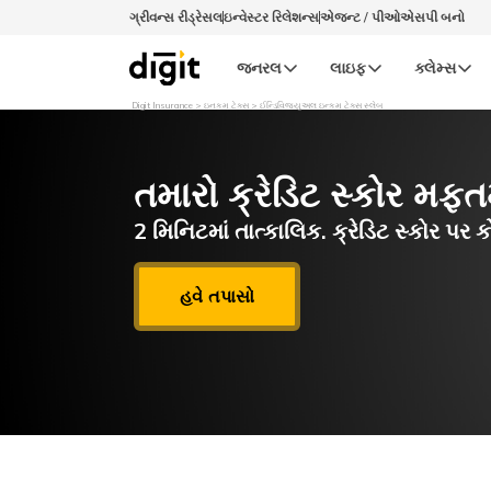
ગ્રીવન્સ રીડ્રેસલ
ઇન્વેસ્ટર રિલેશન્સ
એજન્ટ / પીઓએસપી બનો
જનરલ
લાઇફ
ક્લેમ્સ
Digit Insurance
ઇનકમ ટેક્સ
ઈન્ડિવિજ્યુઅલ ઇન્કમ ટેક્સ સ્લેબ
તમારો ક્રેડિટ સ્કોર મફત
2 મિનિટમાં તાત્કાલિક. ક્રેડિટ સ્કોર પ
હવે તપાસો