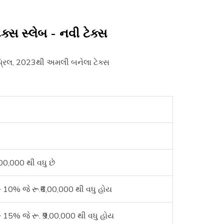
ક્સ સ્લેબ - નવી ટેક્સ
એપ્રિલ, 2023થી અમલી બનેલા ટેક્સ
0,000 થી વધુ છે
 10% જે રૂ.₹6,00,000 થી વધુ હોય
15% જે રૂ. ₹9,00,000 થી વધુ હોય