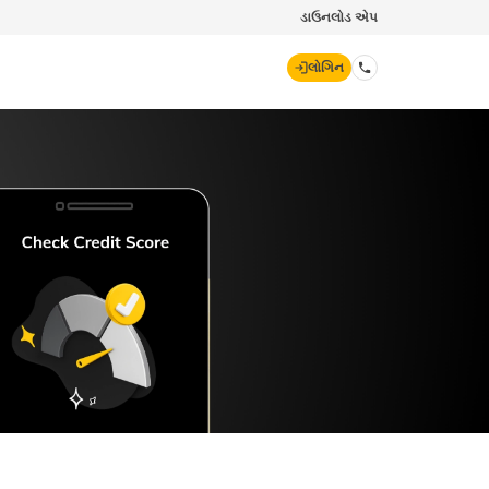
ડાઉનલોડ એપ
લોગિન
ડિજિટ જનરલ
70260 61234
hello@godigit.com