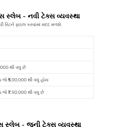
 સ્લેબ - નવી ટેક્સ વ્યવસ્થા
ી રિટર્ન ફાઇલ કરવામાં મદદ મળશે.
000 થી વધુ છે
જે ₹5,00,000 થી વધુ હોય
ે ₹7,50,000 થી વધુ છે
સ્લેબ - જૂની ટેક્સ વ્યવસ્થા