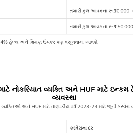
તમારી કુલ આવકના રૂ.₹90,000 +
તમારી કુલ આવકના રૂ.₹1,50,000
ો 4% હેલ્થ અને શિક્ષણ ઉપકર પણ વસૂલવામાં આવશે.
ાટે નોકરિયાત વ્યક્તિ અને HUF માટે ઇન્કમ ટ
વ્યવસ્થા
વ્યક્તિઓ અને HUF માટે નાણાકીય વર્ષ 2023-24 માટે જૂની કરવેરા વ્
કરવેરાના દર