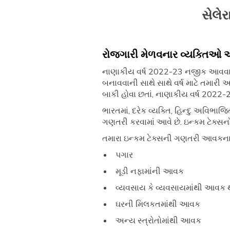
સેલે
રોજગારી મેળવનાર વ્યક્તિઓ અન
નાણાકીય વર્ષ 2022-23 નજીક આવવાની 
બનાવવાની સાથે સાથે વર્ષ માટે તમારી
બાકી હોવા છતાં, નાણાકીય વર્ષ 2022-2
ભારતમાં, દરેક વ્યક્તિ, હિન્દુ અવિભા
ગણતરી કરવામાં આવે છે. ઇન્કમ ટેક્સ
તમારા ઇન્કમ ટેક્સની ગણતરી આવકના 5
પગાર
મૂડી નફામાંની આવક
વ્યવસાય કે વ્યવસાયમાંથી આવક
ઘરની મિલકતમાંથી આવક
અન્ય સ્ત્રોતોમાંથી આવક