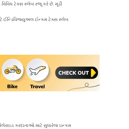
િધ ટેક્સ સ્લેબ રજૂ કરે છે. મૂડી
ે ઈન્ડિવિજ્યુઅલ ઈન્કમ ટેક્સ સ્લેબ
ેલેરાઇડ કરદાતાઓ માટે સુધારેલા ઇન્કમ