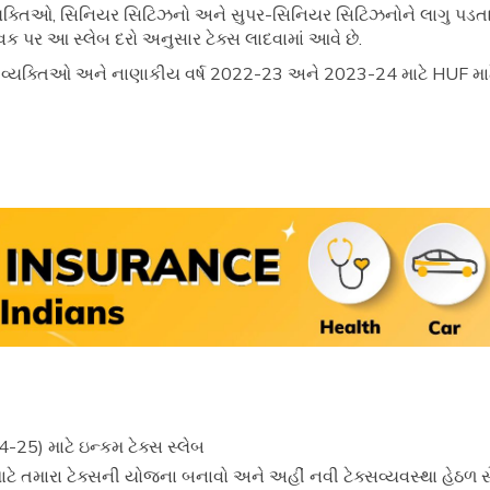
યક્તિઓ, સિનિયર સિટિઝનો અને સુપર-સિનિયર સિટિઝનોને લાગુ પડતા વિવ
ક પર આ સ્લેબ દરો અનુસાર ટેક્સ લાદવામાં આવે છે.
ડ વ્યક્તિઓ અને નાણાકીય વર્ષ 2022-23 અને 2023-24 માટે HUF માટ
25) માટે ઇન્કમ ટેક્સ સ્લેબ
ાટે તમારા ટેક્સની યોજના બનાવો અને અહીં નવી ટેક્સવ્યવસ્થા હેઠળ સ