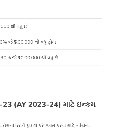
000 થી વધુ છે
% જે ₹5,00,000 થી વધુ હોય
30% જે ₹10,00,000 થી વધુ છે
2-23 (AY 2023-24) માટે ઇન્કમ
તેમના રિટર્ન ફાઇલ કરે. આમ કરવા માટે, નીચેના