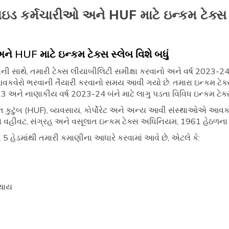
રાઇડ કર્મચારીઓ અને HUF માટે ઇન્કમ ટેક્સ 
ે HUF માટે ઇન્કમ ટેક્સ સ્લેબ વિશે બધું
સાથે, તમારી ટેક્સ લીયાબીલિટી સમીક્ષા કરવાનો અને વર્ષ 2023-24 
 આવકવેરો ભરવાની તૈયારી કરવાનો સમય આવી ગયો છે. તમારા ઇન્કમ ટેક્
3 અને નાણાકીય વર્ષ 2023-24 બંને માટે લાગુ પડતા વિવિધ ઇન્કમ ટેક્સ
જિત કુટુંબ (HUF), વ્યવસાય, કોર્પોરેટ અને અન્ય આવી સંસ્થાઓએ આવકવે
નો વહીવટ, સંગ્રહ અને વસૂલાત ઇન્કમ ટેક્સ અધિનિયમ, 1961 હેઠળના 
 હેડમાંથી તમારી કમાણીના આધારે કરવામાં આવે છે, એટલે કે:
 થાય