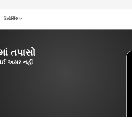
રિસોર્સિસ
માં તપાસો
ર કોઈ અસર નહીં