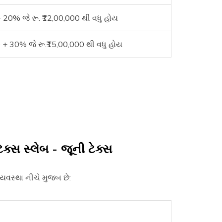
 20% જે રૂ. ₹12,00,000 થી વધુ હોય
 + 30% જે રૂ.₹15,00,000 થી વધુ હોય
ેક્સ સ્લેબ -
જૂની ટેક્સ
યવસ્થા નીચે મુજબ છે: