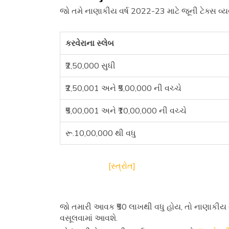
જો તમે નાણાકીય વર્ષ 2022-23 માટે જૂની ટેક્સ વ્ય
કરવેરાના સ્લેબ
₹2,50,000 સુધી
₹2,50,001 અને ₹5,00,000 ની વચ્ચે
₹5,00,001 અને ₹10,00,000 ની વચ્ચે
રૂ.10,00,000 થી વધુ
[સ્ત્રોત]
જો તમારી આવક ₹50 લાખથી વધુ હોય, તો નાણાકીય વર
વસૂલવામાં આવશે.