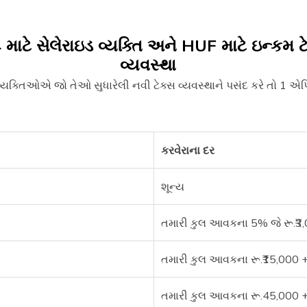
માટે સેલેરાઇડ વ્યક્તિ અને HUF માટે ઇન્કમ ટે
વ્યવસ્થા
વ્યક્તિઓએ જો તેઓ સુધારેલી નવી ટેક્સ વ્યવસ્થાને પસંદ કરે તો 1 
કરવેરાના દર
શૂન્ય
તમારી કુલ આવકના 5% જે રૂ.₹3,0
તમારી કુલ આવકના રૂ.₹15,000 +
તમારી કુલ આવકના રૂ.45,000 + 