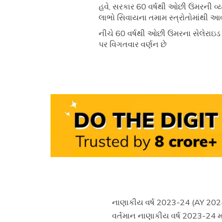
હવે, સરકાર 60 વર્ષથી ઓછી ઉંમરની વ્
લાભો સિવાયના તમામ સ્ત્રોતોમાંથી આવ
નીચે 60 વર્ષથી ઓછી ઉંમરના સેલેરાઇ
પર વિગતવાર વર્ણન છે
નાણાકીય વર્ષ 2023-24 (AY 2024-
વર્તમાન નાણાકીય વર્ષ 2023-24 મ