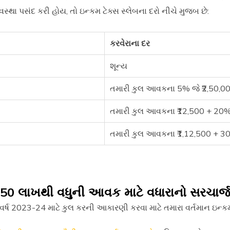
વસ્થા પસંદ કરી હોય, તો ઇન્કમ ટેક્સ સ્લેબના દરો નીચે મુજબ છે:
કરવેરાના દર
શૂન્ય
તમારી કુલ આવકના 5% જે ₹2,50,000
તમારી કુલ આવકના ₹12,500 + 20% 
તમારી કુલ આવકના ₹1,12,500 + 30%
50 લાખથી વધુની આવક માટે વધારાનો સરચાર્
્ષ 2023-24 માટે કુલ કરની આકારણી કરવા માટે તમારા વર્તમાન ઇન્કમ