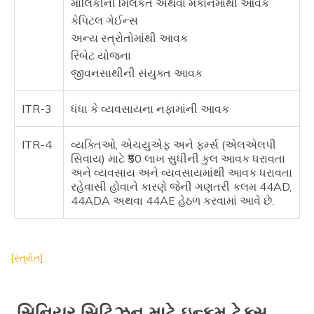
માલિકીની મિલકત અથવા મકાનમાંથી આવક
કેપિટલ ગેઈન્સ
અન્ય સ્ત્રોતોમાંથી આવક
રિબેટ યોજના
જીવનસાથીની સંયુક્ત આવક
ITR-3
ધંધા કે વ્યવસાયના નફામાંની આવક
ITR-4
વ્યક્તિઓ, એચયુએફ અને ફર્મ્સ (એલએલપી
સિવાય) માટે ₹50 લાખ સુધીની કુલ આવક ધરાવતા
અને વ્યવસાય અને વ્યવસાયમાંથી આવક ધરાવતા
રહેવાસી હોવાને કારણે જેની ગણતરી કલમ 44AD,
44ADA અથવા 44AE હેઠળ કરવામાં આવે છે.
[સ્ત્રોત]
સિનિયર સિટિઝન માટે ઇન્કમ ટેક્સ