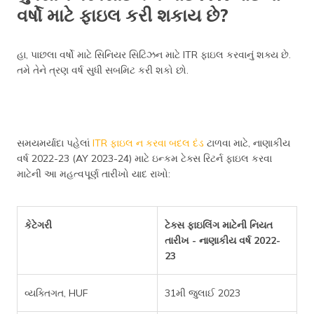
વર્ષો માટે ફાઇલ કરી શકાય છે?
હા, પાછલા વર્ષો માટે સિનિયર સિટિઝન માટે ITR ફાઇલ કરવાનું શક્ય છે.
તમે તેને ત્રણ વર્ષ સુધી સબમિટ કરી શકો છો.
સમયમર્યાદા પહેલાં
ITR ફાઇલ ન કરવા બદલ દંડ
ટાળવા માટે, નાણાકીય
વર્ષ 2022-23 (AY 2023-24) માટે ઇન્કમ ટેક્સ રિટર્ન ફાઇલ કરવા
માટેની આ મહત્વપૂર્ણ તારીખો યાદ રાખો:
કેટેગરી
ટેક્સ ફાઇલિંગ માટેની નિયત
તારીખ - નાણાકીય વર્ષ 2022-
23
વ્યક્તિગત, HUF
31મી જુલાઈ 2023