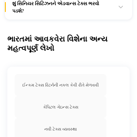
લઈ શકે છે. નવી ટેક્સ વ્યવસ્થા હેઠળ, તેઓ નાણાકીય વર્ષ 2022-
શું સિનિયર સિટિઝનને એડવાન્સ ટેક્સ ભરવો
23 માટે ₹2.5 લાખ અને નાણાકીય વર્ષ 2023-24 માટે ₹3 લાખ
પડશે?
સુધીની મુક્તિનો દાવો કરી શકે છે.
નિવાસી સિનિયર સિટિઝન, 60 વર્ષથી વધુ ઉંમરના, જેમની પાસે
વ્યવસાય અથવા વ્યવસાયમાંથી કોઈ આવક નથી તેણે એડવાન્સ
ટેક્સ ચૂકવવો પડતો નથી.
ભારતમાં આવકવેરા વિશેના અન્ય
મહત્વપૂર્ણ લેખો
ઈન્કમ ટેક્સ રિટર્નની નકલ કેવી રીતે મેળવવી
કેપિટલ ગેઇન્સ ટેક્સ
નવી ટેક્સ વ્યવસ્થા