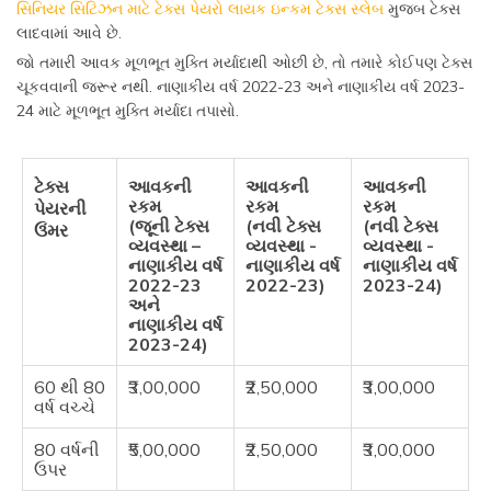
સિનિયર સિટિઝન માટે ટેક્સ પેયરો લાયક ઇન્કમ ટેક્સ સ્લેબ
મુજબ ટેક્સ
લાદવામાં આવે છે.
જો તમારી આવક મૂળભૂત મુક્તિ મર્યાદાથી ઓછી છે, તો તમારે કોઈપણ ટેક્સ
ચૂકવવાની જરૂર નથી. નાણાકીય વર્ષ 2022-23 અને નાણાકીય વર્ષ 2023-
24 માટે મૂળભૂત મુક્તિ મર્યાદા તપાસો.
ટેક્સ
આવકની
આવકની
આવકની
રકમ
રકમ
રકમ
પેયરની
(જૂની ટેક્સ
(નવી ટેક્સ
(નવી ટેક્સ
ઉંમર
વ્યવસ્થા –
વ્યવસ્થા -
વ્યવસ્થા -
નાણાકીય વર્ષ
નાણાકીય વર્ષ
નાણાકીય વર્ષ
2022-23
2022-23)
2023-24)
અને
નાણાકીય વર્ષ
2023-24)
60 થી 80
₹3,00,000
₹2,50,000
₹3,00,000
વર્ષ વચ્ચે
80 વર્ષની
₹5,00,000
₹2,50,000
₹3,00,000
ઉપર