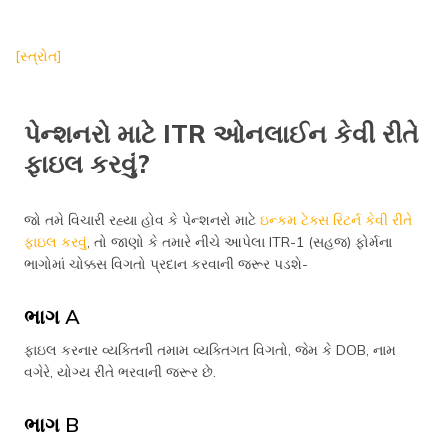
[સ્ત્રોત]
પેન્શનરો માટે ITR ઓનલાઈન કેવી રીતે
ફાઇલ કરવું?
જો તમે વિચારી રહ્યા હોવ કે પેન્શનરો માટે
ઇન્કમ ટેક્સ રિટર્ન કેવી રીતે
ફાઇલ કરવું
, તો જાણો કે તમારે નીચે આપેલા ITR-1 (સહજ) ફોર્મના
ભાગોમાં ચોક્કસ વિગતો પ્રદાન કરવાની જરૂર પડશે-
ભાગ A
ફાઇલ કરનાર વ્યક્તિની તમામ વ્યક્તિગત વિગતો, જેમ કે DOB, નામ
વગેરે, યોગ્ય રીતે ભરવાની જરૂર છે.
ભાગ B