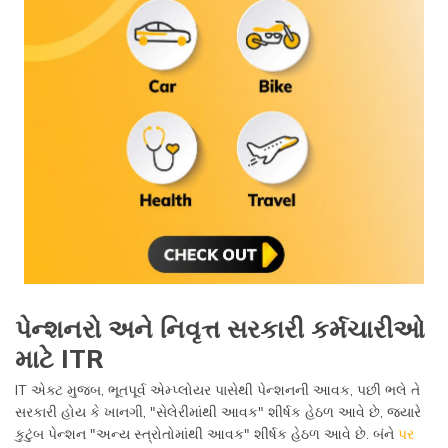
પેન્શનરો અને નિવૃત્ત સરકારી કર્મચારીઓ
માટે ITR
IT એક્ટ મુજબ, ભૂતપૂર્વ એમ્પ્લોયર પાસેથી પેન્શનની આવક, પછી ભલે તે
સરકારી હોય કે ખાનગી, "સેલેરીમાંથી આવક" શીર્ષક હેઠળ આવે છે, જ્યારે
કુટુંબ પેન્શન "અન્ય સ્ત્રોતોમાંથી આવક" શીર્ષક હેઠળ આવે છે. બંને
પર