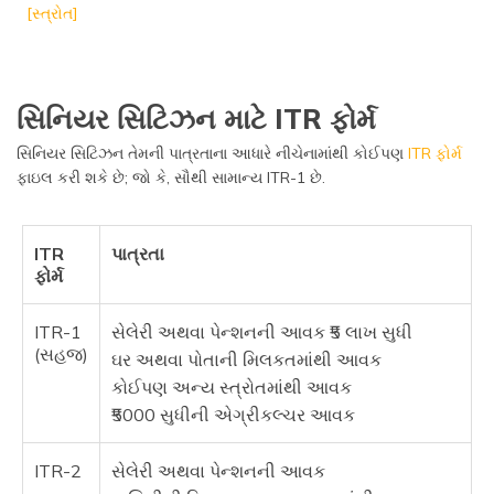
[સ્ત્રોત]
સિનિયર સિટિઝન માટે ITR ફોર્મ
સિનિયર સિટિઝન તેમની પાત્રતાના આધારે નીચેનામાંથી કોઈપણ
ITR ફોર્મ
ફાઇલ કરી શકે છે; જો કે, સૌથી સામાન્ય ITR-1 છે.
ITR
પાત્રતા
ફોર્મ
ITR-1
સેલેરી અથવા પેન્શનની આવક ₹5 લાખ સુધી
(સહજ)
ઘર અથવા પોતાની મિલકતમાંથી આવક
કોઈપણ અન્ય સ્ત્રોતમાંથી આવક
₹5000 સુધીની એગ્રીકલ્ચર આવક
ITR-2
સેલેરી અથવા પેન્શનની આવક