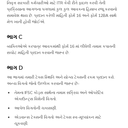
નિવૃત્ત સરકારી કર્મચારીઓ માટે ITR કેવી રીતે ફાઇલ કરવી તેની
પ્રક્રિયાના આગળના પગલામાં કુલ કુલ આવકના હિસાબ રજૂ કરવાનો
સમાવેશ થાય છે. પ્રદાન કરેલી માહિતી ફોર્મ 16 અને ફોર્મ 12BA સાથે
મેળ ખાતી હોવી જોઈએ.
ભાગ C
વ્યક્તિઓએ કરપાત્ર આવકમાંથી ફોર્મ 16 માં લીધેલી તમામ કપાતની
સચોટ માહિતી પ્રદાન કરવાની જરૂર છે.
ભાગ D
આ ભાગમાં તમારી ટેક્સ સ્થિતિ અને યોગ્ય ટેક્સની રકમ પ્રદાન કરો.
અન્ય વિગતો જેનો ઉલ્લેખ કરવાની જરૂર છે-
તેમના IFSC કોડ્સ સાથેના તમામ સક્રિય અને ઓપરેટિવ
એકાઉન્ટ્સ વિશેની વિગતો.
આપેલ વિગતોની ચકાસણી.
એડવાન્સ ટેક્સની વિગતો અને ટેક્સ સ્વ-મૂલ્યાંકન માટે
ચૂકવણી.