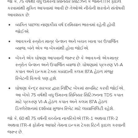
જો કે, 75 વર્ષથી વધુ ઉંમરના સિનિયર સિટિઝન કે જેમને ITR ફાઇલ
કરવામાંથી મુક્તિ આપવામાં આવી છે તેઓએ નીચેની શરતોને સંતોષવી
આવશ્યક છે:
વ્યક્તિ પાછલા નાણાકીય વર્ષ દરમિયાન ભારતમાં રહેતી હોવી
જોઈએ.
આવકનો સ્ત્રોત માત્ર પેન્શન અને બચત ખાતા પર ઉપાર્જિત
વ્યાજ, બંને એક જ બેંકમાંથી હોવા જોઈએ.
બેંકને એક ઘોષણા આપવાની જરૂર છે કે આવકનો એકમાત્ર
સ્ત્રોત પેન્શન અને ઉપાર્જિત વ્યાજ છે. ઘોષણામાં પ્રકરણ VI-A
કપાત અને ઇન્કમ ટેક્સ કાયદાની કલમ 87A હેઠળ મંજૂર
રિબેટની વિગતો પણ હશે.
ઘોષણા કેન્દ્ર સરકાર દ્વારા નિર્દિષ્ટ બેંકમાં સબમિટ કરવી જોઈએ.
આ બેંકો 75 વર્ષથી વધુ ઉંમરના સિનિયર સિટિઝનના TDS કપાત
માટે પ્રકરણ VI-A હેઠળ કપાત અને કલમ 87A હેઠળ
ડિક્લેરેશનમાં દર્શાવ્યા મુજબ રિબેટ માટે લાયાબિલિટી રહેશે.
જો કે, 60 થી 75 વર્ષની વચ્ચેના નાગરિકોએ ITR-1 અથવા ITR-2
અથવા ITR-4 ફોર્મના આધારે તેમના ઇન્કમ ટેક્સ રિટર્ન ફાઇલ કરવાની
જરૂર છે.