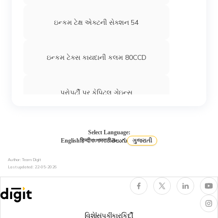
ઇન્કમ ટેક્ષ એક્ટની સેક્શન 54
ઇન્કમ ટેક્સ કાયદાની કલમ 80CCD
પ્રોપર્ટી પર કેપિટલ ગેઇન્સ
એનઆરઆઈ (NRI) માટે ઇન્કમ ટેક્ષ
Select Language:
English
हिन्दी
বাংলা
मराठी
తెలుగు
ગુજરાતી
Author: Team Digit
ઇન્કમ ટેક્સ ફોર્મ 16
Last updated:
22-05-2026
ઈન્ડિવિજ્યુઅલ ઇન્કમ ટેક્સ સ્લેબ
વિશે
સંપર્ક
કારકિર્દી