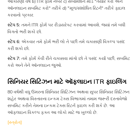
આકારણી વર્ષ b) ITR ફોર્મ નંબર c) સબમિશન મોડ "તૈયાર કરો અને
ઑનલાઇન સબમિટ કરો" તરીકે d) "મૂળ/સંશોધિત રિટર્ન" તરીકે ફાઇલ
કરવાનો પ્રકાર.
સ્ટેપ 5:
તમને ITR ફોર્મ પર રીડાયરેક્ટ કરવામાં આવશે, જ્યાં તમે બધી
વિગતો ભરી શકો છો.
સ્ટેપ 6:
એકવાર તમે ફોર્મ ભરી લો તે પછી તમે ચકાસણી વિકલ્પ પસંદ
કરી શકો છો.
સ્ટેપ 7:
તમે ફોર્મ કેવી રીતે ચકાસવા માંગો છો તે પસંદ કર્યા પછી, સબમિટ
કરો અને તેને ઑનલાઇન જુઓ.
સિનિયર સિટિઝન માટે ઑફલાઇન ITR ફાઇલિંગ
80 વર્ષથી વધુ ઉંમરના સિનિયર સિટિઝન અથવા સુપર સિનિયર સિટિઝન
શહેર અથવા વિસ્તારના ઇન્કમ ટેક્સ વિભાગમાં તમામ જરૂરી દસ્તાવેજો
સબમિટ કરીને તેમના ઇન્કમ ટેક્સ રિટર્ન ફાઇલ કરી શકે છે. આ
ઑફલાઇન વિકલ્પ ફક્ત આ લોકો માટે જ ખુલ્લો છે.
[સ્ત્રોત]