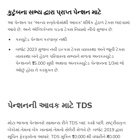
કુટુંબના સભ્ય દ્વારા પ્રાપ્ત પેન્શન માટે
આ પેન્શન પર 'અન્ય સ્ત્રોતોમાંથી આવક' શીર્ષક હેઠળ ટેક્સ લાદવામાં
આવે છે, અને ઍપ્લિકેબલ પડતા ટેક્સ નિયમો નીચે મુજબ છે:
કમ્યુટેડ પેન્શન કરપાત્ર નથી.
બજેટ 2023 મુજબ નવી ઇન્કમ ટેક્સ વ્યવસ્થા અને જૂની ટેક્સ
વ્યવસ્થા બંને હેઠળ પરિવારના સભ્યને મળતા અનકમ્યુટેડ
પેન્શનને ₹15,000 સુધી અથવા અનકમ્યુટેડ પેન્શનના 1/3માં જે
ઓછું હોય તે કરમુક્ત છે.
પેન્શનની આવક માટે TDS
મોટા ભાગના પેન્શનરો સામાન્ય રીતે TDS બાદ કર્યા પછી, રાષ્ટ્રીયકૃત
બેંકોમાં તેમના બેંક ખાતામાં તેમનો સેલેરી મેળવે છે. બજેટ 2019 દ્વારા
સૂચિત ફેરફારોના આધારે, TDS મુક્તિ ₹10,000 થી વધારીને ₹40,000