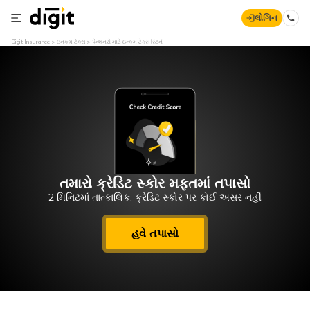
લોગિન
Digit Insurance
ઇનકમ ટેક્સ
પેન્શનરો માટે ઇન્કમ ટેક્સ રિટર્ન
તમારો ક્રેડિટ સ્કોર મફતમાં તપાસો
2 મિનિટમાં તાત્કાલિક. ક્રેડિટ સ્કોર પર કોઈ અસર નહીં
હવે તપાસો