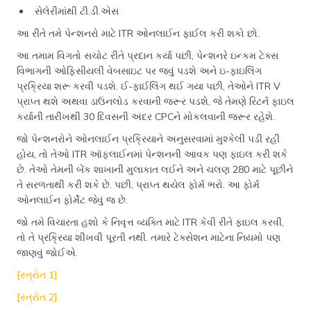
સેલેરીમાંથી ટી.ડી.એસ
આ રીતે તમે પેન્શનરો માટે ITR ઓનલાઈન ફાઈલ કરી શકો છો.
આ તમામ વિગતો સચોટ રીતે પ્રદાન કર્યા પછી, પેન્શનરે ઇન્કમ ટેક્સ
વિભાગની ઓફિસીયલી વેબસાઇટ પર જવું પડશે અને ઇ-ફાઇલિંગ
પ્રક્રિયા શરૂ કરવી પડશે. ઈ-ફાઈલિંગ થઈ ગયા પછી, તેઓને ITR V
પ્રાપ્ત થશે અથવા ડાઉનલોડ કરવાની જરૂર પડશે, જે તેમણે રિટર્ન ફાઇલ
કર્યાની તારીખથી 30 દિવસની અંદર CPCને મોકલવાની જરૂર રહેશે.
જો પેન્શનરોને ઓનલાઈન પ્રક્રિયાને અનુસરવામાં મુશ્કેલી પડી રહી
હોય, તો તેઓ ITR ઑફલાઈનમાં પેન્શનની આવક પણ ફાઇલ કરી શકે
છે. તેઓ તેમની બેંક શાખાની મુલાકાત લઈને અને ચલણ 280 માટે પૂછીને
તે સરળતાથી કરી શકે છે. પછી, પ્રાપ્ત થયેલ ફોર્મ ભરો. આ ફોર્મ
ઓનલાઈન ફોર્મેટ જેવું જ છે.
જો તમે વિચારતા હશો કે નિવૃત્ત વ્યક્તિ માટે ITR કેવી રીતે ફાઇલ કરવી,
તો તે પ્રક્રિયા શીખવી પૂરતી નથી. તમારે ટેક્સેશન માટેના નિયમો પણ
જાણવું જોઈએ.
[સ્ત્રોત 1]
[સ્ત્રોત 2]