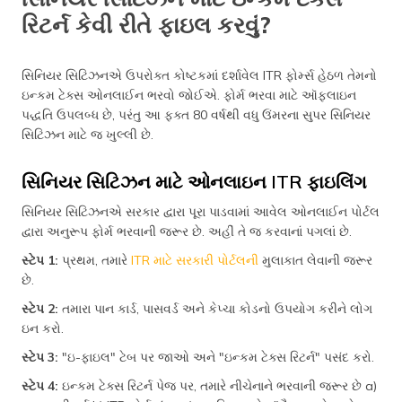
રિટર્ન કેવી રીતે ફાઇલ કરવું?
સિનિયર સિટિઝનએ ઉપરોક્ત કોષ્ટકમાં દર્શાવેલ ITR ફોર્મ્સ હેઠળ તેમનો
ઇન્કમ ટેક્સ ઓનલાઈન ભરવો જોઈએ. ફોર્મ ભરવા માટે ઑફલાઇન
પદ્ધતિ ઉપલબ્ધ છે, પરંતુ આ ફક્ત 80 વર્ષથી વધુ ઉંમરના સુપર સિનિયર
સિટિઝન માટે જ ખુલ્લી છે.
સિનિયર સિટિઝન માટે ઓનલાઇન ITR ફાઇલિંગ
સિનિયર સિટિઝનએ સરકાર દ્વારા પૂરા પાડવામાં આવેલ ઓનલાઈન પોર્ટલ
દ્વારા અનુરૂપ ફોર્મ ભરવાની જરૂર છે. અહીં તે જ કરવાનાં પગલાં છે.
સ્ટેપ 1:
પ્રથમ, તમારે
ITR માટે સરકારી પોર્ટલની
મુલાકાત લેવાની જરૂર
છે.
સ્ટેપ 2:
તમારા પાન કાર્ડ, પાસવર્ડ અને કેપ્ચા કોડનો ઉપયોગ કરીને લોગ
ઇન કરો.
સ્ટેપ 3:
"ઇ-ફાઇલ" ટેબ પર જાઓ અને "ઇન્કમ ટેક્સ રિટર્ન" પસંદ કરો.
સ્ટેપ 4:
ઇન્કમ ટેક્સ રિટર્ન પેજ પર, તમારે નીચેનાને ભરવાની જરૂર છે a)