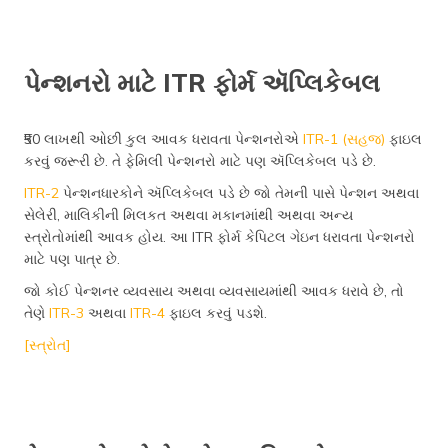
પેન્શનરો માટે ITR ફોર્મ ઍપ્લિકેબલ
₹50 લાખથી ઓછી કુલ આવક ધરાવતા પેન્શનરોએ
ITR-1 (સહજ)
ફાઇલ
કરવું જરૂરી છે. તે ફેમિલી પેન્શનરો માટે પણ ઍપ્લિકેબલ પડે છે.
ITR-2
પેન્શનધારકોને ઍપ્લિકેબલ પડે છે જો તેમની પાસે પેન્શન અથવા
સેલેરી, માલિકીની મિલકત અથવા મકાનમાંથી અથવા અન્ય
સ્ત્રોતોમાંથી આવક હોય. આ ITR ફોર્મ કેપિટલ ગેઇન ધરાવતા પેન્શનરો
માટે પણ પાત્ર છે.
જો કોઈ પેન્શનર વ્યવસાય અથવા વ્યવસાયમાંથી આવક ધરાવે છે, તો
તેણે
ITR-3
અથવા
ITR-4
ફાઇલ કરવું પડશે.
[સ્ત્રોત]