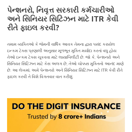
પેન્શનરો, નિવૃત્ત સરકારી કર્મચારીઓ
અને સિનિયર સિટિઝન માટે ITR કેવી
રીતે ફાઇલ કરવી?
તમામ વ્યક્તિઓ કે જેમની વાર્ષિક આવક તેમના દ્વારા પસંદ કરાયેલ
ઇન્કમ ટેક્સ પ્રણાલી અનુસાર મૂળભૂત મુક્તિ મર્યાદા કરતાં વધુ હોય
તેઓ ઇન્કમ ટેક્સ ચૂકવવા માટે લાયાબિલીટી છે. જો કે, પેન્શનરો અને
સિનિયર સિટિઝન માટે કેસ અલગ છે; તેઓ ચોક્કસ મુક્તિનો આનંદ માણે
છે. આ લેખમાં, અમે પેન્શનરો અને સિનિયર સિટિઝન માટે ITR કેવી રીતે
ફાઇલ કરવી તે વિશે વિગતવાર વાત કરીશું.