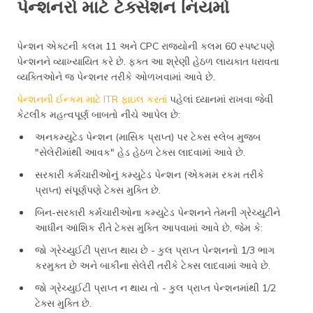
પેન્શનરો માટે ટેક્સેશન નિયમો
પેન્શન એક્ટની કલમ 11 અને CPC રાજ્યોની કલમ 60 સ્પષ્ટપણે
પેન્શનને વ્યાખ્યાયિત કરે છે. ફક્ત આ શ્રેણી હેઠળ લાયકાત ધરાવતા
વ્યક્તિઓને જ પેન્શનર તરીકે ઓળખવામાં આવે છે.
પેન્શનની ઈન્કમ માટે ITR ફાઇલ કરતાં
પહેલાં ધ્યાનમાં રાખવા જેવી
કેટલીક મહત્વપૂર્ણ બાબતો નીચે આપેલ છે:
અનકમ્યુટેડ પેન્શન (માસિક પ્રાપ્ત) પર ટેક્સ સ્લેબ મુજબ
"સેલેરીમાંથી આવક" હેડ હેઠળ ટેક્સ લાદવામાં આવે છે.
સરકારી કર્મચારીઓનું કમ્યુટેડ પેન્શન (એકમમ રકમ તરીકે
પ્રાપ્ત) સંપૂર્ણપણે ટેક્સ મુક્તિ છે.
બિન-સરકારી કર્મચારીઓના કમ્યુટેડ પેન્શનને તેમની ગ્રેચ્યુટીને
આધીન આંશિક રીતે ટેક્સ મુક્તિ આપવામાં આવે છે, જેમ કે:
જો ગ્રેચ્યુઈટી પ્રાપ્ત થાય છે - કુલ પ્રાપ્ત પેન્શનનો 1/3 ભાગ
કરમુક્ત છે અને બાકીના સેલેરી તરીકે ટેક્સ લાદવામાં આવે છે.
જો ગ્રેચ્યુઈટી પ્રાપ્ત ન થાય તો - કુલ પ્રાપ્ત પેન્શનમાંથી 1/2
ટેક્સ મુક્તિ છે.