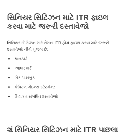
સિનિયર સિટિઝન માટે ITR ફાઇલ
કરવા માટે જરૂરી દસ્તાવેજો
સિનિયર સિટિઝન માટે તેમના ITR ફોર્મ ફાઇલ કરવા માટે જરૂરી
દસ્તાવેજો નીચે મુજબ છે:
પાનકાર્ડ
આધારકાર્ડ
બેંક પાસબુક
કેપિટલ ગેઇન્સ સ્ટેટમેન્ટ
મિલકત સંબંધિત દસ્તાવેજો
શું સિનિયર સિટિઝન માટે ITR પાછલા