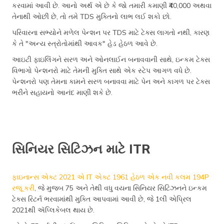
કરવામાં આવી છે. આનો અર્થ એ છે કે જો તમારી કમાણી ₹40,000 અથવા
તેનાથી ઓછી છે, તો તમે TDS મુક્તિનો લાભ લઈ શકો છો.
પરિવારના સભ્યોને મળેલ પેન્શન પર TDS માટે ટેક્સ લાગતો નથી, કારણ
કે તે "અન્ય સ્ત્રોતોમાંથી આવક" હેડ હેઠળ આવે છે.
આઇટી ફાઇલિંગને સરળ અને ઓનલાઈન બનાવવાની સાથે, ઇન્કમ ટેક્સ
વિભાગો પેન્શનરો માટે તેમની મુક્તિ સાથે એક સ્ટેપ આગળ વધે છે.
પેન્શનરો પણ તેમના કામને સરળ બનાવવા માટે પેન અને કાગળ પર ટેક્સ
ભરીને સહાયનો આનંદ માણી શકે છે.
સિનિયર સિટિઝન માટે ITR
ફાઇનાન્સ એક્ટ 2021 એ IT એક્ટ 1961 હેઠળ એક નવી કલમ 194P
રજૂ કરી
, જે મુજબ 75 અને તેથી વધુ વયના સિનિયર સિટિઝનને ઇન્કમ
ટેક્સ રિટર્ન ભરવામાંથી મુક્તિ આપવામાં આવી છે, જે 1લી એપ્રિલ
2021થી ઍપ્લિકેબલ થાય છે.