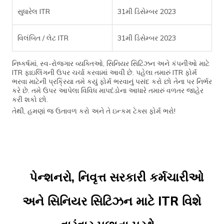
સુધારેલ ITR
31મી ડિસેમ્બર 2023
વિલંબિત / લેટ ITR
31મી ડિસેમ્બર 2023
નિષ્કર્ષમાં, સ્વ-રોજગાર વ્યક્તિઓ, સિનિયર સિટિઝન અને કંપનીઓ માટે
ITR ફાઇલિંગની ઉપર ચર્ચા કરવામાં આવી છે. પહેલા તમારું ITR ફોર્મ
ભરવા માટેની પ્રક્રિયા તમે કયું ફોર્મ ભરવાનું પસંદ કરો છો તેના પર નિર્ભર
કરે છે. તમે ઉપર આપેલા વિવિધ માપદંડોના આધારે તમારું વળતર જાહેર
કરી શકો છો.
તેથી, હમણાં જ ઉતાવળ કરો અને તે ઇન્કમ ટેક્સ ફોર્મ ભરો!
પેન્શનરો, નિવૃત્ત સરકારી કર્મચારીઓ
અને સિનિયર સિટિઝન માટે ITR વિશે