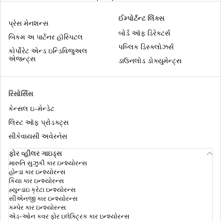
પેન્શનરો માટે ઇન્કમ ટેક્સ રિટર્ન
ઈમ્પોર્ટન્ટ લિંક્સ
પ્રેસ મેનશન્સ
બોર્ડ ઑફ ડિરેક્ટર્સ
બિકમ અ પાર્ટનર હૉસ્પિટલ
પબ્લિક ડિસ્ક્લોઝર્સ
ઇન્કમ ટેક્સ કાયદાની કલમ 10
કોર્પોરેટ એન્ડ ઇન્ડિવિજુઅલ
એજન્ટ્સ
ડાઉનલોડ ડોક્યુમેન્ટ્સ
આઇટીઆર ફાઈલ કરવાના ફાયદા
રિસોર્સિસ
કેન્સલ ઇ-મેન્ડેટ
ટીડીએસ રિટર્ન કેવી રીતે ફાઇલ કરવું
લિસ્ટ ઑફ પ્રોડક્ટ્સ
સીકેવાયસી અવેરનેસ
ફોર વ્હીલર ગાઇડ્સ
સિનિયર સિટિઝન માટે નવા ઇન્કમ ટેક્સ સ્લેબ
મારુતિ સુઝુકી કાર ઇન્શ્યોરન્સ
હોન્ડા કાર ઇન્શ્યોરન્સ
કિયા કાર ઇન્શ્યોરન્સ
હ્યુન્ડાઇ ક્રેટા ઇન્શ્યોરન્સ
ફોર્મ 16A ડાઉનલોડ કરો
સીએનજી કાર ઇન્શ્યોરન્સ
કમ્પેર કાર ઇન્શ્યોરન્સ
એડ-ઓન કવર ફોર ઇલેક્ટ્રિક કાર ઇન્શ્યોરન્સ