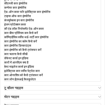
पेंशनर के लिए इनकम टैक्स रिटर्न
सीएनजी कार इंश्योरेंस
कम्पेयर कार इंश्योरेंस
ऐड-ऑन कवर फॉर इलेक्ट्रिक कार इंश्योरेंस
टाइप्स ऑफ कार इंश्योरेंस
इनकम टैक्स स्लैब और भारत में दरें
कंज़्यूमेबल्स इन कार इंश्योरेंस
इंजन प्रोटेक्शन कवर
की एंड लॉक रिप्लेसमेंट ऐड-ऑन कवर
इनकम टैक्स डिपार्टमेंट आपके फाइनेंशियल ट्रांजेक्शन
कार बीमा प्रीमियम कम कैसे करें
को कैसे ट्रैक करता है
कॉम्प्रिहेंसिव वर्सेस थर्ड-पार्टी कार इंश्योरेंस
कार इंश्योरेंस का क्लेम कैसे करें
कार इंश्योरेंस डिस्काउंट्स
कार इंश्योरेंस को कैसे ट्रांसफर करें
सैलरी पाने वाले कर्मचारी के लिए ऑनलाइन आईटीआर
कार चलाना कैसे सीखें
सेफेस्ट कार्स इन इंडिया
कारों में आरपीएम क्या है
बेस्ट माइलेज कार्स इन इंडिया
सेक्शन 87ए के तहत टैक्स रिबेट
इलेक्ट्रिक कार वर्सेस पेट्रोल कार
कार ओनरशिप को कैसे ट्रांसफर करें
कार लोन ईएमआई कैलकुलेटर
आईटीआर फ़ाइल न करने पर क्या होता है
टू व्हीलर गाइड्स
ओला एस1 इंश्योरेंस
अथर एनर्जी बाइक इंश्योरेंस
मोटर गाइड्स
बाइक इंश्योरेंस रिन्यूअल
मोटर इंश्योरेंस
महिलाओं के लिए इनकम टैक्स स्लैब
बाइक इंश्योरेंस फॉर 3 ईयर्स