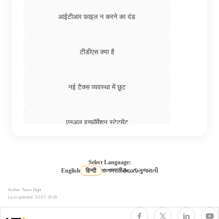
आईटीआर फ़ाइल न करने का दंड
टीडीएस क्या है
नई टैक्स व्यवस्था में छूट
एनुअल इन्फॉर्मेशन स्टेटमेंट
डायरेक्ट और इनडायरेक्ट टैक्स के बीच अंतर
Select Language:
English
हिन्दी
বাংলা
मराठी
తెలుగు
ગુજરાતી
Author: Team Digit
लॉन्ग टर्म और शॉर्ट टर्म कैपिटल गेन के बीच अंतर
Last updated:
22-07-2026