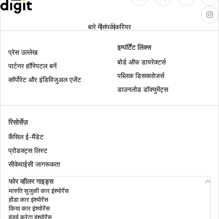
डिफर्ड टैक्स एसेट
बारे में
संपर्क
करियर
प्रॉफिट आफ्टर टैक्स
इम्पॉर्टेंट लिंक्स
प्रेस उल्लेख
बोर्ड ऑफ डायरेक्टर्स
पार्टनर हॉस्पिटल बनें
पब्लिक डिसक्लोजर्स
सीनियर सिटिजन के लिए इनकम टैक्स स्लैब
कॉर्पोरेट और इंडिविजुअल एजेंट
डाउनलोड डॉक्युमेंट्स
इनकम टैक्स के अनुसार डेप्रिसिएशन रेट
रिसोर्सेज़
कैंसिल ई-मैंडेट
इनकम टैक्स में आईटीआर-4 क्या है
प्रोडक्ट्स लिस्ट
सीकेवाईसी जागरूकता
सैलरी नहीं पाने वाले व्यक्ति अपना इनकम टैक्स रिटर्न
फोर व्हीलर गाइड्स
कैसे फाइल करें
मारुति सुजुकी कार इंश्योरेंस
होंडा कार इंश्योरेंस
किया कार इंश्योरेंस
हुंडई क्रेटा इंश्योरेंस