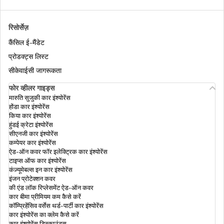
इनकम टैक्स के अनुसार डेप्रिसिएशन रेट
रिसोर्सेज़
कैंसिल ई-मैंडेट
इनकम टैक्स में आईटीआर-4 क्या है
प्रोडक्ट्स लिस्ट
सीकेवाईसी जागरूकता
सैलरी नहीं पाने वाले व्यक्ति अपना इनकम टैक्स रिटर्न
कैसे फाइल करें
फोर व्हीलर गाइड्स
मारुति सुजुकी कार इंश्योरेंस
होंडा कार इंश्योरेंस
किया कार इंश्योरेंस
पेंशनर के लिए इनकम टैक्स रिटर्न
हुंडई क्रेटा इंश्योरेंस
सीएनजी कार इंश्योरेंस
कम्पेयर कार इंश्योरेंस
ऐड-ऑन कवर फॉर इलेक्ट्रिक कार इंश्योरेंस
इनकम टैक्स स्लैब और भारत में दरें
टाइप्स ऑफ कार इंश्योरेंस
कंज़्यूमेबल्स इन कार इंश्योरेंस
इंजन प्रोटेक्शन कवर
इनकम टैक्स डिपार्टमेंट आपके फाइनेंशियल ट्रांजेक्शन
की एंड लॉक रिप्लेसमेंट ऐड-ऑन कवर
को कैसे ट्रैक करता है
कार बीमा प्रीमियम कम कैसे करें
कॉम्प्रिहेंसिव वर्सेस थर्ड-पार्टी कार इंश्योरेंस
कार इंश्योरेंस का क्लेम कैसे करें
कार इंश्योरेंस डिस्काउंट्स