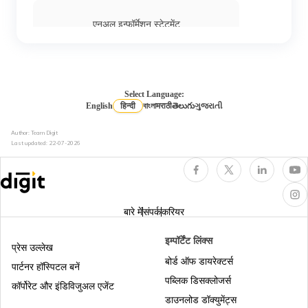
एनुअल इन्फॉर्मेशन स्टेटमेंट
डायरेक्ट और इनडायरेक्ट टैक्स के बीच अंतर
Select Language:
English
हिन्दी
বাংলা
मराठी
తెలుగు
ગુજરાતી
लॉन्ग टर्म और शॉर्ट टर्म कैपिटल गेन के बीच अंतर
Author: Team Digit
Last updated:
22-07-2026
डिफर्ड टैक्स एसेट
बारे में
संपर्क
करियर
प्रॉफिट आफ्टर टैक्स
इम्पॉर्टेंट लिंक्स
प्रेस उल्लेख
बोर्ड ऑफ डायरेक्टर्स
पार्टनर हॉस्पिटल बनें
सीनियर सिटिजन के लिए इनकम टैक्स स्लैब
पब्लिक डिसक्लोजर्स
कॉर्पोरेट और इंडिविजुअल एजेंट
डाउनलोड डॉक्युमेंट्स