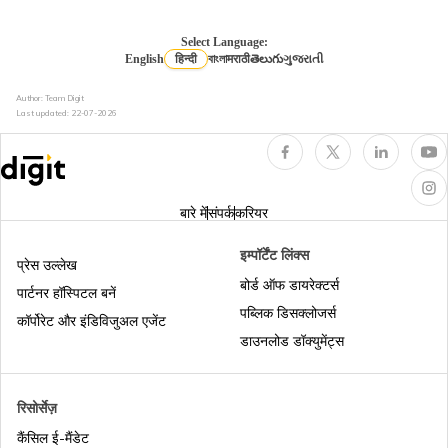
डायरेक्ट और इनडायरेक्ट टैक्स के बीच अंतर
Select Language:
English
हिन्दी
বাংলা
मराठी
తెలుగు
ગુજરાતી
लॉन्ग टर्म और शॉर्ट टर्म कैपिटल गेन के बीच अंतर
Author: Team Digit
Last updated:
22-07-2026
डिफर्ड टैक्स एसेट
बारे में
संपर्क
करियर
प्रॉफिट आफ्टर टैक्स
इम्पॉर्टेंट लिंक्स
प्रेस उल्लेख
बोर्ड ऑफ डायरेक्टर्स
पार्टनर हॉस्पिटल बनें
सीनियर सिटिजन के लिए इनकम टैक्स स्लैब
पब्लिक डिसक्लोजर्स
कॉर्पोरेट और इंडिविजुअल एजेंट
डाउनलोड डॉक्युमेंट्स
इनकम टैक्स के अनुसार डेप्रिसिएशन रेट
रिसोर्सेज़
कैंसिल ई-मैंडेट
इनकम टैक्स में आईटीआर-4 क्या है