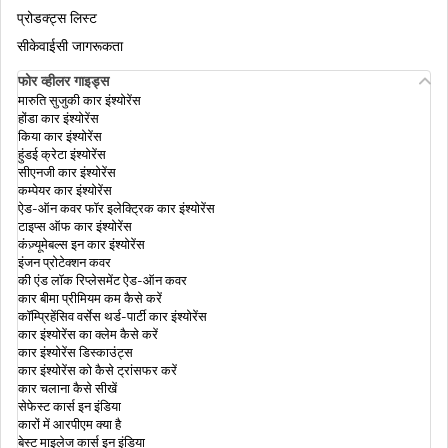
प्रोडक्ट्स लिस्ट
सीकेवाईसी जागरूकता
सैलरी नहीं पाने वाले व्यक्ति अपना इनकम टैक्स रिटर्न
कैसे फाइल करें
फोर व्हीलर गाइड्स
मारुति सुजुकी कार इंश्योरेंस
होंडा कार इंश्योरेंस
किया कार इंश्योरेंस
पेंशनर के लिए इनकम टैक्स रिटर्न
हुंडई क्रेटा इंश्योरेंस
सीएनजी कार इंश्योरेंस
कम्पेयर कार इंश्योरेंस
ऐड-ऑन कवर फॉर इलेक्ट्रिक कार इंश्योरेंस
इनकम टैक्स स्लैब और भारत में दरें
टाइप्स ऑफ कार इंश्योरेंस
कंज़्यूमेबल्स इन कार इंश्योरेंस
इंजन प्रोटेक्शन कवर
इनकम टैक्स डिपार्टमेंट आपके फाइनेंशियल ट्रांजेक्शन
की एंड लॉक रिप्लेसमेंट ऐड-ऑन कवर
को कैसे ट्रैक करता है
कार बीमा प्रीमियम कम कैसे करें
कॉम्प्रिहेंसिव वर्सेस थर्ड-पार्टी कार इंश्योरेंस
कार इंश्योरेंस का क्लेम कैसे करें
कार इंश्योरेंस डिस्काउंट्स
सैलरी पाने वाले कर्मचारी के लिए ऑनलाइन आईटीआर
कार इंश्योरेंस को कैसे ट्रांसफर करें
कार चलाना कैसे सीखें
सेफेस्ट कार्स इन इंडिया
कारों में आरपीएम क्या है
सेक्शन 87ए के तहत टैक्स रिबेट
बेस्ट माइलेज कार्स इन इंडिया