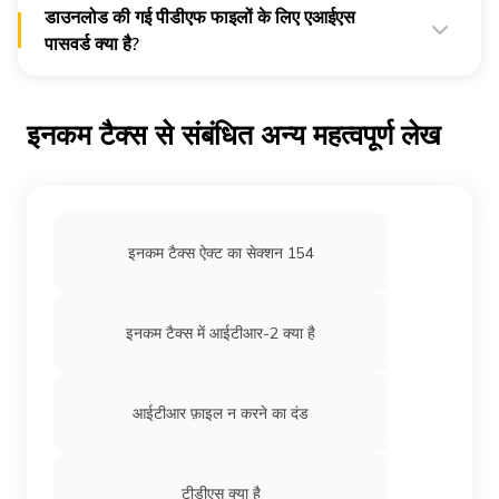
डाउनलोड की गई पीडीएफ फाइलों के लिए एआईएस
[स्रोत]
पासवर्ड क्या है?
पीडीएफ फाइलें आमतौर पर पासवर्ड से सुरक्षित होती हैं। इंडिविजुअल
टैक्सपेयर के मामले में पैन (उच्च मामले में) और जन्म तिथि को मिलाकर यह
पासवर्ड बनाता है।
इनकम टैक्स से संबंधित अन्य महत्वपूर्ण लेख
इनकम टैक्स ऐक्ट का सेक्शन 154
इनकम टैक्स में आईटीआर-2 क्या है
आईटीआर फ़ाइल न करने का दंड
टीडीएस क्या है