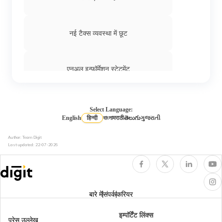
नई टैक्स व्यवस्था में छूट
एनुअल इन्फॉर्मेशन स्टेटमेंट
डायरेक्ट और इनडायरेक्ट टैक्स के बीच अंतर
Select Language:
English
हिन्दी
বাংলা
मराठी
తెలుగు
ગુજરાતી
Author: Team Digit
लॉन्ग टर्म और शॉर्ट टर्म कैपिटल गेन के बीच अंतर
Last updated:
22-07-2026
डिफर्ड टैक्स एसेट
बारे में
संपर्क
करियर
प्रॉफिट आफ्टर टैक्स
इम्पॉर्टेंट लिंक्स
प्रेस उल्लेख