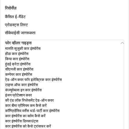
इनकम टैक्स के अनुसार डेप्रिसिएशन रेट
रिसोर्सेज़
कैंसिल ई-मैंडेट
इनकम टैक्स में आईटीआर-4 क्या है
प्रोडक्ट्स लिस्ट
सीकेवाईसी जागरूकता
सैलरी नहीं पाने वाले व्यक्ति अपना इनकम टैक्स रिटर्न
फोर व्हीलर गाइड्स
कैसे फाइल करें
मारुति सुजुकी कार इंश्योरेंस
होंडा कार इंश्योरेंस
किया कार इंश्योरेंस
हुंडई क्रेटा इंश्योरेंस
पेंशनर के लिए इनकम टैक्स रिटर्न
सीएनजी कार इंश्योरेंस
कम्पेयर कार इंश्योरेंस
ऐड-ऑन कवर फॉर इलेक्ट्रिक कार इंश्योरेंस
टाइप्स ऑफ कार इंश्योरेंस
इनकम टैक्स स्लैब और भारत में दरें
कंज़्यूमेबल्स इन कार इंश्योरेंस
इंजन प्रोटेक्शन कवर
की एंड लॉक रिप्लेसमेंट ऐड-ऑन कवर
इनकम टैक्स डिपार्टमेंट आपके फाइनेंशियल ट्रांजेक्शन
कार बीमा प्रीमियम कम कैसे करें
को कैसे ट्रैक करता है
कॉम्प्रिहेंसिव वर्सेस थर्ड-पार्टी कार इंश्योरेंस
कार इंश्योरेंस का क्लेम कैसे करें
कार इंश्योरेंस डिस्काउंट्स
कार इंश्योरेंस को कैसे ट्रांसफर करें
सैलरी पाने वाले कर्मचारी के लिए ऑनलाइन आईटीआर