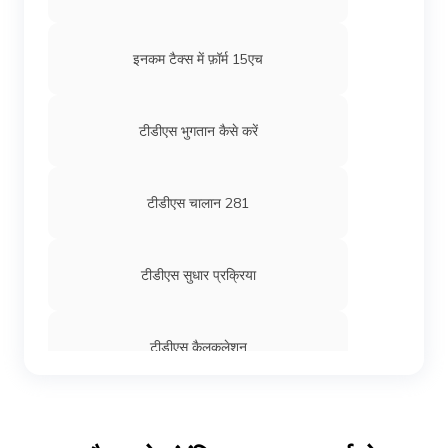
इनकम टैक्स में फ़ॉर्म 15एच
टीडीएस भुगतान कैसे करें
टीडीएस चालान 281
टीडीएस सुधार प्रक्रिया
टीडीएस कैलकुलेशन
टीडीएस रिटर्न फॉर्म