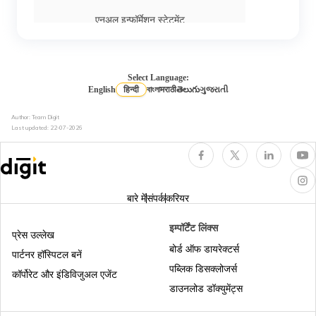
एनुअल इन्फॉर्मेशन स्टेटमेंट
डायरेक्ट और इनडायरेक्ट टैक्स के बीच अंतर
Select Language:
English
हिन्दी
বাংলা
मराठी
తెలుగు
ગુજરાતી
Author: Team Digit
लॉन्ग टर्म और शॉर्ट टर्म कैपिटल गेन के बीच अंतर
Last updated:
22-07-2026
डिफर्ड टैक्स एसेट
बारे में
संपर्क
करियर
प्रॉफिट आफ्टर टैक्स
इम्पॉर्टेंट लिंक्स
प्रेस उल्लेख
बोर्ड ऑफ डायरेक्टर्स
पार्टनर हॉस्पिटल बनें
पब्लिक डिसक्लोजर्स
सीनियर सिटिजन के लिए इनकम टैक्स स्लैब
कॉर्पोरेट और इंडिविजुअल एजेंट
डाउनलोड डॉक्युमेंट्स