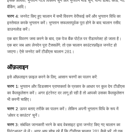
इसके अलावा, भुगतान गेटवे विकल्प चुनें और भुगतान मोड चुनें, यानी डेबिट कार्ड, नेट
बैंकिंग, आदि।
चरण 4:
जनरेट किए हुए चालान में सभी विवरण वेरीफाई करें और भुगतान विधि का
इस्तेमाल करके भुगतान करें। भुगतान सफलतापूर्वक पूरा होने के बाद चालान रसीद
डाउनलोड करें।
एक बार विवरण जमा करने के बाद, एक पेज बैंक पोर्टल पर रीडायरेक्ट हो जाता है।
एक बार जब आप लेनदेन पूरा टैक्सलेंगे, तो एक चालान काउंटरफ़ॉइल जनरेट हो
जाएगा। ऐसे जनरेट करें टीडीएस चालान 281।
ऑफ़लाइन
इसे ऑफ़लाइन फ़ाइल करने के लिए, आसान चरणों का पालन करें:
चरण 1:
भुगतान और डिडक्शन प्राप्तकर्ता के प्रकार के आधार पर कुल देय टीडीएस
का कैलकुलेशन करें। अगर इंटरेस्ट दर लागू हो रही है तो आपको उसका कैलकुलेशन
भी करनी चाहिए।
चरण 2
: ऊपर बताए तरीके का पालन करें। लेकिन अपनी भुगतान विधि के रूप में
'ओवर द काउंटर' चुनें।
चरण 3:
संबंधित जानकारी भरने के बाद वेबसाइट द्वारा जनरेट किए गए चालान का
प्रिंटआउट ले लें। अगर आप सोच रहे हैं कि टीडीएस चालान 281 कैसे भरें, तो एक