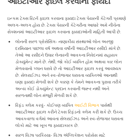
આઇટીઆર ફાઇલ કરવાના ફાયદા
ઇન્કમ ટેક્સ રિટર્ન ફાઇલ કરવાના ફાયદા ટેક્સ પેયરની કેટેગરી પ્રમાણે
અલગ-અલગ હોય છે. ટેક્સ પેયરની કેટેગરીના આધારે અમે નીચેના
સેક્શનમાં આઇટીઆર ફાઇલ કરવાના ફાયદાઓની માહિતી આપી છે.
લોનની સરળ પ્રોસેસિંગ- નાણાકીય સંસ્થાઓ લોન અરજી
દરમિયાન પાછલા વર્ષ અથવા વર્ષોની આઇટીઆર રસીદો માંગે છે.
તેઓ આ રસીદને ઉધાર લેનારની આવકના નિવેદનમાં સહાયક
ડોક્યુંમેન્ટ માને છે. તેથી, જો કોઈ વ્યક્તિ હોમ અથવા કાર લોન
મેળવવાનો પ્લાન ધરાવે છે તો આઇટીઆર ફાઇલ કરવું આવશ્યક
છે. સેલરાઈઝડ અને સ્વ-રોજગાર ધરાવતા વ્યક્તિઓ આનાથી
ઘણા ફાયદા મેળવી શકે છે કારણ કે તેમને આવકના પુરાવા તરીકે
અન્ય કોઈ ડોક્યુંમેન્ટ પ્રદાન કરવાની જરૂર નથી અને
સરળતાથી લોન મંજૂરી મેળવી શકે છે.
રિફંડ ક્લેમ કરવું- કોઈપણ વ્યક્તિ
આઈટી વિભાગ
પાસેથી
આઇટીઆર ફાઇલ કરીને ટેક્સ રિફંડનો ક્લેમ કરી શકે છે. ઉચ્ચ
આવકવાળા વર્ગમાં આવતા સેલરાઈઝડ અને સ્વ-રોજગાર ધરાવતા
લોકો માટે આ ખૂબ જ ફાયદાકારક છે.
સરળ વિઝા પ્રક્રિયા- વિઝા ઍપ્લિકેશન પ્રોસેસ માટે