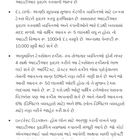
આઇટીઆર ફાઇલ કરવાની જરૂર છે.
દંડ ટાળો- અગાઉ સૂચવ્યા મુજબ કેટલીક વ્યક્તિઓ માટે ઇન્કમ
ટેક્સ રિટર્ન ફાઇલ કરવું ફરજિયાત છે. સમયસર આઇટીઆર
ફાઇલ કરવાથી વ્યક્તિઓ અને કંપનીઓને ભારે દંડથી બચવામાં
મદદ મળશે. જો વાર્ષિક આવક રૂ. 5 લાખથી વધુ ન હોય, તો
આઇટી વિભાગ રૂ. 1000નો દંડ વસૂલે છે. અન્યથા પેનલ્ટી રૂ.
10,000 સુધી થઈ શકે છે.
અનુમાનિત ટેક્સેશન સ્કીમ- સ્વ-રોજગાર વ્યક્તિઓ ફોર્મ નંબર
4 સાથે આઇટીઆર ફાઇલ કરીને આ ટેક્સેશન સ્કીમનો લાભ
લઈ શકે છે. આર્કિટેક્ટ, ડૉક્ટર અને વકીલ જેવા પ્રોફેશનલ
તેમની આવકના માત્ર 50%ને નફા તરીકે ગણી શકે છે અને જો
આવી આવક રૂ. 50 લાખથી ઓછી હોય તો તે મુજબ ટેક્સ
લાદવામાં આવે છે. રૂ. 2 કરોડથી ઓછું વાર્ષિક ટર્નઓવર ધરાવતા
બિઝનેસ પણ આ સ્કીમ અપનાવી શકે છે અને તેમની આવકના
6% (ડિજિટલ વ્યવહારો માટે) અને 8% (નોન-ડિજિટલ વ્યવહારો
માટે) નફા તરીકે જાહેર કરી શકે છે.
ઇન્ટરેસ્ટ ડિડક્શન- હોમ લોન માટે અરજી કરતી વખતે પણ
આઇટીઆર ફાઇલિંગ વ્યાજમાં કપાતની મંજૂરી આપે છે. જો કોઈ
એનઆરઆઈ પાસે ભારતમાં ભાડે આપેલી અથવા ખાલી પ્રોપર્ટી