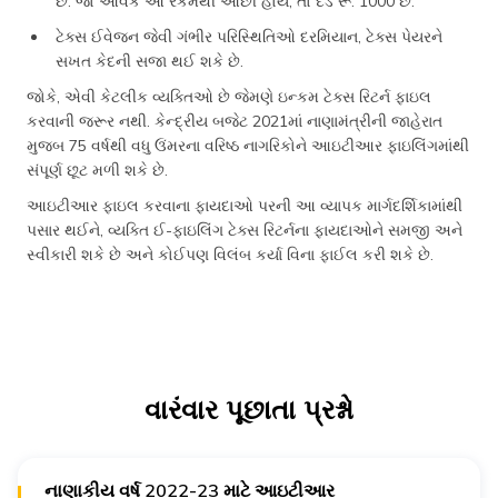
છે. જો આવક આ રકમથી ઓછી હોય, તો દંડ રૂ. 1000 છે.
ટેક્સ ઈવેજન જેવી ગંભીર પરિસ્થિતિઓ દરમિયાન, ટેક્સ પેયરને
સખત કેદની સજા થઈ શકે છે.
જોકે, એવી કેટલીક વ્યક્તિઓ છે જેમણે ઇન્કમ ટેક્સ રિટર્ન ફાઇલ
કરવાની જરૂર નથી. કેન્દ્રીય બજેટ 2021માં નાણામંત્રીની જાહેરાત
મુજબ 75 વર્ષથી વધુ ઉંમરના વરિષ્ઠ નાગરિકોને આઇટીઆર ફાઇલિંગમાંથી
સંપૂર્ણ છૂટ મળી શકે છે.
આઇટીઆર ફાઇલ કરવાના ફાયદાઓ પરની આ વ્યાપક માર્ગદર્શિકામાંથી
પસાર થઈને, વ્યક્તિ ઈ-ફાઇલિંગ ટેક્સ રિટર્નના ફાયદાઓને સમજી અને
સ્વીકારી શકે છે અને કોઈપણ વિલંબ કર્યા વિના ફાઈલ કરી શકે છે.
વારંવાર પૂછાતા પ્રશ્નો
નાણાકીય વર્ષ 2022-23 માટે આઇટીઆર