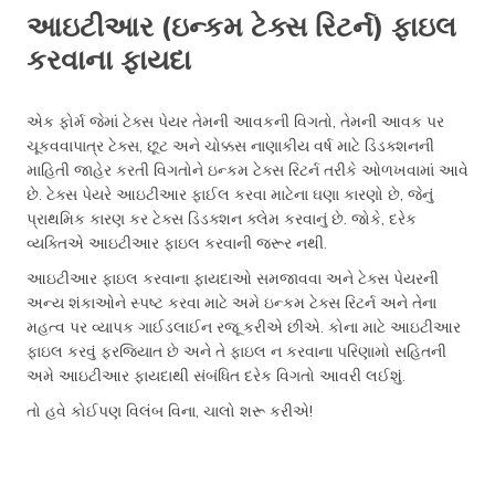
આઇટીઆર (ઇન્કમ ટેક્સ રિટર્ન) ફાઇલ
કરવાના ફાયદા
એક ફોર્મ જેમાં ટેક્સ પેયર તેમની આવકની વિગતો, તેમની આવક પર
ચૂકવવાપાત્ર ટેક્સ, છૂટ અને ચોક્કસ નાણાકીય વર્ષ માટે ડિડક્શનની
માહિતી જાહેર કરતી વિગતોને ઇન્કમ ટેક્સ રિટર્ન તરીકે ઓળખવામાં આવે
છે. ટેક્સ પેયરે આઇટીઆર ફાઈલ કરવા માટેના ઘણા કારણો છે, જેનું
પ્રાથમિક કારણ કર ટેક્સ ડિડક્શન ક્લેમ કરવાનું છે. જોકે, દરેક
વ્યક્તિએ આઇટીઆર ફાઇલ કરવાની જરૂર નથી.
આઇટીઆર ફાઇલ કરવાના ફાયદાઓ સમજાવવા અને ટેક્સ પેયરની
અન્ય શંકાઓને સ્પષ્ટ કરવા માટે અમે ઇન્કમ ટેક્સ રિટર્ન અને તેના
મહત્વ પર વ્યાપક ગાઈડલાઈન રજૂ કરીએ છીએ. કોના માટે આઇટીઆર
ફાઇલ કરવું ફરજિયાત છે અને તે ફાઇલ ન કરવાના પરિણામો સહિતની
અમે આઇટીઆર ફાયદાથી સંબંધિત દરેક વિગતો આવરી લઈશું.
તો હવે કોઈપણ વિલંબ વિના, ચાલો શરૂ કરીએ!