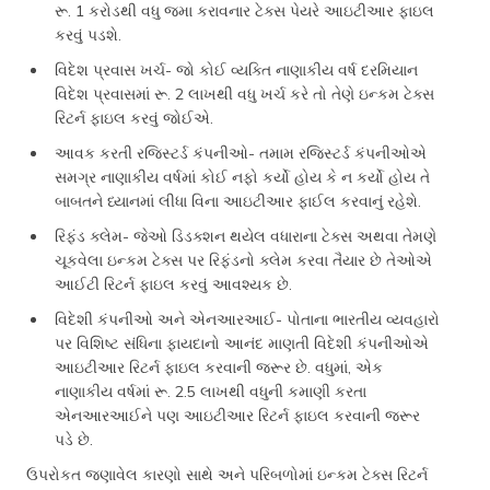
રૂ. 1 કરોડથી વધુ જમા કરાવનાર ટેક્સ પેયરે આઇટીઆર ફાઇલ
કરવું પડશે.
વિદેશ પ્રવાસ ખર્ચ- જો કોઈ વ્યક્તિ નાણાકીય વર્ષ દરમિયાન
વિદેશ પ્રવાસમાં રૂ. 2 લાખથી વધુ ખર્ચ કરે તો તેણે ઇન્કમ ટેક્સ
રિટર્ન ફાઇલ કરવું જોઈએ.
આવક કરતી રજિસ્ટર્ડ કંપનીઓ- તમામ રજિસ્ટર્ડ કંપનીઓએ
સમગ્ર નાણાકીય વર્ષમાં કોઈ નફો કર્યો હોય કે ન કર્યો હોય તે
બાબતને ધ્યાનમાં લીધા વિના આઇટીઆર ફાઈલ કરવાનું રહેશે.
રિફંડ ક્લેમ- જેઓ ડિડક્શન થયેલ વધારાના ટેક્સ અથવા તેમણે
ચૂકવેલા ઇન્કમ ટેક્સ પર રિફંડનો ક્લેમ કરવા તૈયાર છે તેઓએ
આઈટી રિટર્ન ફાઇલ કરવું આવશ્યક છે.
વિદેશી કંપનીઓ અને એનઆરઆઈ- પોતાના ભારતીય વ્યવહારો
પર વિશિષ્ટ સંધિના ફાયદાનો આનંદ માણતી વિદેશી કંપનીઓએ
આઇટીઆર રિટર્ન ફાઇલ કરવાની જરૂર છે. વધુમાં, એક
નાણાકીય વર્ષમાં રૂ. 2.5 લાખથી વધુની કમાણી કરતા
એનઆરઆઈને પણ આઇટીઆર રિટર્ન ફાઇલ કરવાની જરૂર
પડે છે.
ઉપરોકત જણાવેલ કારણો સાથે અને પરિબળોમાં ઇન્કમ ટેક્સ રિટર્ન