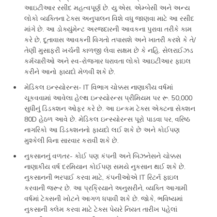
આઇટીઆર રસીદ મહત્વપૂર્ણ છે. યુ.એસ. એમ્બેસી અને અન્ય
લોકો વ્યક્તિના ટેક્સ અનુપાલન વિશે વધુ જાણવા માટે આ રસીદ
માંગે છે. આ ડોક્યુંમેન્ટ અરજદારની આવકના પુરાવા તરીકે કામ
કરે છે, દૂતાવાસ આવકની વિગતો તપાસશે અને ખાતરી કરશે કે તે/
તેણી મુસાફરી ખર્ચની કાળજી લેવા સક્ષમ છે કે નહિ. સેલરાઈઝડ
કર્મચારીઓ અને સ્વ-રોજગાર ધરાવતા લોકો આઇટીઆર ફાઇલ
કરીને આનો ફાયદો મેળવી શકે છે.
મેડિકલ ઇન્સ્યોરન્સ- IT વિભાગ ચોક્કસ નાણાકીય વર્ષમાં
ચૂકવવામાં આવેલા હેલ્થ ઇન્સ્યોરન્સ પ્રીમિયમ પર રૂ. 50,000
સુધીનું ડિડક્શન ઓફર કરે છે. આ ઇન્કમ ટેક્સ એક્ટના સેક્શન
80D હેઠળ આવે છે. મેડિકલ ઇન્સ્યોરન્સ પૂરો પાડવા પર, વરિષ્ઠ
નાગરિકો આ ડિડક્શનનો ફાયદો લઈ શકે છે અને કોઈપણ
મુશ્કેલી વિના સારવાર કરાવી શકે છે.
નુકસાનનું વળતર- કોઈ પણ કંપની અને બિઝનેસને ચોક્કસ
નાણાકીય વર્ષ દરમિયાન કોઈપણ સમયે નુકસાન થઈ શકે છે.
નુકસાનની ભરપાઈ કરવા માટે, કંપનીઓએ IT રિટર્ન ફાઇલ
કરવાની જરૂર છે. આ પ્રક્રિયાને અનુસરીને, વ્યક્તિ આગામી
વર્ષમાં ટેક્સની ખોટને આગળ ધપાવી શકે છે. જોકે, ભવિષ્યમાં
નુકસાની ક્લેમ કરવા માટે ટેક્સ પેયરે નિયત તારીખ પહેલાં