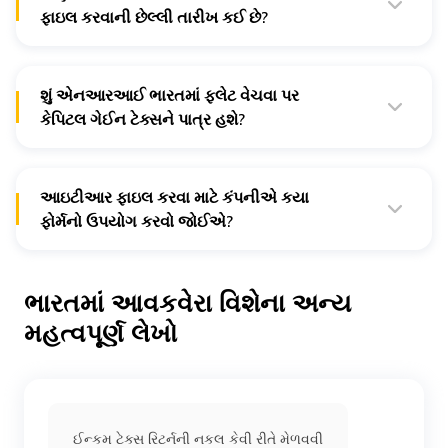
ફાઇલ કરવાની છેલ્લી તારીખ કઈ છે?
નોન-ઓડિટી મૂલ્યાંકનકર્તા માટે નાણાકીય વર્ષ 2022-23 માટે
આઇટીઆર ફાઇલ કરવાની છેલ્લી તારીખ 31મી જુલાઈ 2023 છે.
શું એનઆરઆઈ ભારતમાં ફ્લેટ વેચવા પર
કેપિટલ ગેઈન ટેક્સને પાત્ર હશે?
જો એનઆરઆઈ ભારતમાં ફ્લેટ વેચે તો તે કેપિટલ ગેઈન ટેક્સ
ચૂકવવા માટે જવાબદાર રહેશે.
આઇટીઆર ફાઇલ કરવા માટે કંપનીએ કયા
ફોર્મનો ઉપયોગ કરવો જોઈએ?
કંપનીઓએ આઇટીઆર ફોર્મ 6નો ઉપયોગ કરીને આઇટીઆર
ફાઇલ કરવું જોઈએ.
ભારતમાં આવકવેરા વિશેના અન્ય
મહત્વપૂર્ણ લેખો
ઈન્કમ ટેક્સ રિટર્નની નકલ કેવી રીતે મેળવવી