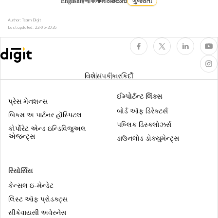
English
हिन्दी
বাংলা
मराठी
తెలుగు
ગુજરાતી
Author: Team Digit
ઇન્કમ ટેક્સ ફોર્મ 16
Last updated:
22-05-2026
ઈન્ડિવિજ્યુઅલ ઇન્કમ ટેક્સ સ્લેબ
વિશે
સંપર્ક
કારકિર્દી
પેન્શનરો માટે ઇન્કમ ટેક્સ રિટર્ન
ઈમ્પોર્ટન્ટ લિંક્સ
પ્રેસ મેનશન્સ
બોર્ડ ઑફ ડિરેક્ટર્સ
બિકમ અ પાર્ટનર હૉસ્પિટલ
પબ્લિક ડિસ્ક્લોઝર્સ
ઇન્કમ ટેક્સ કાયદાની કલમ 10
કોર્પોરેટ એન્ડ ઇન્ડિવિજુઅલ
એજન્ટ્સ
ડાઉનલોડ ડોક્યુમેન્ટ્સ
આઇટીઆર ફાઈલ કરવાના ફાયદા
રિસોર્સિસ
કેન્સલ ઇ-મેન્ડેટ
ટીડીએસ રિટર્ન કેવી રીતે ફાઇલ કરવું
લિસ્ટ ઑફ પ્રોડક્ટ્સ
સીકેવાયસી અવેરનેસ