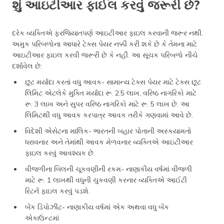
શું આઇટીઆર ફાઈલ કરવું જરૂરી છે?
દરેક વ્યક્તિએ ફરજિયાતપણે આઇટીઆર ફાઇલ કરવાની જરૂર નથી.
અમુક પરિબળોના આધારે ટેક્સ પેયર નક્કી કરી શકે છે કે તેમના માટે
આઇટીઆર ફાઇલ કરવી જરૂરી છે કે નહીં. આ સૂચક પરિબળો નીચે
દર્શાવેલ છે:
છૂટ મર્યાદા કરતાં વધુ આવક- સામાન્ય ટેક્સ પેયર માટે ટેક્સ છૂટ
લિમિટ એટલેકે મુક્તિ મર્યાદા રૂ. 2.5 લાખ, વરિષ્ઠ નાગરિકો માટે
રૂ. 3 લાખ અને સુપર વરિષ્ઠ નાગરિકો માટે રૂ. 5 લાખ છે. આ
લિમિટથી વધુ આવક કરપાત્ર આવક તરીકે ગણવામાં આવે છે.
વિદેશી એસેટના માલિક- ભારતની બહાર પોતાની અસ્કયામતો
ધરાવનાર અને તેમાંથી આવક મેળવનાર વ્યક્તિએ આઇટીઆર
ફાઇલ કરવું આવશ્યક છે.
વીજળીના બિલની ચૂકવણીની રકમ- નાણાકીય વર્ષમાં વીજળી
માટે રૂ. 1 લાખથી વધુની ચુકવણી કરનાર વ્યક્તિએ આઈટી
રિટર્ન ફાઇલ કરવું પડશે.
બેંક ડિપોઝીટ- નાણાકીય વર્ષમાં એક અથવા વધુ બેંક
એકાઉન્ટમાં