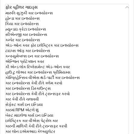
ફોર વ્હીલર ગાઇડ્સ
સિનિયર સિટિઝન માટે નવા ઇન્કમ ટેક્સ સ્લેબ
મારુતિ સુઝુકી કાર ઇન્શ્યોરન્સ
હોન્ડા કાર ઇન્શ્યોરન્સ
કિયા કાર ઇન્શ્યોરન્સ
હ્યુન્ડાઇ ક્રેટા ઇન્શ્યોરન્સ
ફોર્મ 16A ડાઉનલોડ કરો
સીએનજી કાર ઇન્શ્યોરન્સ
કમ્પેર કાર ઇન્શ્યોરન્સ
એડ-ઓન કવર ફોર ઇલેક્ટ્રિક કાર ઇન્શ્યોરન્સ
ટાઇપ્સ ઑફ કાર ઇન્શ્યોરન્સ
ઇન્કમ ટેક્સ કાયદાની કલમ 194A
કન્સ્યુમેબલ્સ ઇન કાર ઇન્શ્યોરન્સ
એન્જિન પ્રોટેક્શન કવર
કી એન્ડ લોક રિપ્લેસમેન્ટ એડ-ઓન કવર
હાઉ ટુ લોઅર કાર ઇન્શ્યોરન્સ પ્રીમિયમ્સ
ઇન્કમ ટેક્સ રીટર્ન ફોર્મ્સ
કોમ્પ્રિહેન્સિવ વીએસ થર્ડ-પાર્ટી કાર ઇન્શ્યોરન્સ
કાર ઇન્શ્યોરન્સ કેવી રીતે ક્લેમ કરવો
કાર ઇન્શ્યોરન્સ ડિસ્કાઉન્ટ્સ
કાર ઇન્શ્યોરન્સ કેવી રીતે ટ્રાન્સફર કરવો
ITR ફોર્મ 26AS
કાર કેવી રીતે ચલાવવી
સેફેસ્ટ કાર્સ ઇન ઇન્ડિયા
કારમાં RPM એટલે શું
બેસ્ટ માઇલેજ કાર્સ ઇન ઇન્ડિયા
ટીડીએસ
ઇલેક્ટ્રિક કાર વીએસ પેટ્રોલ કાર
કારની માલિકી કેવી રીતે ટ્રાન્સફર કરવી
કાર લોન ઇએમઆઇ કેલ્ક્યુલેટર