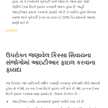
હોય, તો તે ટેક્સેબલ પ્રોપર્ટી બની જાય છે, જેના માટે તેણે/
તેણીને ટેક્સ રિટર્ન ફાઇલ કરવાની જરૂર હોય છે. અહીં
આઇટીઆર ફાઇલ કરવાનો ફાયદો એ છે કે વ્યક્તિ હોમ લોનના
વ્યાજ અને પ્રોપર્ટી ટેક્સ પર સ્ટાન્ડર્ડ 30% ડિડક્શનનો આનંદ
માણી શકે છે.
[સ્ત્રોત]
ઉપરોક્ત જણાવેલ કિસ્સા સિવાયના
સંજોગોમાં આઇટીઆર ફાઇલ કરવાના
ફાયદા
આ ઉપરાંત, જો વ્યક્તિની વાર્ષિક કમાણી કરપાત્ર સ્લેબથી નીચે આવતી
હોય તો તે NIL ઇન્કમ ટેક્સ રિટર્ન ફાઇલ કરી શકે છે. NIL ઇન્કમ ટેક્સ
રિટર્ન ફાઇલ કરવાના ઘણા ફાયદા છે. તેમાંના કેટલાક છે -
આઇટીઆર રસીદ સરનામાંનો પુરાવો બનીને કામ કરે છે.