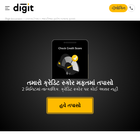
લોગિન
Digit Insurance
ઇનકમ ટેક્સ
આઇટીઆર ફાઈલ કરવાના ફાયદા
તમારો ક્રેડિટ સ્કોર મફતમાં તપાસો
2 મિનિટમાં તાત્કાલિક. ક્રેડિટ સ્કોર પર કોઈ અસર નહીં
હવે તપાસો