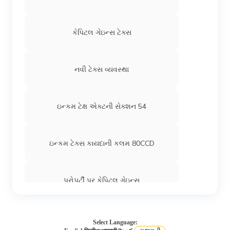
કેપિટલ ગેઇન્સ ટેક્સ
નવી ટેક્સ વ્યવસ્થા
ઇન્કમ ટેક્ષ એક્ટની સેક્શન 54
ઇન્કમ ટેક્સ કાયદાની કલમ 80CCD
પ્રોપર્ટી પર કેપિટલ ગેઇન્સ
એનઆરઆઈ (NRI) માટે ઇન્કમ ટેક્ષ
Select Language: