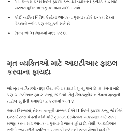
NIL ઇન્કમ ટેક્સ રિટર્ન ફાઇલ કરવાથી વ્યક્તિને ક્રેડિટ કાર્ડ માટે
સરળતાપૂર્વક અરજી કરવામાં મદદ મળશે.
કોઈ વ્યક્તિ વિવિધ કેસોમાં આવકના પુરાવા તરીકે ઇન્કમ ટેક્સ
રિટર્નની રસીદ પણ રજૂ કરી શકે છે.
વિઝા ઍપ્લિકેશનમાં મદદ કરે છે.
મૃત વ્યક્તિઓ માટે આઇટીઆર ફાઇલ
કરવાના ફાયદા
જો મૃત વ્યક્તિઓ નાણાકીય વર્ષના મધ્યમાં મૃત્યુ પામે છે તો તેમના માટે
પણ આઇટીઆર ફાઇલ કરવું જોઈએ. તેનું કેલક્યુલેશન તેમના મૃત્યુની
તારીખ સુધીની કમાણી પર કરવામાં આવે છે.
આવા કિસ્સામાં, તેમના કાનૂની વારસદારોએ IT રિટર્ન ફાઇલ કરવું જોઈએ.
ઇન્સ્યોરન્સ કંપનીઓને કોર્ટ ટ્રાયલ દરમિયાન અકસ્માત માટે રકમ
મંજૂર કરવા માટે આવકના પુરાવાની જરૂર હોય છે. તેથી, આઇટીઆર
રસીદો રજૂ કરીને વ્યક્તિ સરળતાથી ક્લેમની રકમ મેળવી શકે છે.