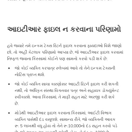
આઇટીઆર ફાઇલ ન કરવાના પરિણામો
હવે જ્યારે તમે ઇન્કમ ટેક્સ રિટર્ન ફાઇલ કરવાના ફાયદાઓ વિશે જાણો
છો, તો અહીં કેટલાક પરિણામો આપ્યા છે, જે આઇટીઆર ફાઇલ કરવામાં
નિષ્ફળ જવાના કિસ્સામાં કોઈને પણ સામનો કરવો પડી શકે છે:
જો કોઈ વ્યક્તિ કરપાત્ર સ્લેબમાં આવે તો તેને ઇન્કમ ટેક્સની
નોટિસ પ્રાપ્ત થશે.
જો કોઈ વ્યક્તિ સાચા કારણોસર આઇટી રિટર્ન ફાઇલ કરી શકતી
નથી, તો અધિકૃત સંસ્થા વિગતવાર પત્ર અને સહાયક ડોક્યુંમેન્ટ
સ્વીકારશે. આવા કિસ્સામાં, તે માફી રાહત માટે અરજી કરી શકે
છે.
મોડેથી આઇટીઆર ફાઇલ કરવાના કિસ્સામાં, આઈટી વિભાગ
વ્યક્તિ પાસેથી દંડ વસૂલશે. સામાન્ય રીતે, જો વ્યક્તિની આવક
રૂ. 5 લાખથી વધુ હોય તો તેને રૂ.10,000નો દંડ સહન કરવો પડે