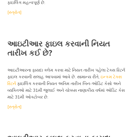
ફાઇલિંગ મહત્વપૂર્ણ છે.
[સ્ત્રોત]
આઇટીઆર ફાઇલ કરવાની નિયત
તારીખ કઈ છે?
આઇટીઆરના ફાયદા ક્લેમ કરવા માટે નિયત તારીખ પહેલા ટેક્સ રિટર્ન
ફાઇલ કરવાની સલાહ આપવામાં આવે છે. સામાન્ય રીતે,
ઇન્કમ ટેક્સ
રિટર્ન
ફાઇલિંગ કરવાની નિયત અતિમ તારીખ બિન-ઓડિટ કેસો અને
વ્યક્તિઓ માટે 31મી જુલાઈ અને ચોક્કસ નાણાકીય વર્ષમાં ઓડિટ કેસ
માટે 31મી ઓક્ટોબર છે.
[સ્ત્રોત]