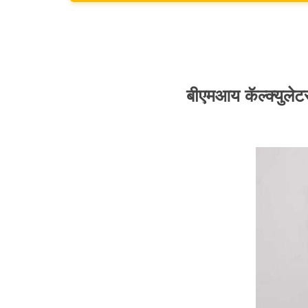
बीएमआय कॅल्क्युलेट