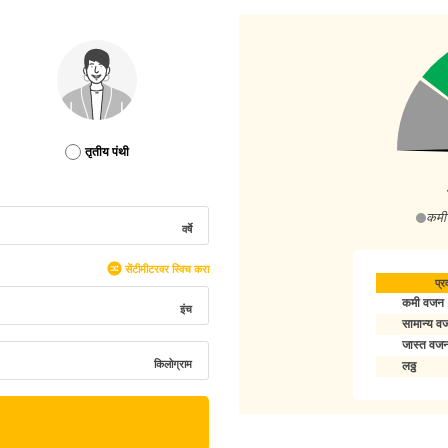
तृतीय पंथी
कमी
वर्षे
सेंटीमीटरवर स्विच करा
प्रव
कमी वजन
इंच
सामान्य व
जास्त वज
किलोग्राम
लठ्ठ