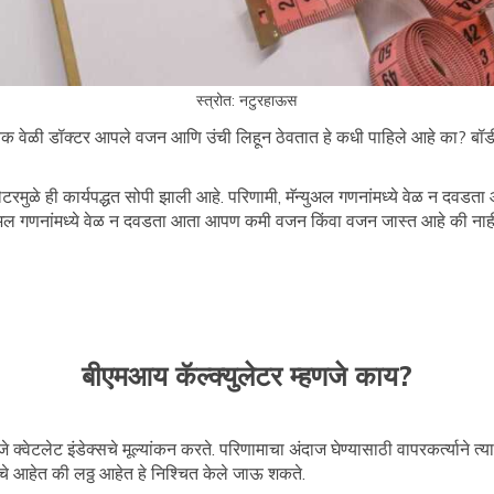
स्त्रोत: नटुरहाऊस
ेक वेळी डॉक्टर आपले वजन आणि उंची लिहून ठेवतात हे कधी पाहिले आहे का? बॉ
ेटरमुळे ही कार्यपद्धत सोपी झाली आहे. परिणामी, मॅन्युअल गणनांमध्ये वेळ न द
्युअल गणनांमध्ये वेळ न दवडता आता आपण कमी वजन किंवा वजन जास्त आहे की नाह
बीएमआय कॅल्क्युलेटर म्हणजे काय?
 क्वेटलेट इंडेक्सचे मूल्यांकन करते. परिणामाचा अंदाज घेण्यासाठी वापरकर्त्याने 
े आहेत की लठ्ठ आहेत हे निश्चित केले जाऊ शकते.