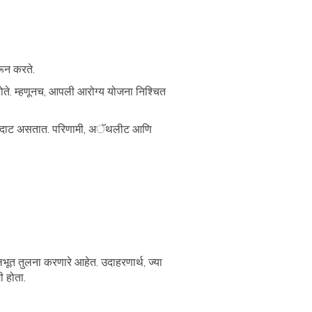
रून करते.
 होते. म्हणूनच, आपली आरोग्य योजना निश्चित
 जास्त दाट असतात. परिणामी, अॅथलीट आणि
भूत तुलना करणारे आहेत. उदाहरणार्थ, ज्या
 होता.