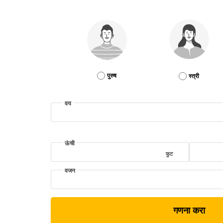
पुरुष
स्त्री
वय
ऊंची
फुट
वजन
गणना करा