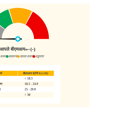
आपले बीएमआय
=
-
(-)
 वजन
सामान्य
जास्त वजन
लठ्ठपणा
र्ग
बीएमआय श्रेणी KG/M2
< 18.5
जन
18.5 - 24.9
न
25 - 29.9
> 30