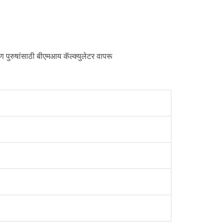
आपण पुरुषांसाठी बीएमआय कॅल्क्युलेटर वापरू