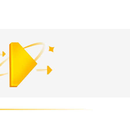
डाउनलोड अ‍ॅप