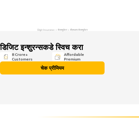
तक्रार निवारण
इन्व्हेस्टर रिलेशन्स
एजंट बना
Digit Insurance
कॅल्क्युलेटर
बीएमआय कॅल्क्युलेटर
डिजिट इन्शुरन्सकडे स्विच करा
8 Crore+
Affordable
Customers
Premium
चेक प्रीमियम