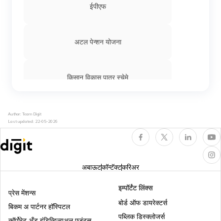
ईपीएफ
अटल पेन्शन योजना
किसान विकास पात्र स्चेमे
एनपीएस
Author: Team Digit
Last updated:
22-05-2026
अबाऊट
कॉन्टॅक्ट
करिअर
इम्पॉर्टंट लिंक्स
प्रेस मेंशन्स
बोर्ड ऑफ डायरेक्टर्स
बिकम अ पार्टनर हॉस्पिटल
पब्लिक डिस्क्लोजर्स
कॉर्पोरेट अँड इंडिव्हिज्युअल एजंट्स