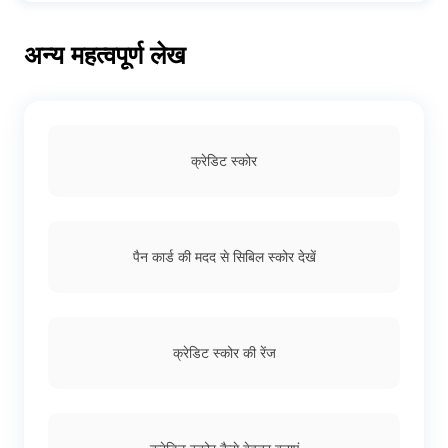
कार लोन के लिए योग्यता, क़र्ज़दार के हिसाब से अलग-अलग हो सकती है,
लेकिन सामान्यतौर पर यह आगे दी गई हैः
अन्य महत्वपूर्ण लेख
उम्र: स्वयं का व्यापार करने वालों के लिए उम्र की सीमा 21 से 65 साल
है
आय: लगभग 3 लाख रुपये सालाना
नौकरी: नौकरीपेशा या व्यापारी
क्रेडिट स्कोर
पैन कार्ड की मदद से सिबिल स्कोर देखें
क्रेडिट स्कोर की रेंज