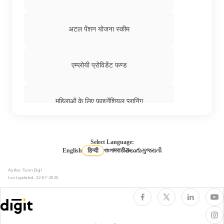
क्रेडिट रेटिंग क्या है
अटल पेंशन योजना स्कीम
क्रेडिट स्कोर कैसे देखें
एम्प्लोयी प्रोविडेंट फण्ड
महिलाओं के लिए फ़ाइनेंशियल प्लानिंग
क्रेडिट स्कोर की गणना कैसे की जाती है
किसान विकास पत्र
Select Language:
English
हिन्दी
বাংলা
मराठी
తెలుగు
ગુજરાતી
अच्छा क्रेडिट स्कोर क्या होता है
Author: Team Digit
पब्लिक प्रोविडेंट फंड
Last updated:
22-07-2026
खराब क्रेडिट स्कोर क्या होता है
फ़ाइनेंशियल प्लानिंग का महत्व