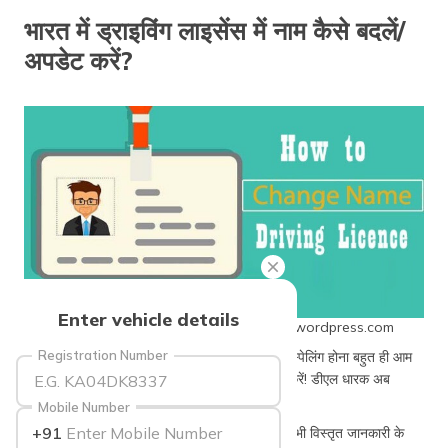
भारत में ड्राइविंग लाइसेंस में नाम कैसे बदलें/
अपडेट करें?
Enter vehicle details
Source: indiadrivinglicence31552432.wordpress.com
Registration Number
ड्राइविंग लाइसेंस जैसे ज़रूरी दस्तावेज़ में नाम की गलत स्पेलिंग होना बहुत ही आम
घटना है। अगर आपके साथ भी ऐसा हुआ है, तो चिंता न करें! डीएल धारक अब
आसानी से अपने दस्तावेज़ों में नाम सही कर सकते हैं।
Mobile Number
+91
क्या आपको अपने ड्राइविंग लाइसेंस में नाम बदलना है? सभी विस्तृत जानकारी के