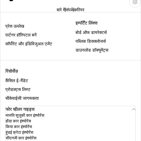
बारे में
संपर्क
करियर
1 अक्टूबर 2020 से नए मोटर वाहन नियम
इम्पॉर्टेंट लिंक्स
प्रेस उल्लेख
बोर्ड ऑफ डायरेक्टर्स
पार्टनर हॉस्पिटल बनें
पब्लिक डिसक्लोजर्स
बैंगलोर में ड्रिंक एंड ड्राइव जुर्माना
कॉर्पोरेट और इंडिविजुअल एजेंट
डाउनलोड डॉक्युमेंट्स
एक राज्य से दूसरे राज्य में ट्रांसफ़र करने का तरीका
रिसोर्सेज़
कैंसिल ई-मैंडेट
भारत में रेड लाइट सिग्नल जंपिंग
प्रोडक्ट्स लिस्ट
सीकेवाईसी जागरूकता
फोर व्हीलर गाइड्स
भारत में ट्रैफ़िक के संकेत
मारुति सुजुकी कार इंश्योरेंस
होंडा कार इंश्योरेंस
किया कार इंश्योरेंस
हुंडई क्रेटा इंश्योरेंस
गोवा में ड्राइविंग लाइसेंस रिन्यू करने का तरीका
सीएनजी कार इंश्योरेंस