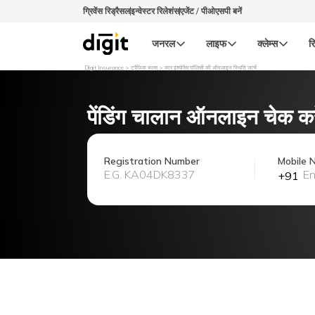
ग्रिवेंस रिड्रैसल
इन्वेस्टर रिलेशंस
एजेंट / पीओएसपी बनें
जनरल
लाइफ
क्लेम्स
रि
Digit Insurance
ट्रैफिक रूल्स
कार इंश्योरेंस पॉलिसी की ऑनलाइन स्थिति जांचें
पेंडिंग चालान ऑनलाइन चेक करे
Registration Number
Mobile 
+91