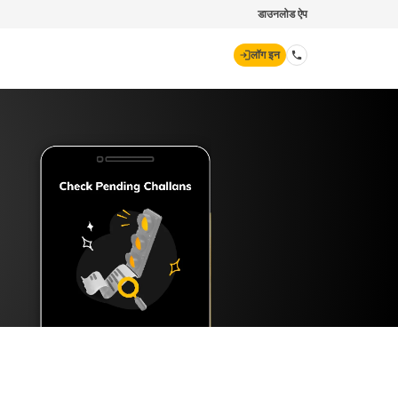
डाउनलोड ऐप
लॉग इन
डिजिट जनरल
70260 61234
hello@godigit.com