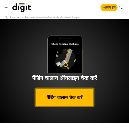
लॉग इन
Digit Insurance
ट्रैफिक रूल्स
एक्स-शोरूम कीमत और ऑन-रोड कीमत के बीच तुलना
पेंडिंग चालान ऑनलाइन चेक करें
पेंडिंग चालान चेक करें