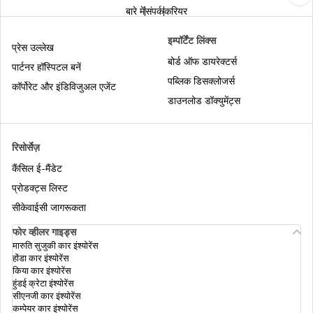
बारे में
संपर्क
करियर
1 अक्टूबर 2020 से नए मोटर वाहन नियम
इम्पॉर्टेंट लिंक्स
प्रेस उल्लेख
बोर्ड ऑफ डायरेक्टर्स
पार्टनर हॉस्पिटल बनें
पब्लिक डिसक्लोजर्स
बैंगलोर में ड्रिंक एंड ड्राइव जुर्माना
कॉर्पोरेट और इंडिविजुअल एजेंट
डाउनलोड डॉक्युमेंट्स
एक राज्य से दूसरे राज्य में ट्रांसफ़र करने का तरीका
रिसोर्सेज़
कैंसिल ई-मैंडेट
भारत में रेड लाइट सिग्नल जंपिंग
प्रोडक्ट्स लिस्ट
सीकेवाईसी जागरूकता
फोर व्हीलर गाइड्स
भारत में ट्रैफ़िक के संकेत
मारुति सुजुकी कार इंश्योरेंस
होंडा कार इंश्योरेंस
किया कार इंश्योरेंस
हुंडई क्रेटा इंश्योरेंस
गोवा में ड्राइविंग लाइसेंस रिन्यू करने का तरीका
सीएनजी कार इंश्योरेंस
कम्पेयर कार इंश्योरेंस