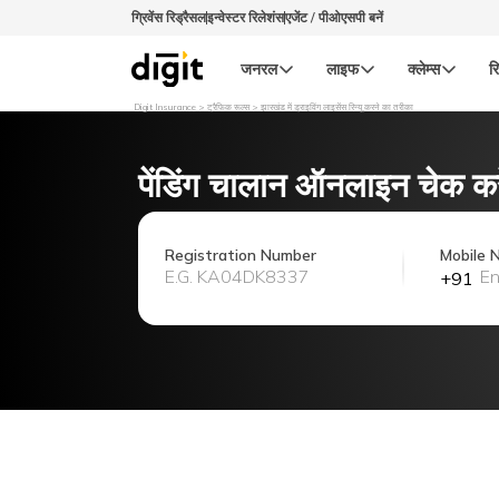
ग्रिवेंस रिड्रैसल
इन्वेस्टर रिलेशंस
एजेंट / पीओएसपी बनें
जनरल
लाइफ
क्लेम्स
रि
Digit Insurance
ट्रैफिक रूल्स
झारखंड में ड्राइविंग लाइसेंस रिन्यू करने का तरीका
पेंडिंग चालान ऑनलाइन चेक करे
Registration Number
Mobile 
+91