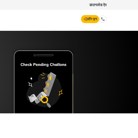
डाउनलोड ऐप
लॉग इन
डिजिट जनरल
70260 61234
hello@godigit.com